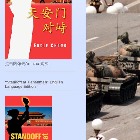
点击图像去Amazon购买
“Standoff at Tiananmen" English
Language Edition