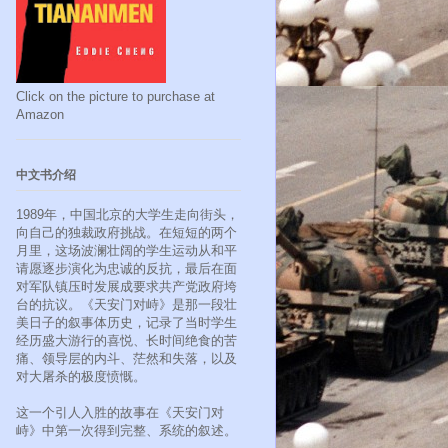
Click on the picture to purchase at
Amazon
中文书介绍
1989年，中国北京的大学生走向街头，
向自己的独裁政府挑战。在短短的两个
月里，这场波澜壮阔的学生运动从和平
请愿逐步演化为忠诚的反抗，最后在面
对军队镇压时发展成要求共产党政府垮
台的抗议。《天安门对峙》是那一段壮
美日子的叙事体历史，记录了当时学生
经历盛大游行的喜悦、长时间绝食的苦
痛、领导层的内斗、茫然和失落，以及
对大屠杀的极度愤慨。
这一个引人入胜的故事在《天安门对
峙》中第一次得到完整、系统的叙述。