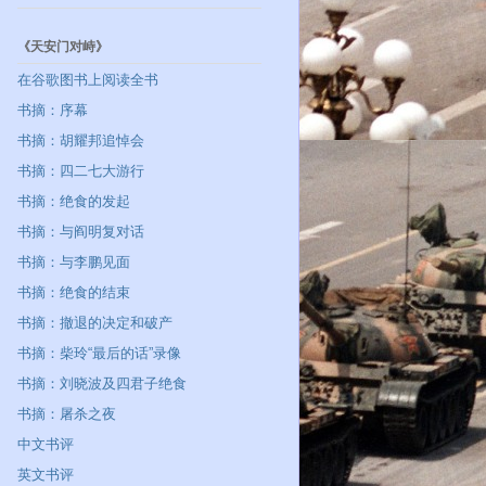
《天安门对峙》
在谷歌图书上阅读全书
书摘：序幕
书摘：胡耀邦追悼会
书摘：四二七大游行
书摘：绝食的发起
书摘：与阎明复对话
书摘：与李鹏见面
书摘：绝食的结束
书摘：撤退的决定和破产
书摘：柴玲“最后的话”录像
书摘：刘晓波及四君子绝食
书摘：屠杀之夜
中文书评
英文书评