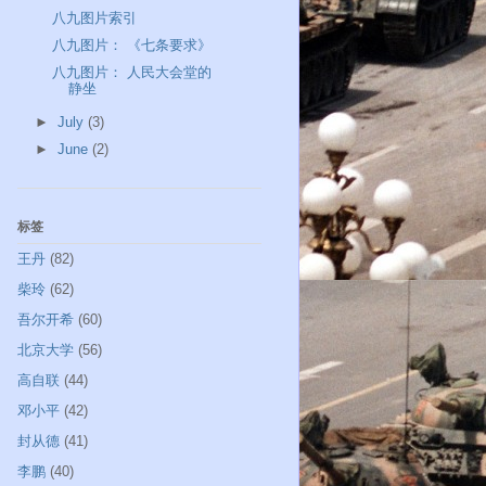
八九图片索引
八九图片： 《七条要求》
八九图片： 人民大会堂的
静坐
►
July
(3)
►
June
(2)
标签
王丹
(82)
柴玲
(62)
吾尔开希
(60)
北京大学
(56)
高自联
(44)
邓小平
(42)
封从德
(41)
李鹏
(40)