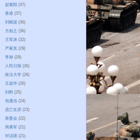
赵紫阳
(37)
香港
(37)
刘晓波
(36)
方励之
(36)
王军涛
(32)
严家其
(29)
李禄
(29)
人民日报
(26)
政法大学
(26)
王超华
(26)
刘刚
(25)
包遵信
(24)
流亡生涯
(23)
筹委会
(22)
周勇军
(21)
对话团
(21)