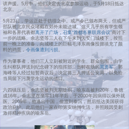
讲声援。5月中，他们决定去北京参加运动，于5月18日抵达
北京。
5月23日，学运正处于彷徨之中。戒严令已颁布两天，但戒严
部队被北京民众堵截在郊外未能进城。这天几乎所有学生领
袖和各界代表都
离开了广场，召集“首都各界联席会议”
商讨下
一步的战略。余志坚等三人在下午来到天安门城楼下，按照
前一晚上的准备，向城楼上的巨幅毛泽东画像投掷填充了颜
料的鸡蛋，
令画像遭到污损
。
作为肇事者，他们三人立刻被附近的学生、群众包围，由学
生纠察队押送到纪念碑下的指挥部。当时在场的
周勇军
、郭
海峰等人经过短暂商议后，决定将三人押送公安局，以免给
当局留下污蔑学生运动的借口。
六四镇压后，余志坚被判无期徒刑，喻东岳被判20年，鲁德
成16年。余志坚在坐牢11年半后，于2000年因病得以保外就
医。2009年，他逃出中国，偷渡到泰国，然后抵达美国获得
政治庇护。此后他们一家在印第安纳州生活，并照顾因受刺
激得精神疾病的喻东岳。