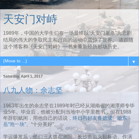
天安门对峙
1989年，中国的大学生们在一场最终以“天安门屠杀”为悲剧
结局的伟大的争取民主和自由的运动中震惊了世界。 请跟随
这个博客和《天安门对峙》一书来重新经历那场历史。
▼
Saturday, April 1, 2017
八九人物：余志坚
1963年出生的余志坚在1989年时已经从湖南省的湘潭师专毕
业5年。毕业后，他被分配到当地中小学里教书，但在1988
年辞职赋闲，用他自己的话说，
终日与好友鲁德成、喻东
岳“泡一块”
、“十分美好”。
学运爆发后，他们三人曾在浏阳、长沙市街头贴标语、作演