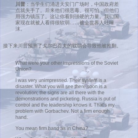
川普
：当学生们涌进天安门广场时，中国政府差
点就失手了。后来他们很恶毒、很可怕，但他们
用强力镇压了。这让你看到强硬的力量。我们国
家现在就被人看得很软弱……被全世界人吐唾
沫。
接下来川普预测了戈尔巴乔夫的软弱会导致他被推翻。
What were your other impressions of the Soviet
Union?
I was very unimpressed. Their system is a
disaster. What you will see there soon is a
revolution; the signs are all there with the
demonstrations and picketing. Russia is out of
control and the leadership knows it. That's my
problem with Gorbachev. Not a firm enough
hand.
You mean firm hand as in China?