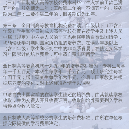
（三）全日制成人高等学校公费本科毕业生入学前工龄已满
五年的，服务期为二年；工龄满二年的、不满五年的，服务
期为三年；工龄不满二年的，服务期仍为五年。
第三条 全日制高等教育机构公费在读四年级以下（不含四
年级）学生和全日制成人高等学校公费在读学生及上述人员
中属《规定》中六类人员的非直系眷属申请自费出国留学，
均须偿还学习期间国家所负担的培养费。在读四年级以上
（含四年级）学生和研究生中的非直系眷属，在偿还实际学
习年限累计的培养费后，可申请自费出国留学。
全日制高等教育机构一九九○年的培养费标准为：专科生每学
年一千五百元；本科生每学年二千五百元；硕士研究生每学
年四千元；博士研究生每学年六千元。今后，国家教委将根
据培养费的变化，对上述标准酌情予以调整。
申请自费出国留学的在读学生偿还的培养费，由其就读学校
收取，并为交费人开具收费证明。收取的培养费要列入学校
特种资金收入款项。
全日制成人高等学校公费学生的培养费标准，由所在单位根
据实际提供的学习费用决定。