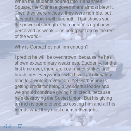
When the students poured into Tiananmen
Square, the Chinese government almost blew it.
Then they were vicious, they were horrible, but
they put it down with strength. That shows you
the power of strength. Our country is right now
perceived as weak ... as being spit on by the rest
of the world--
Why is Gorbachev not firm enough?
I predict he will be overthrown, because he has
shown extraordinary weakness. Suddenly, for the
first time ever, there are coal-miner strikes and
brush fires everywhere- which will all ultimately
lead to a violent revolution. Yet Gorbachev is
getting credit for being a wonderful leader and
we should continue giving him credit, because
he's destroying the Soviet Union. But his giving
an inch is going to end up costing him and all his
friends what they most cherish-their jobs.
八九一日