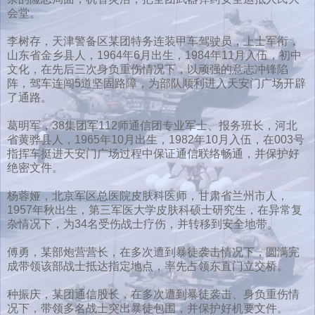
会堂。
李树存，天津警备区某团特务连装甲车驾驶员，上士军衔，
山东省金乡县人，1964年6月出生，1984年11月入伍，初中
文化，在先后三次身负重伤情况下，以顽强的意志冲锋陷
阵，驾车连闯5道坚固路障，为部队顺利进入天安门广场开辟
了通路。
葛明军，38集团军112师通信团专业军士、报务班长，河北
省黄骅县人，1965年10月出生，1982年10月入伍，在003号
指挥车挺进天安门广场过程中保证通信联络畅通，并保护好
绝密文件。
杨蓉娅，北京军区总医院皮肤科医师，甘肃省兰州市人，
1957年秋出生，第三军医大学皮肤科硕士研究生，在异常复
杂情况下，为34名受伤战士疗伤，并转移到安全地带。
傅勇，某部炮营营长，在多次遭到暴徒袭击情况下，圆满完
成带领该部战士抵达指定地点，率先占领东直门立交桥。
种振庆，某团通信股长，在多次遭到暴徒袭击、身负重伤情
况下，带领多名战士突出暴徒包围，并保护好机要文件。