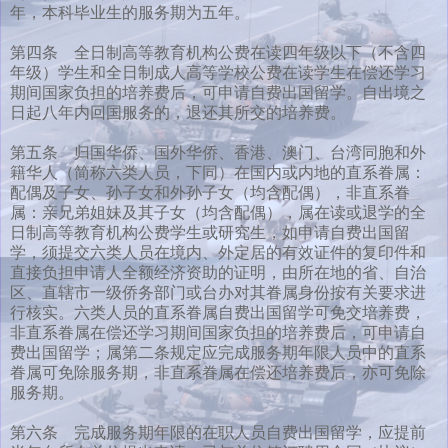
年，本科毕业生的服务期为五年。
第四条 全日制高等教育机构公费在读四年级以下（不含四
年级）学生和全日制成人高等学校公费在读学生在偿还学习
期间国家负担的培养费后，可申请自费出国留学。自出境之
日起八年内回国服务的，退还其所交的培养费。
第五条 归国华侨、国外华侨、香港、澳门、台湾同胞和外
籍华人（简称六类人员，下同）在国内或内地的直系眷属：
配偶及子女、孙子女和外孙子女（均含配偶），非直系眷
属：亲兄弟姐妹及其子女（均含配偶），属在读或退学的全
日制高等教育机构公费学生或研究生，如申请自费出国留
学，须提交六类人员在境内、外定居的有效证件的复印件和
直接负担申请人全额经济资助的证明，由所在地的省、自治
区、直辖市一级侨务部门或台办对其眷属身份按有关要求进
行核实。六类人员的直系眷属自费出国留学可免交培养费，
非直系眷属在偿还学习期间国家负担的培养费后，可申请自
费出国留学；属第二条规定应完成服务期年限人员中的直系
眷属可免除服务期，非直系眷属在偿还培养费后，亦可免除
服务期。
第六条 完成服务期年限的在职人员自费出国留学，应提前