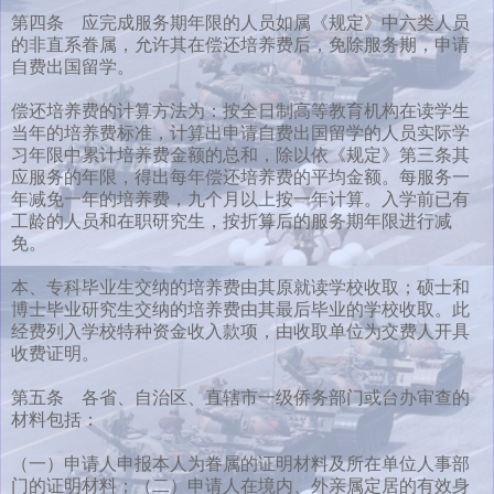
第四条 应完成服务期年限的人员如属《规定》中六类人员
的非直系眷属，允许其在偿还培养费后，免除服务期，申请
自费出国留学。
偿还培养费的计算方法为：按全日制高等教育机构在读学生
当年的培养费标准，计算出申请自费出国留学的人员实际学
习年限中累计培养费金额的总和，除以依《规定》第三条其
应服务的年限，得出每年偿还培养费的平均金额。每服务一
年减免一年的培养费，九个月以上按一年计算。入学前已有
工龄的人员和在职研究生，按折算后的服务期年限进行减
免。
本、专科毕业生交纳的培养费由其原就读学校收取；硕士和
博士毕业研究生交纳的培养费由其最后毕业的学校收取。此
经费列入学校特种资金收入款项，由收取单位为交费人开具
收费证明。
第五条 各省、自治区、直辖市一级侨务部门或台办审查的
材料包括：
（一）申请人申报本人为眷属的证明材料及所在单位人事部
门的证明材料；（二）申请人在境内、外亲属定居的有效身