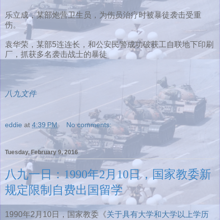
乐立成，某部炮营卫生员，为伤员治疗时被暴徒袭击受重
伤。
袁华荣，某部5连连长，和公安民警成功破获工自联地下印刷
厂，抓获多名袭击战士的暴徒
八九文件
eddie
at
4:39 PM
No comments:
Tuesday, February 9, 2016
八九一日：1990年2月10日，国家教委新
规定限制自费出国留学
1990年2月10日，国家教委《
关于具有大学和大学以上学历