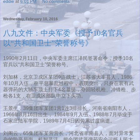
eddie
at
6:01 PM
No comments:
Wednesday, February 10, 2016
八九文件：中央军委《授予10名官兵
以“共和国卫士”荣誉称号》
1990年2月11日，中央军委主席江泽民签署命令，授予10名
官兵以“共和国卫士”荣誉称号。
刘加林，北京卫戍区某团9连战士，江苏省大丰县人，1986
年10月入伍，在平息暴乱过程中，表现突出，只身在装有武
器弹药的大轿车顶上打下4名暴徒，夺回轻机枪、冲锋枪、步
枪各1支，在卫戍区部队中立下头功。
王景生，39集团军某团1营1连3排排长，河南省南阳市人，
1966年8月16日出生， 1984年9月入伍，1988年7月毕业于
石家庄陆军学院，1989年7月4日因劳累过度病逝。
刘阁云，65集团军某营营长，河北省丰南县人，面对异常复
杂的险恶局面，机智灵活，把全团武器弹药安全运抵人民大