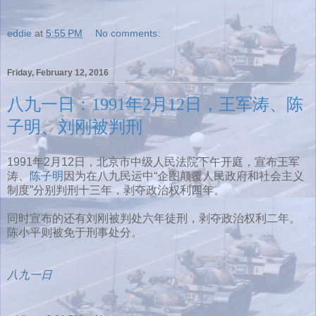
eddie
at
5:55 PM
No comments:
Friday, February 12, 2016
八九一日：1991年2月12日，王军涛、陈
子明、刘刚被判刑
1991年2月12日，北京市中级人民法院下午开庭，宣布王军
涛、
陈子明
因为在八九民运中“企图颠覆人民政府和社会主义
制度”分别判刑十三年，剥夺政治权利四年。
同时宣布的还有刘刚被判处六年徒刑，剥夺政治权利二年。
陈小平则被免于刑事处分。
八九一日