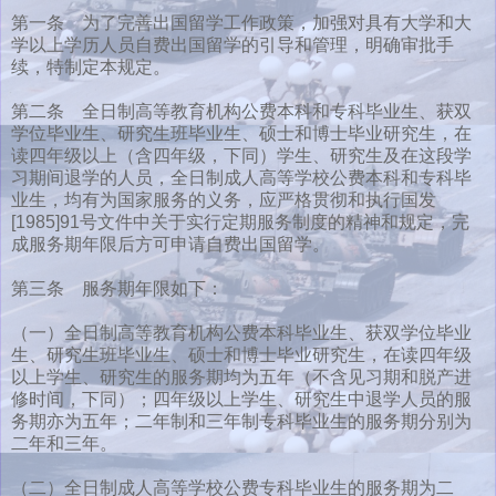
第一条 为了完善出国留学工作政策，加强对具有大学和大
学以上学历人员自费出国留学的引导和管理，明确审批手
续，特制定本规定。
第二条 全日制高等教育机构公费本科和专科毕业生、获双
学位毕业生、研究生班毕业生、硕士和博士毕业研究生，在
读四年级以上（含四年级，下同）学生、研究生及在这段学
习期间退学的人员，全日制成人高等学校公费本科和专科毕
业生，均有为国家服务的义务，应严格贯彻和执行国发
[1985]91号文件中关于实行定期服务制度的精神和规定，完
成服务期年限后方可申请自费出国留学。
第三条 服务期年限如下：
（一）全日制高等教育机构公费本科毕业生、获双学位毕业
生、研究生班毕业生、硕士和博士毕业研究生，在读四年级
以上学生、研究生的服务期均为五年（不含见习期和脱产进
修时间，下同）；四年级以上学生、研究生中退学人员的服
务期亦为五年；二年制和三年制专科毕业生的服务期分别为
二年和三年。
（二）全日制成人高等学校公费专科毕业生的服务期为二