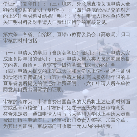
份证件（复印件）；（三）境内、外亲属直接负担申请人全
额经济资助的证明（复印件）；（四）眷属配偶提交的对方
的上述证明材料及结婚证明书；（五）申请人所在单位对有
关证明材料及对申请人自费出国留学的审核意见。
第六条 各省、自治区、直辖市教育委员会（高教局）归口
审核的材料包括：
（一）申请人的学历（含所获学位）证明；（二）申请人完
成服务期年限的证明；（三）申请人属六类人员的眷属所提
交的省、自治区、直辖市一级侨务部门或台办的证明；
（四）申请人提交的未完成大学和大学以上学业的退学证明
和偿还培养费证明；（五）申请人属未完成服务期年限的非
直系眷属所提交的偿还培养费证明；（六）申请人所在单位
同意其自费出国留学的证明。
审核的程序为：申请自费出国留学的人员将上述证明材料面
交或函寄审核部门，审核部门须在十五天内提出审核意见。
符合规定者，通知申请人填写《大学和大学以上学历人员自
费出国留学申请表》。经审核部门负责人签字、加盖公章，
为其出具证明。审核部门可收取十元以内的手续费。