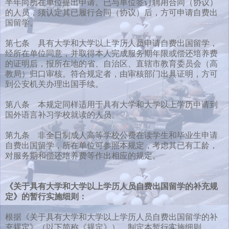
半年向所在单位提出申请。已与单位签订聘用合同（协议）
的人员，须认定其已履行合同（协议）后，方可申请自费出
国留学。
第七条 具有大学和大学以上学历人员申请自费出国留学，
经所在单位同意，并取得本人完成服务期年限或偿还培养费
的证明后，报所在地的省、自治区、直辖市教育委员会（高
教局）归口审核。符合规定者，由审核部门出具证明，方可
到公安机关办理出国手续。
第八条 本规定同样适用于具有大学和大学以上学历申请到
国外语言补习学校就读的人员。
第九条 非全日制成人高等学校公费在读学生和毕业生申请
自费出国留学，所在单位可参照本规定，考虑其已有工龄，
对服务期和偿还培养费等作出相应的规定。
《关于具有大学和大学以上学历人员自费出国留学的补充规
定》的暂行实施细则：
根据《关于具有大学和大学以上学历人员自费出国留学的补
充规定》（以下简称《规定》），制定本暂行实施细则。