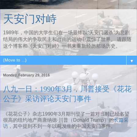
天安门对峙
1989年，中国的大学生们在一场最终以“天安门屠杀”为悲剧
结局的伟大的争取民主和自由的运动中震惊了世界。 请跟随
这个博客和《天安门对峙》一书来重新经历那场历史。
▼
Monday, February 29, 2016
八九一日：1990年3月，川普接受《花花
公子》采访评论天安门事件
《花花公子》杂志1990年3月期刊登了一篇对当时已经名望
很高的纽约地产商唐纳德·川普（Donald Trump）的
长篇采
访
，其中提到不到一年以前发生的中国天安门事件。