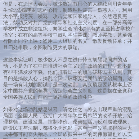
但是，在追悼大会后，极少数别有用心的人继续利用青年学
生悼念胡耀邦同志的心情，制造种种谣言，蛊惑人心，利用
大小字报污蔑、谩骂、攻击党和国家领导人；公然违反宪
法，鼓动反对共产党的领导和社会主义制度；在一部分高等
学校中成立非法组织，向学生会“夺权”，有的甚至抢占学校广
播室；在有的高等学校中鼓动学生罢课、教师罢教，甚至强
行阻止同学上课；盗用工人组织的名义，散发反动传单；并
且四处串联，企图制造更大的事端。
这些事实证明，极少数人不是在进行悼念胡耀邦同志的活
动，不是为了在中国推进社会主义民主政治的进程，也不是
有些不满发发牢骚。他们打着民主的旗号破坏民主法制，其
目的是搞散人心，搞乱全国，破坏安定团结的政治局面。这
是一场有计划的阴谋，是一次动乱，其实质是要从根本上否
定中国共产党的领导，否定社会主义制度。这是摆在全党和
全国各族人民面前的一场严重的政治斗争。
如果对这场动乱姑息纵容，听之任之，将会出现严重的混乱
局面，全国人民，包括广大青年学生所希望的改革开放、治
理整顿、建设发展、控制物价、改善生活、反对腐败现象、
建设民主与法制，都将化为泡影；甚至十年改革取得的巨大
成果都可能丧失殆尽，全民族振兴中华的宏伟愿望也难以实