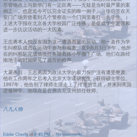
尽管地点上与新华门有一定距离——无疑是当时最严重的案
例之一。也是迄今可以完全证实的唯一例子。（张伯笠在天
安门广场旁曾看到几个警察在一个门洞里毒打一名学生。）
上述大字报在北京各大学校园广泛传播，是促成学生罢课和
进一步抗议活动的一大因素。
王志勇本人也没有因为这一遭遇而退出运动。他一直作为学
生纠察队成员在运动中参与和服务。直到6月3日下午，他所
在的纠察队完成值班任务随着陈小平撤下广场。他们在路经
南池子街时就听见了远方的枪声。
大屠杀后，王志勇因为政法大学的极力保护没有遭受整肃。
他在工作两年之后考入北京大学读研究生，获得硕士学位。
1997年，他告别了律师生涯走上了传道的道路，并来到美国
进修神学。他现在是在弗吉尼亚州担任牧师。
八九人物
Eddie Cheng
at
8:49 PM
No comments: