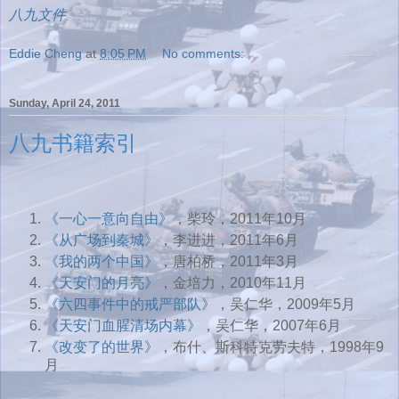
八九文件
Eddie Cheng
at
8:05 PM
No comments:
Sunday, April 24, 2011
八九书籍索引
《一心一意向自由》
，柴玲，2011年10月
《从广场到秦城》
，李进进，2011年6月
《我的两个中国》
，唐柏桥，2011年3月
《天安门的月亮》
，金培力，2010年11月
《六四事件中的戒严部队》
，吴仁华，2009年5月
《天安门血腥清场内幕》
，吴仁华，2007年6月
《改变了的世界》
，布什、斯科特克劳夫特，1998年9
月