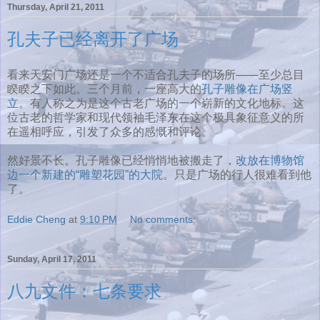
Thursday, April 21, 2011
孔夫子已经离开了广场
看来天安门广场还是一个不适合孔夫子的场所——至少总目
睽睽之下如此。三个月前，一座高大的
孔子雕像在广场竖
立
。有人称之为是这个古老广场的一个崭新的文化地标。这
位古老的哲学家和现代领袖毛泽东在这个极具象征意义的所
在遥相呼应，引发了众多的感慨和评论。
然好景不长。孔子雕像已经悄悄地被搬走了，
改放在博物馆
边一个新建的“雕塑花园”的大院
。只是广场的行人很难看到他
了。
Eddie Cheng
at
9:10 PM
No comments:
Sunday, April 17, 2011
八九文件：七条要求