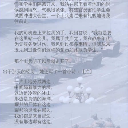
们和学生们隔离开来。我站在那里看着他们的时
候感到愤怒。气氛很紧张。有些官员害怕学生会
试图冲进大会堂。一个士兵走过来有礼貌地请我
往前走。
我的司机走上来拉我的手。我回答说，“我就是要
在这里站一会儿。我属于共产党，我在战争年代
为党服务受过伤。我见到过很多事情，但我从来
没见到过像你们这样的党员如此欺负学生。”
那个士兵听了以后就走开了。
出于那天的经历，她还写了一首小诗：
【注】
一片土地分成两边，
中间隔着暴力的墙。
这边是冷漠的冰山，
那边是真情的海洋。
耀邦的尸体在这边，
耀邦的灵魂在那边。
我们都是来自那边，
没有那边哪有这边。