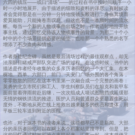
六四的镇压——或曰“清场”——的过程在书中按时间顺序一小
时一小时地展开。由于描述的细致和资料的详尽，有时候读
者会觉得那是在一分钟一分钟地慢镜头般进行，身临其境而
爱莫能助，只能掩卷而叹息。但这也不是一本顺时间的流水
帐。每当一个新的人物或事件出场之时，作者适时地拉开故
事主线，通过回忆交待该人物或事件的背景，为那二十个小
时中的个个场景提供必要的铺垫，也给那一个个熟悉的名字
增添了不少血肉和情感。
作者身处纪念碑，虽然是最后清场过程的最佳观察点，却无
法亲眼目睹戒严部队突进广场的过程。在这些时候，书中的
描述是作者经年收集的众多亲历者回忆的一个大汇集。在木
樨地、西单、六部口、前门、天安门广场外围的各个角落，
零零散散的回忆在这本书里第一次融合成一个完整的画卷：
英勇的北京市民们和工人、学生纠察队员们在坦克和装甲车
面前冒着弹雨前赴后继，一次次组成人墙试图阻挡或延缓那
无情的钢铁洪流的推进。医护人员和普通群众更是置生死以
度外，不断地从死亡线上抢救出越来越多的伤员和遗体，用
平板三轮车送到附近的医院。
也许，对于这本书的读者来说，这些都早已不是新闻。大部
分的亲历者回忆可以在网上各个档案站里搜寻到。但是，把
这些回忆通过时间和地点串联起来，汇集一起，这本书便又