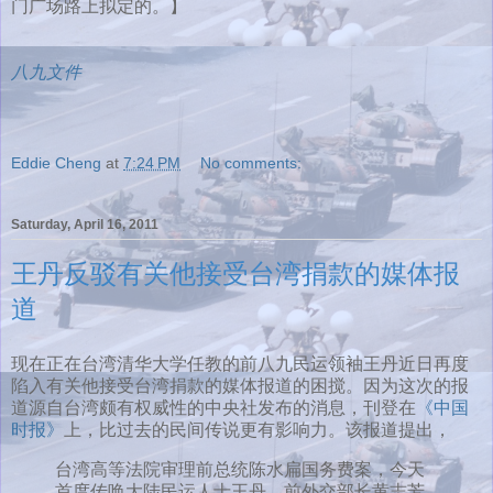
门广场路上拟定的。】
八九文件
Eddie Cheng
at
7:24 PM
No comments:
Saturday, April 16, 2011
王丹反驳有关他接受台湾捐款的媒体报
道
现在正在台湾清华大学任教的前八九民运领袖王丹近日再度
陷入有关他接受台湾捐款的媒体报道的困搅。因为这次的报
道源自台湾颇有权威性的中央社发布的消息，刊登在
《中国
时报》
上，比过去的民间传说更有影响力。该报道提出，
台湾高等法院审理前总统陈水扁国务费案，今天
首度传唤大陆民运人士王丹、前外交部长黄志芳