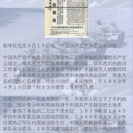
新华社北京４月１５日电 中国共产党中央委员会讣告
中国共产党中央委员会沉痛宣告：久经考验的忠诚的共产主
义战士，伟大的无产阶级革命家、政治家，我军杰出的政治
工作者，长期担任党的重要领导职务的卓越领导人胡耀邦同
志，１９８９年４月８日在出席中央政治局会议时，突发大
面积急性心肌梗塞，经全力治疗，未能挽救，于１９８９年
４月１５日晨７时５３分逝世，享年７３岁。
胡耀邦同志的一生是光辉的一生，为党和人民立下了不朽的
功勋。他在青少年时期就投身于中国共产党领导的土地革
命，参加了著名的二万五千里长征。１９３９年至１９４５
年任中央军委总政治部组织部长。１９４６年至１９４９年
任冀热辽军区代理政治部主任，中国人民解放军第三、第四
纵队政治委员，１８兵团政治部主任。建国后，他历任中共