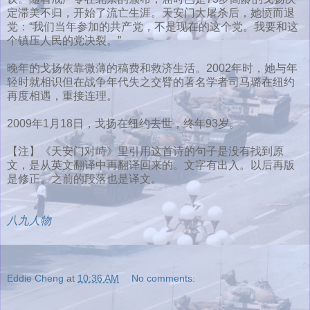
定滞美不归，开始了流亡生涯。天安门大屠杀后，她愤而退
党：“我们当年参加的共产党，不是现在的这个党。我要和这
个镇压人民的党决裂。”
晚年的戈扬依靠微薄的稿费和救济生活。2002年时，她与年
轻时就相识但在战争年代失之交臂的著名学者司马璐在纽约
再度相遇，重接连理。
2009年1月18日，戈扬在纽约去世，终年93岁。
【注】《天安门对峙》里引用这首诗的句子是没有找到原
文，是从英文翻译中再翻译回来的。文字有出入。以后再版
是修正。之前的段落也是译文。
八九人物
Eddie Cheng
at
10:36 AM
No comments: