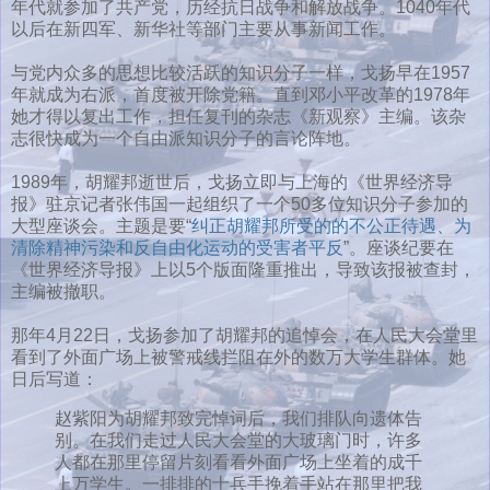
年代就参加了共产党，历经抗日战争和解放战争。1040年代
以后在新四军、新华社等部门主要从事新闻工作。
与党内众多的思想比较活跃的知识分子一样，戈扬早在1957
年就成为右派，首度被开除党籍。直到邓小平改革的1978年
她才得以复出工作，担任复刊的杂志《新观察》主编。该杂
志很快成为一个自由派知识分子的言论阵地。
1989年，胡耀邦逝世后，戈扬立即与上海的《世界经济导
报》驻京记者张伟国一起组织了一个50多位知识分子参加的
大型座谈会。主题是要“
纠正胡耀邦所受的的不公正待遇、为
清除精神污染和反自由化运动的受害者平反
”。座谈纪要在
《世界经济导报》上以5个版面隆重推出，导致该报被查封，
主编被撤职。
那年4月22日，戈扬参加了胡耀邦的追悼会，在人民大会堂里
看到了外面广场上被警戒线拦阻在外的数万大学生群体。她
日后写道：
赵紫阳为胡耀邦致完悼词后，我们排队向遗体告
别。在我们走过人民大会堂的大玻璃门时，许多
人都在那里停留片刻看看外面广场上坐着的成千
上万学生。一排排的士兵手挽着手站在那里把我