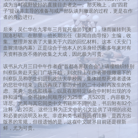
成为当时视野较好的直接目击者之一。那天晚上，由“四君
子”提议并主导的准备与戒严部队谈判撤退的过程，更是在作
者的身边进行。
后来，吴仁华在九零年三月冒死偷游到澳门，继而辗转到美
国洛杉矶。在那里，他长期出任《新闻自由导报》主编，收
集、整理并发表了大量关于六四的回忆材料。这本《天安门
血腥清场内幕》正是综合于他本人的亲身经历和多年来对有
关资料孜孜不倦的收集之大成，因此极为可贵。
该书从六月三日中午作者在“首都各界联合会”上请缨组织特别
纠察队奔赴天安门广场开始，到次日上午作者带领撤退下的
纠察队员和学生们回到政法大学校园，集体跪祭死难者遗体
的悲壮中结束，历历再现了那历史性的二十小时内发生的焦
虑、英勇、悲伤和残暴，以及在那特定场合中时时出现的冷
静和温情。全书按时间顺序分为25章，共520页，内容极为
详尽。尤其与其它同类中文书籍所不同的是，书后附有82个
注释，占20页。这些注释为正文中的引文提供了详细的出处
和必要的说明及补充。非虚构类书籍后面有注释，是西方出
版界的常规，但很遗憾的是，这在中文世界目前还是很新
鲜，尤为可贵。