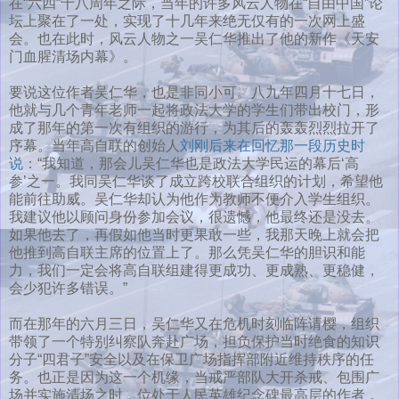
在“六四”十八周年之际，当年的许多风云人物在“自由中国”论
坛上聚在了一处，实现了十几年来绝无仅有的一次网上盛
会。也在此时，风云人物之一吴仁华推出了他的新作《天安
门血腥清场内幕》。
要说这位作者吴仁华，也是非同小可。八九年四月十七日，
他就与几个青年老师一起将政法大学的学生们带出校门，形
成了那年的第一次有组织的游行，为其后的轰轰烈烈拉开了
序幕。当年高自联的创始人
刘刚后来在回忆那一段历史时
说
：“我知道，那会儿吴仁华也是政法大学民运的幕后‘高
参’之一。我同吴仁华谈了成立跨校联合组织的计划，希望他
能前往助威。吴仁华却认为他作为教师不便介入学生组织。
我建议他以顾问身份参加会议，很遗憾，他最终还是没去。
如果他去了，再假如他当时更果敢一些，我那天晚上就会把
他推到高自联主席的位置上了。那么凭吴仁华的胆识和能
力，我们一定会将高自联组建得更成功、更成熟、更稳健，
会少犯许多错误。”
而在那年的六月三日，吴仁华又在危机时刻临阵请樱，组织
带领了一个特别纠察队奔赴广场，担负保护当时绝食的知识
分子“四君子”安全以及在保卫广场指挥部附近维持秩序的任
务。也正是因为这一个机缘，当戒严部队大开杀戒、包围广
场并实施清场之时，位处于人民英雄纪念碑最高层的作者，