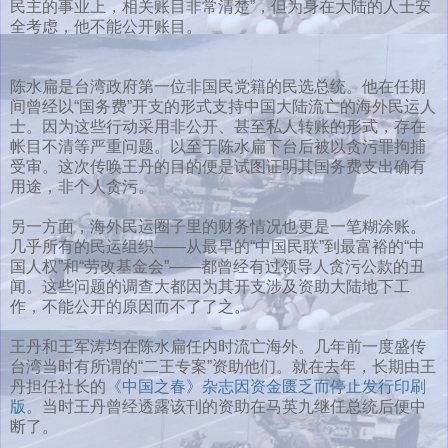
民主的事业上，相关账目非常清楚”，但为身在大陆的人士安
全考虑，他不能公开账目。
陈水扁是台湾政府第一位非国民党籍的民选总统。他在任期
间曾经以“国务费”开支的形式支持中国大陆流亡的海外民运人
士。因为这些行动采用非公开、甚至私人转账的形式，存在
帐目不清等严重问题。以至于陈水扁下台后被以贪污罪拘捕
受审。这次传唤王丹的目的便是试图证明其国务费支出确有
用途，非个人贪污。
另一方面，海外民运圈子里的财务情况也更是一笔糊涂账。
几乎所有的民运组织——从最早的“中国民联”到最富裕的“中
国人权”和“劳改基金会”——都曾经有过领导人贪污公款的丑
闻。这些问题的调查大都因为其开支涉及资助大陆地下工
作，不能公开的原因而不了了之。
王丹和王军涛均在陈水扁任内时流亡海外。几年前一度盛传
台湾当时有所谓的“二王专案”资助他们。就在去年，长期由王
丹担任社长的
《中国之春》杂志因资金匮乏而停止发行印刷
版
。当时王丹曾经透露该刊的资助在马英九继任总统后便中
断了。