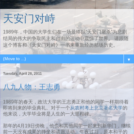
天安门对峙
1989年，中国的大学生们在一场最终以“天安门屠杀”为悲剧
结局的伟大的争取民主和自由的运动中震惊了世界。 请跟随
这个博客和《天安门对峙》一书来重新经历那场历史。
▼
Tuesday, April 26, 2011
八九人物：王志勇
1989年的春天，政法大学的王志勇正和他的同学一样期待着
即将到来的毕业典礼。对于一个
从农村考上北京著名大学
的
他来说，大学毕业将是人生的一大里程碑。
那年的4月19日傍晚，他也和其他同学一起来到新华门，继续
前一天没有成果的静坐和请愿活动。午夜过后，原本和平的