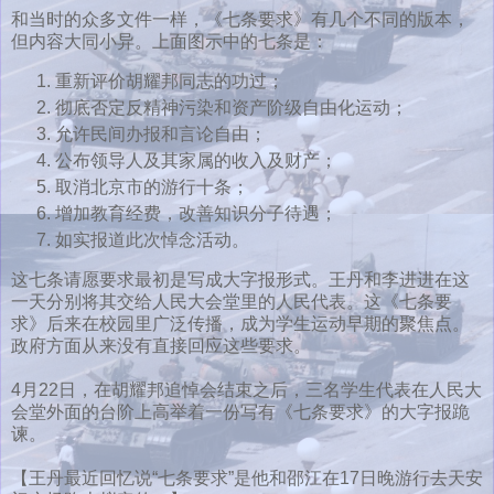
和当时的众多文件一样，《七条要求》有几个不同的版本，
但内容大同小异。上面图示中的七条是：
重新评价胡耀邦同志的功过；
彻底否定反精神污染和资产阶级自由化运动；
允许民间办报和言论自由；
公布领导人及其家属的收入及财产；
取消北京市的游行十条；
增加教育经费，改善知识分子待遇；
如实报道此次悼念活动。
这七条请愿要求最初是写成大字报形式。王丹和李进进在这
一天分别将其交给人民大会堂里的人民代表。这《七条要
求》后来在校园里广泛传播，成为学生运动早期的聚焦点。
政府方面从来没有直接回应这些要求。
4月22日，在胡耀邦追悼会结束之后，三名学生代表在人民大
会堂外面的台阶上高举着一份写有《七条要求》的大字报跪
谏。
【王丹最近回忆说“七条要求”是他和邵江在17日晚游行去天安