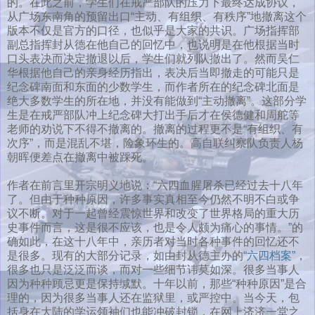
的。在此之前，学生们在戒严部队的压力下最终达成协议，
从广场东南角的预留出口“主动、有组织、有秩序”地撤离这个
版本不仅是官方的口径，也似乎是大家的共识。广场指挥部
副总指挥封从德在他自己的回忆中，也说明是在他根据当时
口头表决而决定撤退以后，学生们就列队撤出了。然而吴仁
华根据他自己的亲身经历指出，表决后当即撤走的可能只是
纪念碑南面和东面的少数学生，而作者所在的纪念碑北面是
绝大多数学生的所在地，并没有能做到“主动撤离”。这部分学
生是在戒严部队冲上纪念碑大打出手后才在侯德健和周舵等
老师的劝说下不得不撤离的。撤离的过程更不是“有组织、有
次序”，而是混乱不堪，险象环生的。高自联纠察队负责人杨
朝晖便差点在撤离中被踩死。
作者在前言里开宗明义地说：“六四血腥屠杀已经过去十八年
了。但由于种种原因，许多事实真相至今仍然不明不白或争
议不断。对于一起曾经震惊世界和改变了世界格局的重大历
史事件而言，这是很不应该，也是令人颇为痛心的事情。”的
确如此，在这十八年中，亲历者对当时各种事件的回忆还不
是很多。现有的大部分记录，如由封从德主办的
“六四档案”
，
很多也只是泛泛而谈，而对一些细节讳莫如深。很多当事人
因为种种顾忌更是保持缄默。十年以前，那些“种种原因”是合
理的，因为很多当事人还在监狱里，或严控中。当今天，包
括身在大陆的学运领袖们也能冲破封锁，在网上济济一堂之