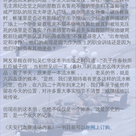
毛主席纪念堂之间的那数百名誓死不撤的学生们下落如何？
戒严部队的坦克大举进入广场、推倒民主女神像，碾压帐篷
时，帐篷里是否还有熟睡的学生？现场一个目击者所描述的
广场上一个学生迎着坦克不屈不饶地挥舞红旗直到被坦克压
死的场景是否真实？作者感觉在最后关头自荐陪同侯德健周
舵前往戒严部队谈判的两名医生“不像是寻常人”、“出奇地镇
定和冷静”，他们的表现是因为作为医生的职业训练还是因为
他们可能负有其他使命？
网友草根在得知吴仁华这本书出版之时写道：“‘孔子作春秋而
乱臣贼子惧’，当初想见识一下《春秋》到底是怎么伟大的作
品，看了半天，原来是一本流水帐，。。。老吴的书，就是
六四血债的账本。”是然。我们更期待着有更多这样的流水帐
问世。也许，在六四二十周年到来之时，我们不至于依然停
留在今天的位置，对许多重大事实细节不清楚，或继续地以
讹传讹。
但现在的这本书，也绝不仅仅是一个账本。这是历史的一
页，是一个永久的记录。
《天安门血腥清场内幕》一书目前可以
在网上订购
。