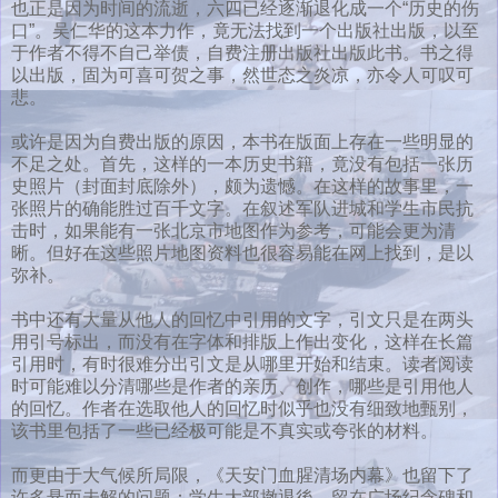
也正是因为时间的流逝，六四已经逐渐退化成一个“历史的伤
口”。吴仁华的这本力作，竟无法找到一个出版社出版，以至
于作者不得不自己举债，自费注册出版社出版此书。书之得
以出版，固为可喜可贺之事，然世态之炎凉，亦令人可叹可
悲。
或许是因为自费出版的原因，本书在版面上存在一些明显的
不足之处。首先，这样的一本历史书籍，竟没有包括一张历
史照片（封面封底除外），颇为遗憾。在这样的故事里，一
张照片的确能胜过百千文字。在叙述军队进城和学生市民抗
击时，如果能有一张北京市地图作为参考，可能会更为清
晰。但好在这些照片地图资料也很容易能在网上找到，是以
弥补。
书中还有大量从他人的回忆中引用的文字，引文只是在两头
用引号标出，而没有在字体和排版上作出变化，这样在长篇
引用时，有时很难分出引文是从哪里开始和结束。读者阅读
时可能难以分清哪些是作者的亲历、创作，哪些是引用他人
的回忆。作者在选取他人的回忆时似乎也没有细致地甄别，
该书里包括了一些已经极可能是不真实或夸张的材料。
而更由于大气候所局限，《天安门血腥清场内幕》也留下了
许多悬而未解的问题：学生大部撤退後，留在广场纪念碑和