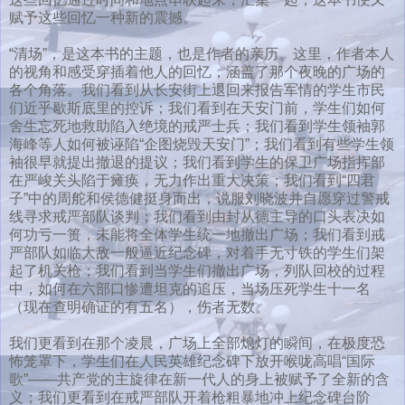
赋予这些回忆一种新的震撼。
“清场”，是这本书的主题，也是作者的亲历。这里，作者本人
的视角和感受穿插着他人的回忆，涵盖了那个夜晚的广场的
各个角落。我们看到从长安街上退回来报告军情的学生市民
们近乎歇斯底里的控诉；我们看到在天安门前，学生们如何
舍生忘死地救助陷入绝境的戒严士兵；我们看到学生领袖郭
海峰等人如何被诬陷“企图烧毁天安门”；我们看到有些学生领
袖很早就提出撤退的提议；我们看到学生的保卫广场指挥部
在严峻关头陷于瘫痪，无力作出重大决策；我们看到“四君
子”中的周舵和侯德健挺身而出，说服刘晓波并自愿穿过警戒
线寻求戒严部队谈判；我们看到由封从德主导的口头表决如
何功亏一篑，未能将全体学生统一地撤出广场；我们看到戒
严部队如临大敌一般逼近纪念碑，对着手无寸铁的学生们架
起了机关枪；我们看到当学生们撤出广场，列队回校的过程
中，如何在六部口惨遭坦克的追压，当场压死学生十一名
（现在查明确证的有五名），伤者无数。
我们更看到在那个凌晨，广场上全部熄灯的瞬间，在极度恐
怖笼罩下，学生们在人民英雄纪念碑下放开喉咙高唱“国际
歌”——共产党的主旋律在新一代人的身上被赋予了全新的含
义；我们更看到在戒严部队开着枪粗暴地冲上纪念碑台阶