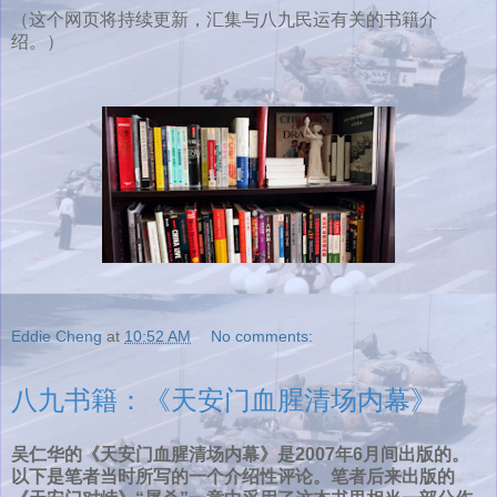
（这个网页将持续更新，汇集与八九民运有关的书籍介
绍。）
Eddie Cheng
at
10:52 AM
No comments:
八九书籍：《天安门血腥清场内幕》
吴仁华的《天安门血腥清场内幕》是2007年6月间出版的。
以下是笔者当时所写的一个介绍性评论。笔者后来出版的