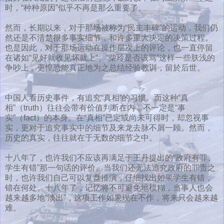
时，“种种原因”似乎不再是那么重要了。
然而，长期以来，对于那场被称为“民主丰碑”的运动，我们仍
然还是不清楚很多事实细节，和许多重大决定的决策过程。
也是因此，对于那场运动在操作层次上的评论，也一直停留
在诸如“见好就收见坏就上”、“柴玲是否该骂”这样一些肤浅的
争吵上，更惶恐能真正地为之总结经验教训，留於后世。
中国人看历史事件，有追究“真相”的习惯。而这种“真
相”（truth）往往会带有价值判断在内，不一定是“事
实”（fact）的本身。在“真相”已定或尚未可得时，却忽视事
实，更对于追究事实中的细节及来龙去脉不屑一顾。然而，
历史的真实，往往就在于无数的细节之中。
十八年了，也许我们不应该再满足于王丹提出的“政府有罪、
学生有错”那一句话的评价。当我们还无法追究政府的罪责之
时，也许我们自己可以复盘推演，仔细找出如果学生有错，
错在何处。十八年了，记忆将不可避免地模糊，当事人也会
越来越多地“淡出”，这项工作如果现在不作，将来只会越来越
难。