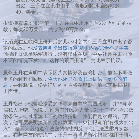
出庭。王丹在庭讯中坦承，曾收到陈水扁资助的
40万美金。
报道接着说：“据了解，王丹在庭中坦承先后2次收到扁的捐
款，每次20万美金，共收到40万美金。”
该消息在互联网上传开后的几小时之内，王丹立即作出了否
定的回应。他
发表声明指出该报道“基本内容完全不是事实”
。
他指出庭讯是秘密进行，没有媒体在场，中央社是在未向他
求证的情况下发出的“这样的荒唐报道”，为此表示抗议。
虽然王丹在声明中表示因为案情涉及台湾机密，他将不再做
更多的解释和回应，
今天他还是在脸书上提供了更多的消
息
，并解释说一份更详细的文章将在星期一的《苹果日报》
上面世。
王丹指出，他曾经接受的捐款来自中华民国政府，并非陈水
扁私人所赠。他说，“作为海外民运力量，对于任何不附加政
治条件，而且来源正当的政治捐助，我们都是欢迎的。”其
次，他再度表明接受的捐款数额与中央社报道的“有很大的出
入”，但因为必须遵守法庭的保密规定，他无法透露真实数
目。在与网友的交流中，王丹一再强调所收捐款“都用于推动