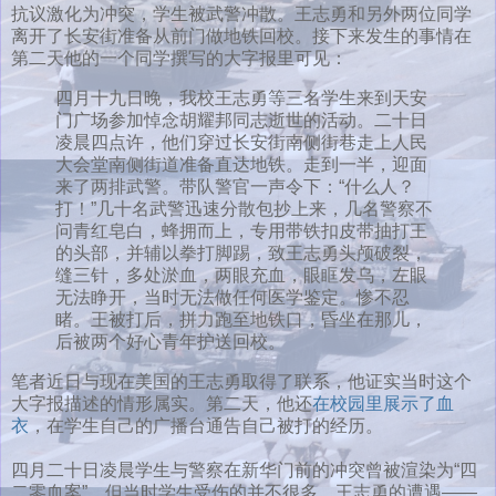
抗议激化为冲突，学生被武警冲散。王志勇和另外两位同学
离开了长安街准备从前门做地铁回校。接下来发生的事情在
第二天他的一个同学撰写的大字报里可见：
四月十九日晚，我校王志勇等三名学生来到天安
门广场参加悼念胡耀邦同志逝世的活动。二十日
凌晨四点许，他们穿过长安街南侧街巷走上人民
大会堂南侧街道准备直达地铁。走到一半，迎面
来了两排武警。带队警官一声令下：“什么人？
打！”几十名武警迅速分散包抄上来，几名警察不
问青红皂白，蜂拥而上，专用带铁扣皮带抽打王
的头部，并辅以拳打脚踢，致王志勇头颅破裂，
缝三针，多处淤血，两眼充血，眼眶发乌，左眼
无法睁开，当时无法做任何医学鉴定。惨不忍
睹。王被打后，拼力跑至地铁口，昏坐在那儿，
后被两个好心青年护送回校。
笔者近日与现在美国的王志勇取得了联系，他证实当时这个
大字报描述的情形属实。第二天，他还
在校园里展示了血
衣
，在学生自己的广播台通告自己被打的经历。
四月二十日凌晨学生与警察在新华门前的冲突曾被渲染为“四
二零血案”，但当时学生受伤的并不很多。王志勇的遭遇——