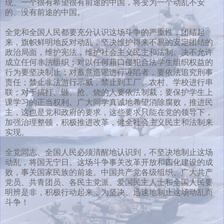
现。一个很有希望很有前途的中国，将变为一个动乱不安
的、没有前途的中国。
全党和全国人民都要充分认识这场斗争的严重性，团结起
来，旗帜鲜明地反对动乱，坚决维护得来不易的安定团结的
政治局面，维护宪法，维护社会主义民主和法制。决不允许
成立任何非法组织；对以任何藉口侵犯合法学生组织权益的
行为要坚决制止；对蓄意造谣进行诬陷者，要依法追究刑事
责任；禁止非法游行示威，禁止到工厂、农村、学校进行串
联；对于搞打、砸、抢、烧的人要依法制裁；要保护学生上
课学习的正当权利。广大同学真诚地希望消除腐败，推进民
主，这也是党和政府的要求，这些要求只能在党的领导下，
加强治理整顿，积极推进改革，健全社会主义民主和法制来
实现。
全党同志、全国人民必须清醒地认识到，不坚决地制止这场
动乱，将国无宁日。这场斗争事关改革开放和四化建设的成
败，事关国家民族的前途。中国共产党各级组织、广大共产
党员、共青团员、各民主党派、爱国民主人士和全国人民要
明辨是非，积极行动起来，为坚决、迅速地制止这场动乱而
斗争！