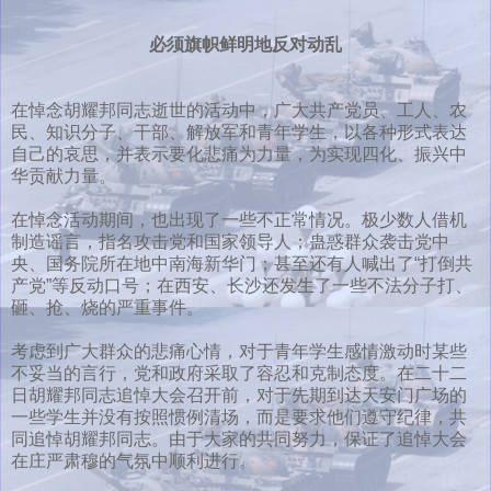
必须旗帜鲜明地反对动乱
在悼念胡耀邦同志逝世的活动中，广大共产党员、工人、农
民、知识分子、干部、解放军和青年学生，以各种形式表达
自己的哀思，并表示要化悲痛为力量，为实现四化、振兴中
华贡献力量。
在悼念活动期间，也出现了一些不正常情况。极少数人借机
制造谣言，指名攻击党和国家领导人；蛊惑群众袭击党中
央、国务院所在地中南海新华门；甚至还有人喊出了“打倒共
产党”等反动口号；在西安、长沙还发生了一些不法分子打、
砸、抢、烧的严重事件。
考虑到广大群众的悲痛心情，对于青年学生感情激动时某些
不妥当的言行，党和政府采取了容忍和克制态度。在二十二
日胡耀邦同志追悼大会召开前，对于先期到达天安门广场的
一些学生并没有按照惯例清场，而是要求他们遵守纪律，共
同追悼胡耀邦同志。由于大家的共同努力，保证了追悼大会
在庄严肃穆的气氛中顺利进行。