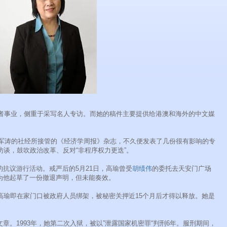
记者事业，侧重于采写名人专访。而她的稿件主要提供给港澳和海外的中文媒
、王军涛的社经所接管的《经济学周报》杂志，不久便发表了几份很有影响的专
访谈，鼓吹政治改革、反对“非程序权力更迭”。
抗议游行活动。戒严后的5月21日，高瑜曾受
胡绩伟
的委托去天安门广场
为他起草了一份撤退声明，但未能奏效。
高瑜即在家门口被政府人员绑架，被秘密关押近15个月后才得以释放。她是
。
章。1993年，她第二次入狱，被以”泄露国家机密罪“判刑6年。服刑期间，