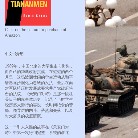
Click on the picture to purchase at
Amazon
中文书介绍
1989年，中国北京的大学生走向街头，
向自己的独裁政府挑战。在短短的两个
月里，这场波澜壮阔的学生运动从和平
请愿逐步演化为忠诚的反抗，最后在面
对军队镇压时发展成要求共产党政府垮
台的抗议。《天安门对峙》是那一段壮
美日子的叙事体历史，记录了当时学生
经历盛大游行的喜悦、长时间绝食的苦
痛、领导层的内斗、茫然和失落，以及
对大屠杀的极度愤慨。
这一个引人入胜的故事在《天安门对
峙》中第一次得到完整、系统的叙述。