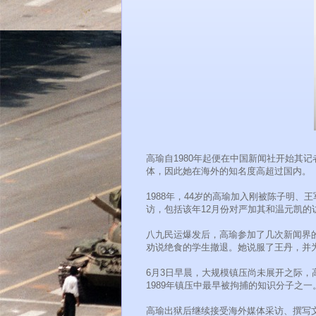
高瑜自1980年起便在中国新闻社开始其
体，因此她在海外的知名度高超过国内。
1988年，44岁的高瑜加入刚被陈子明
访，包括该年12月份对严加其和温元凯的
八九民运爆发后，高瑜参加了几次新闻界的
劝说绝食的学生撤退。她说服了王丹，并
6月3日早晨，大规模镇压尚未展开之际，
1989年镇压中最早被拘捕的知识分子之一
高瑜出狱后继续接受海外媒体采访、撰写文