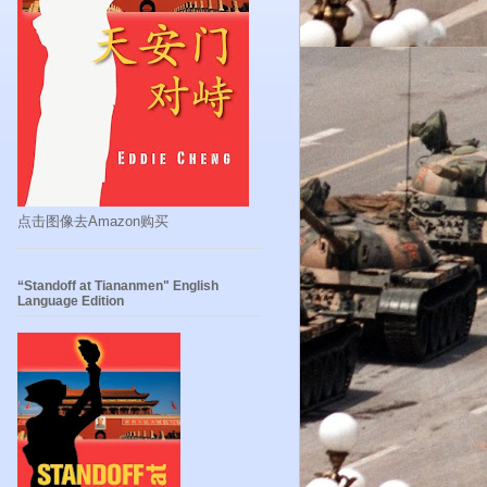
点击图像去Amazon购买
“Standoff at Tiananmen" English
Language Edition