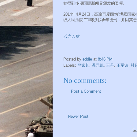
她得到多项国际新闻界颁发的奖项。
2014年4月24日，高瑜再度因为”泄露国家
级人民法院二审改判为5年徒刑，并因其
八九人物
Posted by
eddie
at
8:46 PM
Labels:
严家其
,
温元凯
,
王丹
,
王军涛
,
社
No comments:
Post a Comment
Newer Post
Su