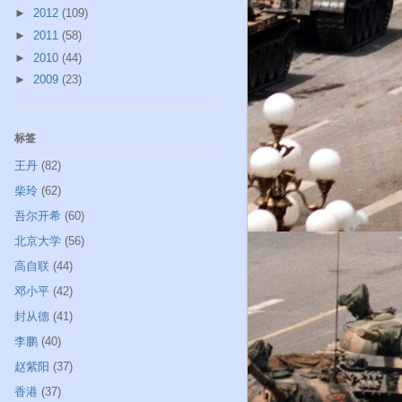
►
2012
(109)
►
2011
(58)
►
2010
(44)
►
2009
(23)
标签
王丹
(82)
柴玲
(62)
吾尔开希
(60)
北京大学
(56)
高自联
(44)
邓小平
(42)
封从德
(41)
李鹏
(40)
赵紫阳
(37)
香港
(37)