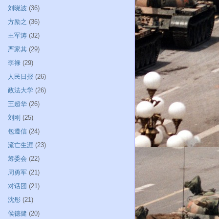
刘晓波
(36)
方励之
(36)
王军涛
(32)
严家其
(29)
李禄
(29)
人民日报
(26)
政法大学
(26)
王超华
(26)
刘刚
(25)
包遵信
(24)
流亡生涯
(23)
筹委会
(22)
周勇军
(21)
对话团
(21)
沈彤
(21)
侯德健
(20)