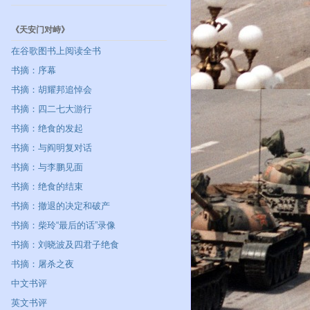
《天安门对峙》
在谷歌图书上阅读全书
书摘：序幕
书摘：胡耀邦追悼会
书摘：四二七大游行
书摘：绝食的发起
书摘：与阎明复对话
书摘：与李鹏见面
书摘：绝食的结束
书摘：撤退的决定和破产
书摘：柴玲“最后的话”录像
书摘：刘晓波及四君子绝食
书摘：屠杀之夜
中文书评
英文书评