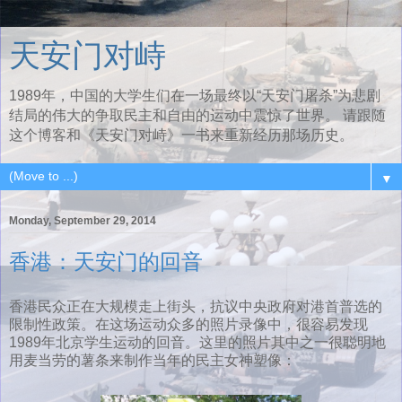
天安门对峙
1989年，中国的大学生们在一场最终以“天安门屠杀”为悲剧
结局的伟大的争取民主和自由的运动中震惊了世界。 请跟随
这个博客和《天安门对峙》一书来重新经历那场历史。
▼
Monday, September 29, 2014
香港：天安门的回音
香港民众正在大规模走上街头，抗议中央政府对港首普选的
限制性政策。在这场运动众多的照片录像中，很容易发现
1989年北京学生运动的回音。这里的照片其中之一很聪明地
用麦当劳的薯条来制作当年的民主女神塑像：