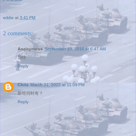
eddie
at
3:41 PM
2 comments:
Anonymous
September 19, 2016 at 6:47 AM
期待
Reply
Chris
March 31, 2022 at 11:09 PM
新馆何时有？
Reply