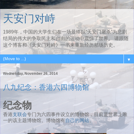
天安门对峙
1989年，中国的大学生们在一场最终以“天安门屠杀”为悲剧
结局的伟大的争取民主和自由的运动中震惊了世界。 请跟随
这个博客和《天安门对峙》一书来重新经历那场历史。
▼
Wednesday, November 26, 2014
八九纪念：香港六四博物馆
纪念物
香港
支联会
专门为六四事件设立的博物馆，目前是世界上唯
一的该主题博物馆。博物馆有
自己的网站
。