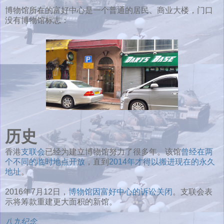
博物馆所在的富好中心是一个普通的居民、商业大楼，门口
没有博物馆标志：
历史
香港
支联会
已经为建立博物馆努力了很多年。该馆
曾经在两
个不同的临时地点开放
，直到
2014年才得以搬进现在的永久
地址
。
2016年7月12日，
博物馆因富好中心的诉讼关闭
。支联会表
示将筹款重建更大面积的新馆。
八九纪念