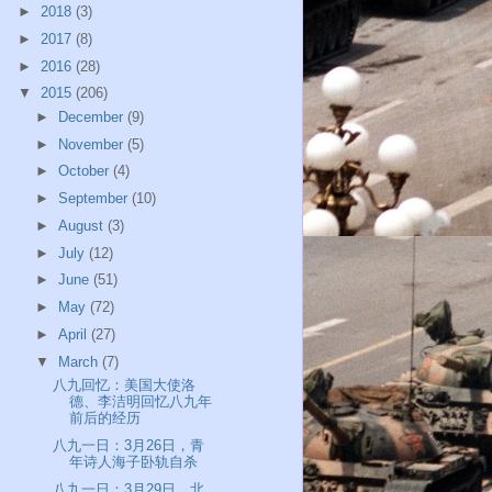
►
2018
(3)
►
2017
(8)
►
2016
(28)
▼
2015
(206)
►
December
(9)
►
November
(5)
►
October
(4)
►
September
(10)
►
August
(3)
►
July
(12)
►
June
(51)
►
May
(72)
►
April
(27)
▼
March
(7)
八九回忆：美国大使洛
德、李洁明回忆八九年
前后的经历
八九一日：3月26日，青
年诗人海子卧轨自杀
八九一日：3月29日，北