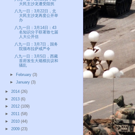
大民主沙龙遭受阻扰
八九一日：3月22日，北
大民主沙龙再度公开举
办
八九一日：3月14日：43
名知识分子联署致七届
人大公开信
八九一日：3月7日，国务
院颁布拉萨戒严令
八九一日：3月5日，西藏
首府发生大规模抗议和
骚乱
►
February
(3)
►
January
(3)
►
2014
(26)
►
2013
(6)
►
2012
(109)
►
2011
(58)
►
2010
(44)
►
2009
(23)