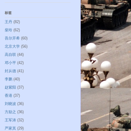
标签
王丹
(82)
柴玲
(62)
吾尔开希
(60)
北京大学
(56)
高自联
(44)
邓小平
(42)
封从德
(41)
李鹏
(40)
赵紫阳
(37)
香港
(37)
刘晓波
(36)
方励之
(36)
王军涛
(32)
严家其
(29)