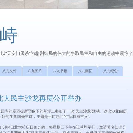
峙
最终以“天安门屠杀”为悲剧结局的伟大的争取民主和自由的运动中震惊
八九文件
八九图片
八九书籍
八九回忆
八九纪念
，北大民主沙龙再度公开举办
在校园内的塞万提斯塑像下的草坪上参加了一次“民主沙龙”活动。该次沙龙由历
研究生萧国亮主讲，主题是当时热门的“新权威主义”。
8年5月4日北大校庆日创办的，每星期三下午在该草坪举行，邀请著名知识分
龙只办了几期就因为“柴庆丰事件”夭折。刘刚离校后，王丹继续在他的宿舍楼