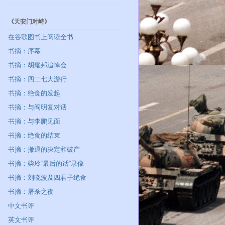
《天安门对峙》
在谷歌图书上阅读全书
书摘：序幕
书摘：胡耀邦追悼会
书摘：四二七大游行
书摘：绝食的发起
书摘：与阎明复对话
书摘：与李鹏见面
书摘：绝食的结束
书摘：撤退的决定和破产
书摘：柴玲“最后的话”录像
书摘：刘晓波及四君子绝食
书摘：屠杀之夜
中文书评
英文书评