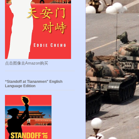
点击图像去Amazon购买
“Standoff at Tiananmen" English
Language Edition