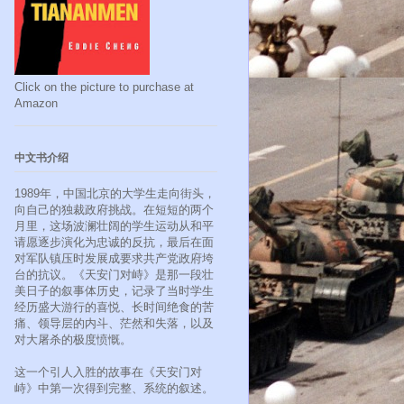
Click on the picture to purchase at
Amazon
中文书介绍
1989年，中国北京的大学生走向街头，
向自己的独裁政府挑战。在短短的两个
月里，这场波澜壮阔的学生运动从和平
请愿逐步演化为忠诚的反抗，最后在面
对军队镇压时发展成要求共产党政府垮
台的抗议。《天安门对峙》是那一段壮
美日子的叙事体历史，记录了当时学生
经历盛大游行的喜悦、长时间绝食的苦
痛、领导层的内斗、茫然和失落，以及
对大屠杀的极度愤慨。
这一个引人入胜的故事在《天安门对
峙》中第一次得到完整、系统的叙述。