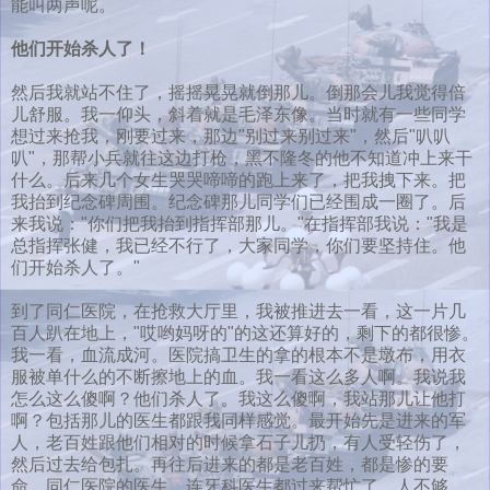
能叫两声呢。
他们开始杀人了！
然后我就站不住了，摇摇晃晃就倒那儿。倒那会儿我觉得倍
儿舒服。我一仰头，斜着就是毛泽东像。当时就有一些同学
想过来抢我，刚要过来，那边"别过来别过来"，然后"叭叭
叭"，那帮小兵就往这边打枪，黑不隆冬的他不知道冲上来干
什么。后来几个女生哭哭啼啼的跑上来了，把我拽下来。把
我抬到纪念碑周围。纪念碑那儿同学们已经围成一圈了。后
来我说："你们把我抬到指挥部那儿。"在指挥部我说："我是
总指挥张健，我已经不行了，大家同学，你们要坚持住。他
们开始杀人了。"
到了同仁医院，在抢救大厅里，我被推进去一看，这一片几
百人趴在地上，"哎哟妈呀的"的这还算好的，剩下的都很惨。
我一看，血流成河。医院搞卫生的拿的根本不是墩布，用衣
服被单什么的不断擦地上的血。我一看这么多人啊。我说我
怎么这么傻啊？他们杀人了。我这么傻啊，我站那儿让他打
啊？包括那儿的医生都跟我同样感觉。最开始先是进来的军
人，老百姓跟他们相对的时候拿石子儿扔，有人受轻伤了，
然后过去给包扎。再往后进来的都是老百姓，都是惨的要
命。同仁医院的医生，连牙科医生都过来帮忙了。人不够，