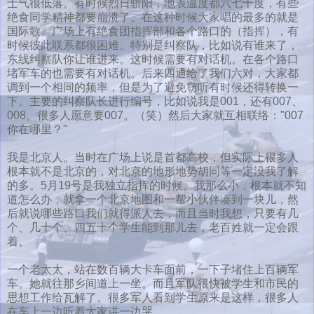
士气很低落。有时候烈日骄阳，地表温度都六七十度，有些
绝食同学精神都要崩溃了。在这种时候大家唱的最多的就是
国际歌。广场上有绝食团指挥部和各个路口的（指挥），有
时候彼此联系都很困难。特别是纠察队，比如说有谁来了，
东线纠察队你让谁进来。这时候需要有对话机。在各个路口
堵军车的也需要有对话机。后来四通给了我们六对，大家都
调到一个相同的频率，但是为了避免窃听有时候还得转换一
下。主要的纠察队长进行编号，比如说我是001，还有007、
008。很多人愿意要007。（笑）然后大家就互相联络："007
你在哪里？"
我是北京人。当时在广场上说是首都高校，但实际上很多人
根本就不是北京的，对北京的地形地势胡同等一定没我了解
的多。5月19号是我独立指挥的时候。我那么小，根本就不知
道怎么办，就拿一个北京地图和一帮小伙伴凑到一块儿，然
后就说哪些路口我们就得派人去，而且当时我想，只要有几
个、几十个、四五十个学生能到那儿去，老百姓就一定会跟
着。
一个老太太，站在数百辆大卡车面前，一下子堵住上百辆军
车。她就往那乡间道上一坐。而且军队很快被学生和市民的
思想工作给瓦解了。很多军人看到学生原来是这样，很多人
在车上一边听着大家讲一边哭。