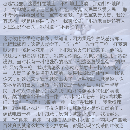
哒哒"出去。这是打在地上，不打地上没响，那边扑扑地趴下
了，简单地要命，连蹬腿都不蹬。我说"人民军队爱人民"，那
小兵拿冲锋枪对着我，军官看着我。"人民军队爱人民。我没
有武器，我是纠察队总指挥，我叫张健。"那边老百姓还有人
从里边扔个石头，我叫道："不要打了！"
这时候他拿手枪对着我，我知道，因为我是纠察队总指挥，
他把我撂倒，这帮人就撤了。"当当当"，先放了三枪，打我两
腿之间，溅起火花来，这一下把我的火气打出来了。他的意
思这几下能把我吓跑了。我笑话你前边"叭叭叭"那么几下我都
没跑。当时我有一种很强烈的感觉，他这么蔑视生命！"梆梆
梆"又给我三枪，我说我怎么了你就向我射击三枪？在我心
中，人民子弟兵是保卫人民的。结果我就撩开体恤衫，我说
你来，到这儿来，我真就豁出去了。这种豁出去就是说，你
都不拿我们当人，没错，我们就是一帮学生，就是一帮草
民，那你杀你开枪，别以为我们就吓得像落水狗似的满地
爬。然后他拿出子弹蹭一蹭，又"咔"地压进去，就指着我脑
门。我说："来吧！""梆"的一枪，就打在我腿上。我觉得腿一
麻，就像那这么粗一坨撞你似的，那腿就不是你自己的了，
像被电击一样，几个踉跄，没倒，就定那儿了。我抬起头
来："你再来！再来！"我能看见那帮小兵害怕。你以为中国老
百姓真的就这么垃圾这么奴隶吗，都是狗吗？狗杀的时候还