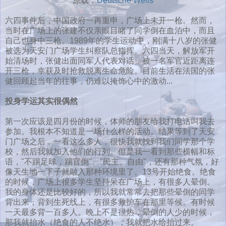
原载：
Deutsche Wells
六四事件后，中国政府一再重申，广场上未开一枪。然而，
当时在广场上的张建不仅亲眼目睹了同学倒在血泊中，而且
自己也身中三枪。1989年的学生运动中，刚满十八岁的张健
被选为天安门广场学生纠察队总指挥。六四当天，解放军开
始清场时，张健出面同军人代表对话，被一名军官近距离连
开三枪，幸获及时抢救脱离生命危险。目前生活在法国的张
健回顾起当年的往事，仍难以掩饰心中的激动...
投身学运其实很偶然
第一次应该是四月份的时候，体师的朋友给我打电话叫我去
参加。我根本不知道是一场什么样的活动。结果等到了天安
门广场之后，一看这么多人，很快我就找到我们同学那个学
校，然后我就加入他们的行列。但是我一看到那些横幅和标
语，"不踢足球，踢官倒"、"民主、自由"，还有那种气氛，好
像天生地一下子就融入那种环境里了。13号开始绝食。绝食
的时候，广场上很多学生坚持呆在广场上，有很多人晕倒。
我的身体还是比较好的，所以我就常常去把那些晕倒的同学
背出来，背到生死线上，有很多救护车在那里等候。有时候
一天最多背一百多人。晚上不是很热，晕倒的人少的时候，
那我就抬水（绝食的人不绝水），我就把水给抬过来。