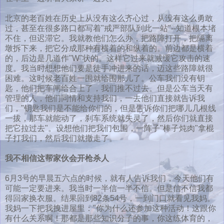
北京的老百姓在历史上从没有这么齐心过，从没有这么勇敢
过，甚至在很多路口都写着"戒严部队到此一站"--知道根本堵
不住，但迟滞它。我就教他们怎么办，把路障打开，把隔离
墩拆下来，把它分成那种有横着的和纵着的。前边都是横着
的，后边是几道作"W"状的。这样它过来就减缓它攻击的速
度。我当时想想他们要是徒手冲进来的话，迈这些路障就很
困难。这时候老百姓一围就给围那儿了。公车我们没有钥
匙，他们把车闸给合上了，我们推不过去。但是公车当天有
管理的人，他们同情和支持我们，一去他们直接就告诉我
们，"钥匙我们是不能给你们的，但是告诉你们把哪儿几根线
一拔，那车就能动了，刹车系统就失灵了，然后你们就直接
把它拉过去"。设想他们把我们包围，一阵子"棒子炖肉"拿棍
子打我们，然后我们就撤走了。
我不相信这帮家伙会开枪杀人
6月3号的早晨五六点的时候，就有人告诉我们，今天他们有
可能一定要进来。我当时一半信一半不信。但是信不信我都
得回家换衣服。结果回到82条54号，一到门口就看见我妈。
我妈一下把我拽进屋里："你为什么还参加这种活动！这跟你
有什么关系啊！那都是那些知识分子的事，你这练体育的，