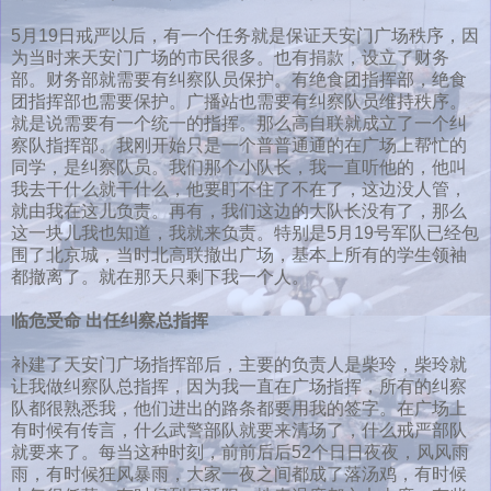
5月19日戒严以后，有一个任务就是保证天安门广场秩序，因
为当时来天安门广场的市民很多。也有捐款，设立了财务
部。财务部就需要有纠察队员保护。有绝食团指挥部，绝食
团指挥部也需要保护。广播站也需要有纠察队员维持秩序。
就是说需要有一个统一的指挥。那么高自联就成立了一个纠
察队指挥部。我刚开始只是一个普普通通的在广场上帮忙的
同学，是纠察队员。我们那个小队长，我一直听他的，他叫
我去干什么就干什么，他要盯不住了不在了，这边没人管，
就由我在这儿负责。再有，我们这边的大队长没有了，那么
这一块儿我也知道，我就来负责。特别是5月19号军队已经包
围了北京城，当时北高联撤出广场，基本上所有的学生领袖
都撤离了。就在那天只剩下我一个人。
临危受命 出任纠察总指挥
补建了天安门广场指挥部后，主要的负责人是柴玲，柴玲就
让我做纠察队总指挥，因为我一直在广场指挥，所有的纠察
队都很熟悉我，他们进出的路条都要用我的签字。在广场上
有时候有传言，什么武警部队就要来清场了，什么戒严部队
就要来了。每当这种时刻，前前后后52个日日夜夜，风风雨
雨，有时候狂风暴雨，大家一夜之间都成了落汤鸡，有时候