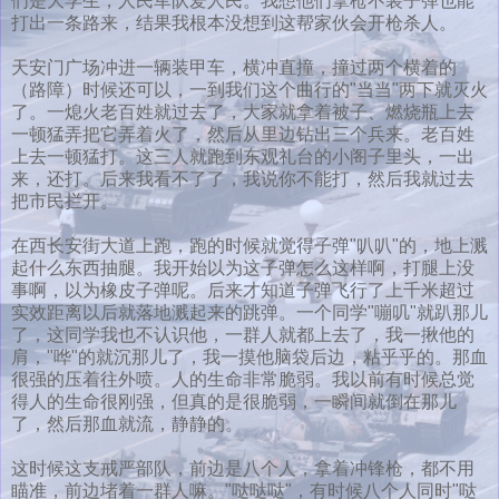
们是大学生，人民军队爱人民。我想他们拿枪不装子弹也能
打出一条路来，结果我根本没想到这帮家伙会开枪杀人。
天安门广场冲进一辆装甲车，横冲直撞，撞过两个横着的
（路障）时候还可以，一到我们这个曲行的"当当"两下就灭火
了。一熄火老百姓就过去了，大家就拿着被子、燃烧瓶上去
一顿猛弄把它弄着火了，然后从里边钻出三个兵来。老百姓
上去一顿猛打。这三人就跑到东观礼台的小阁子里头，一出
来，还打。后来我看不了了，我说你不能打，然后我就过去
把市民拦开。
在西长安街大道上跑，跑的时候就觉得子弹"叭叭"的，地上溅
起什么东西抽腿。我开始以为这子弹怎么这样啊，打腿上没
事啊，以为橡皮子弹呢。后来才知道子弹飞行了上千米超过
实效距离以后就落地溅起来的跳弹。一个同学"嘣叽"就趴那儿
了，这同学我也不认识他，一群人就都上去了，我一揪他的
肩，"哗"的就沉那儿了，我一摸他脑袋后边，粘乎乎的。那血
很强的压着往外喷。人的生命非常脆弱。我以前有时候总觉
得人的生命很刚强，但真的是很脆弱，一瞬间就倒在那儿
了，然后那血就流，静静的。
这时候这支戒严部队，前边是八个人，拿着冲锋枪，都不用
瞄准，前边堵着一群人嘛。"哒哒哒"，有时候八个人同时"哒