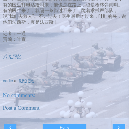
有的医生打电话给叫来，他也是在路上，也是枪林弹雨啊。
有的医生来了，就隔一条街过不来了，跪着求戒严部队，
说"我们去救人"。不让过去！医生最后才过来，哇哇的哭，说
他们法西斯，真是法西斯！
记者：一通
责编：叶宣
八九回忆
eddie
at
6:50 PM
No comments:
Post a Comment
‹
›
Home