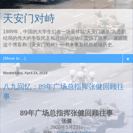
天安门对峙
1989年，中国的大学生们在一场最终以“天安门屠杀”为悲剧
结局的伟大的争取民主和自由的运动中震惊了世界。 请跟随
这个博客和《天安门对峙》一书来重新经历那场历史。
▼
Wednesday, April 24, 2019
八九回忆：89年广场总指挥张健回顾往
事
89年广场总指挥张健回顾往事
张健
2009年5月21日