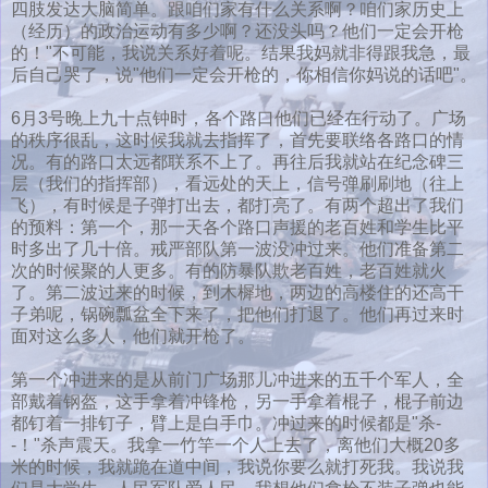
四肢发达大脑简单。跟咱们家有什么关系啊？咱们家历史上
（经历）的政治运动有多少啊？还没头吗？他们一定会开枪
的！"不可能，我说关系好着呢。结果我妈就非得跟我急，最
后自己哭了，说"他们一定会开枪的，你相信你妈说的话吧"。
6月3号晚上九十点钟时，各个路口他们已经在行动了。广场
的秩序很乱，这时候我就去指挥了，首先要联络各路口的情
况。有的路口太远都联系不上了。再往后我就站在纪念碑三
层（我们的指挥部），看远处的天上，信号弹刷刷地（往上
飞），有时候是子弹打出去，都打亮了。有两个超出了我们
的预料：第一个，那一天各个路口声援的老百姓和学生比平
时多出了几十倍。戒严部队第一波没冲过来。他们准备第二
次的时候聚的人更多。有的防暴队欺老百姓，老百姓就火
了。第二波过来的时候，到木樨地，两边的高楼住的还高干
子弟呢，锅碗瓢盆全下来了，把他们打退了。他们再过来时
面对这么多人，他们就开枪了。
第一个冲进来的是从前门广场那儿冲进来的五千个军人，全
部戴着钢盔，这手拿着冲锋枪，另一手拿着棍子，棍子前边
都钉着一排钉子，臂上是白手巾。冲过来的时候都是"杀-
-！"杀声震天。我拿一竹竿一个人上去了，离他们大概20多
米的时候，我就跪在道中间，我说你要么就打死我。我说我