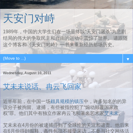
天安门对峙
1989年，中国的大学生们在一场最终以“天安门屠杀”为悲剧
结局的伟大的争取民主和自由的运动中震惊了世界。 请跟随
这个博客和《天安门对峙》一书来重新经历那场历史。
▼
Wednesday, August 10, 2011
艾未未说话、冉云飞回家
近半年前，在中国一场
颇具规模的镇压
中，许多知名的的异
议分子被拘留、逮捕，有些被指控犯了“煽动颠覆国家政
权”罪。他们其中有独立作家冉云飞和著名艺术家
艾未未
。
艾未未在4月份的被逮捕得到了全球性的关注和谴责。他后来
在6月份得到假释，条件包括不接受采访，不参与社交网络活