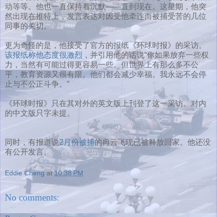
动等等。他也一直保持着沉默——直到现在。这星期，他突
然出现在推特上，发言表达对因受他牵连而被捕受苦的几位
同事的关切。
更为奇怪的是，他接受了官方的报纸《环球时报》的采访。
该报纸称他态度很激烈
，并引用他的话说“你如果放弃一些权
力，当然有可能过得更容易一些。但世界上有那么多不公
平，教育资源又很有限。他们都会减少幸福。我永远不会停
止与不公正斗争。”
《环球时报》只在其对外的英文版上刊登了这一采访。对内
的中文版只字未提。
同时，有报道说
2月份被捕
的冉云飞现已被释放回家。他还没
有公开发言。
Eddie Cheng
at
10:38 PM
No comments: