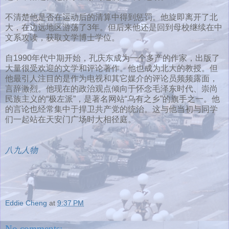
不清楚他是否在运动后的清算中得到惩罚。他旋即离开了北
大，在边远地区游荡了3年。但后来他还是回到母校继续在中
文系攻读，获取文学博士学位。
自1990年代中期开始，孔庆东成为一个多产的作家，出版了
大量很受欢迎的文学和评论著作。他也成为北大的教授。但
他最引人注目的是作为电视和其它媒介的评论员频频露面，
言辞激烈。他现在的政治观点倾向于怀念毛泽东时代、崇尚
民族主义的“极左派”，是著名网站“乌有之乡”的旗手之一。他
的言论也经常集中于捍卫共产党的统治。这与他当初与同学
们一起站在天安门广场时大相径庭。
八九人物
Eddie Cheng
at
9:37 PM
No comments: