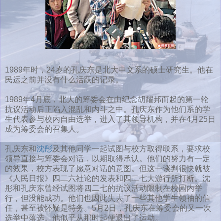
1989年时，24岁的孔庆东是北大中文系的硕士研究生。他在
民运之前并没有什么活跃的记录。
1989年4月底，北大的筹委会在由纪念胡耀邦而起的第一轮
抗议活动后正陷入混乱和内斗之中。孔庆东作为他们系的学
生代表参与校内自由选举，进入了其领导机构，并在4月25日
成为筹委会的召集人。
孔庆东和
沈彤
及其他同学一起试图与校方取得联系，要求校
领导直接与筹委会对话，以期取得承认。他们的努力有一定
的效果，校方表现了愿意对话的意图。但这一谈判很快就被
《人民日报》四二六社论的发表和四二七大游行所打断。沈
彤和孔庆东曾经试图将四二七的抗议活动限制在校园内举
行，但没能成功。他们也因此失去了一些其他学生领袖的信
任，甚至被怀疑是特务。5月2日，孔庆东在筹委会的又一次
选举中落选。他似乎从那时起便退出了运动。