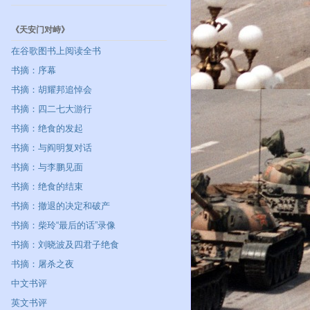
《天安门对峙》
在谷歌图书上阅读全书
书摘：序幕
书摘：胡耀邦追悼会
书摘：四二七大游行
书摘：绝食的发起
书摘：与阎明复对话
书摘：与李鹏见面
书摘：绝食的结束
书摘：撤退的决定和破产
书摘：柴玲“最后的话”录像
书摘：刘晓波及四君子绝食
书摘：屠杀之夜
中文书评
英文书评