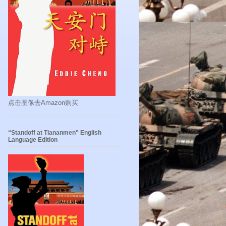
点击图像去Amazon购买
“Standoff at Tiananmen" English
Language Edition