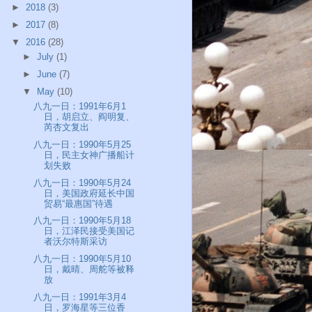
►
2018
(3)
►
2017
(8)
▼
2016
(28)
►
July
(1)
►
June
(7)
▼
May
(10)
八九一日：1991年6月1
日，胡启立、阎明复、
芮杏文复出
八九一日：1990年5月25
日，民主女神广播船计
划失败
八九一日：1990年5月24
日，美国政府延长中国
贸易“最惠国”待遇
八九一日：1990年5月18
日，江泽民接受美国记
者沃尔特斯采访
八九一日：1990年5月10
日，戴晴、周舵等被释
放
八九一日：1991年3月4
日，罗海星等三位香