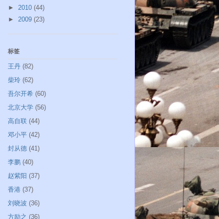
►
2010
(44)
►
2009
(23)
标签
王丹
(82)
柴玲
(62)
吾尔开希
(60)
北京大学
(56)
高自联
(44)
邓小平
(42)
封从德
(41)
李鹏
(40)
赵紫阳
(37)
香港
(37)
刘晓波
(36)
方励之
(36)