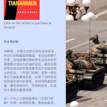
Click on the picture to purchase at
Amazon
中文书介绍
1989年，中国北京的大学生走向街头，
向自己的独裁政府挑战。在短短的两个
月里，这场波澜壮阔的学生运动从和平
请愿逐步演化为忠诚的反抗，最后在面
对军队镇压时发展成要求共产党政府垮
台的抗议。《天安门对峙》是那一段壮
美日子的叙事体历史，记录了当时学生
经历盛大游行的喜悦、长时间绝食的苦
痛、领导层的内斗、茫然和失落，以及
对大屠杀的极度愤慨。
这一个引人入胜的故事在《天安门对
峙》中第一次得到完整、系统的叙述。