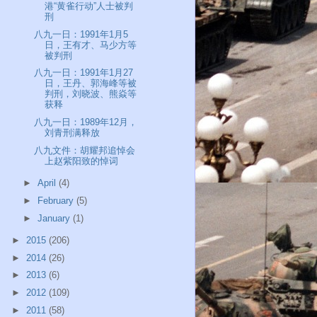
港“黄雀行动”人士被判
刑
八九一日：1991年1月5
日，王有才、马少方等
被判刑
八九一日：1991年1月27
日，王丹、郭海峰等被
判刑，刘晓波、熊焱等
获释
八九一日：1989年12月，
刘青刑满释放
八九文件：胡耀邦追悼会
上赵紫阳致的悼词
►
April
(4)
►
February
(5)
►
January
(1)
►
2015
(206)
►
2014
(26)
►
2013
(6)
►
2012
(109)
►
2011
(58)