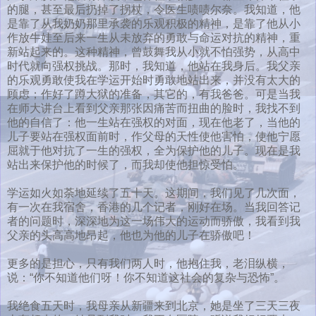
的腿，甚至最后扔掉了拐杖，令医生啧啧尔奈。我知道，他
是靠了从我奶奶那里承袭的乐观积极的精神，是靠了他从小
作放牛娃至后来一生从未放弃的勇敢与命运对抗的精神，重
新站起来的。这种精神，曾鼓舞我从小就不怕强势，从高中
时代就向强权挑战。那时，我知道，他站在我身后。我父亲
的乐观勇敢使我在学运开始时勇敢地站出来，并没有太大的
顾虑；作好了蹲大狱的准备，其它的，有我爸爸。可是当我
在师大讲台上看到父亲那张因痛苦而扭曲的脸时，我找不到
他的自信了：他一生站在强权的对面，现在他老了，当他的
儿子要站在强权面前时，作父母的天性使他害怕，使他宁愿
屈就于他对抗了一生的强权，全为保护他的儿子。现在是我
站出来保护他的时候了，而我却使他担惊受怕。
学运如火如荼地延续了五十天。这期间，我们见了几次面，
有一次在我宿舍，香港的几个记者，刚好在场。当我回答记
者的问题时，深深地为这一场伟大的运动而骄傲，我看到我
父亲的头高高地昂起，他也为他的儿子在骄傲吧！
更多的是担心，只有我们两人时，他抱住我，老泪纵横，
说：“你不知道他们呀！你不知道这社会的复杂与恐怖”。
我绝食五天时，我母亲从新疆来到北京，她是坐了三天三夜