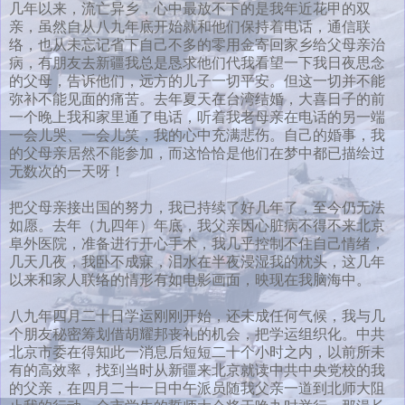
几年以来，流亡异乡，心中最放不下的是我年近花甲的双
亲，虽然自从八九年底开始就和他们保持着电话，通信联
络，也从未忘记省下自己不多的零用金寄回家乡给父母亲治
病，有朋友去新疆我总是恳求他们代我看望一下我日夜思念
的父母，告诉他们，远方的儿子一切平安。但这一切并不能
弥补不能见面的痛苦。去年夏天在台湾结婚，大喜日子的前
一个晚上我和家里通了电话，听着我老母亲在电话的另一端
一会儿哭、一会儿笑，我的心中充满悲伤。自己的婚事，我
的父母亲居然不能参加，而这恰恰是他们在梦中都已描绘过
无数次的一天呀！
把父母亲接出国的努力，我已持续了好几年了，至今仍无法
如愿。去年（九四年）年底，我父亲因心脏病不得不来北京
阜外医院，准备进行开心手术，我几乎控制不住自己情绪，
几天几夜，我卧不成寐，泪水在半夜浸湿我的枕头，这几年
以来和家人联络的情形有如电影画面，映现在我脑海中。
八九年四月二十日学运刚刚开始，还未成任何气候，我与几
个朋友秘密筹划借胡耀邦丧礼的机会，把学运组织化。中共
北京市委在得知此一消息后短短二十个小时之内，以前所未
有的高效率，找到当时从新疆来北京就读中共中央党校的我
的父亲，在四月二十一日中午派员随我父亲一道到北师大阻