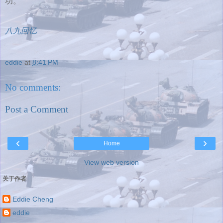
功。”
八九回忆
eddie
at
8:41 PM
No comments:
Post a Comment
‹
›
Home
View web version
关于作者
Eddie Cheng
eddie