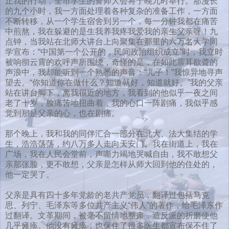
止我的行动，全市学生的誓师大会将于晚九时举行。那漫长
的九个小时，我一方面处理着各种复杂的准备工作，一方面
不断转移，从一个学生宿舍到另一个，每一分钟我都在痛苦
中煎熬，我在躲避的是生我养我疼我爱我的亲生父亲呀！九
点钟，当我站在北师大讲台上向聚集在那里的六万名大学同
学宣布：“中国第一个公开的，民间政治组织成立”时，我立时
被响彻云霄的欢呼声所围绕，奇怪的是，在如此震耳欲聋的
声浪中，我却能听到一个熟悉的声音：“儿子！”我惊异地寻声
望去。“你知道你在做什么？知道就好，知道就好。”我的父亲
站在讲台脚下，离我很近的地方，我看到的他似乎一夜之间
老了十岁，脸痛苦地扭曲着，我的心口一阵剧痛，我似乎感
觉到那是父亲的心，也在剧痛。
那个晚上，我和我的同伴汇合一部分在北大、法大集结的学
生，浩浩荡荡，约八万多人走向天安门。我在街道上，我在
广场，我在人民会堂前，声嘶力竭地哭喊自由，我不敢想父
亲那张脸，更不敢想，父亲是怎样从师大回到他的住处的，
他一定哭了。
父亲是具有四十多年党龄的老共产党员，翻译过包括马克
思、列宁、毛泽东等多位共产主义“伟人”的著作，给毛泽东作
过翻译。文革期间，被毫不留情地整肃，造反派的折磨使他
几乎瘫痪。他没有瘫痪，也保住了很多医生都宣布保不住了