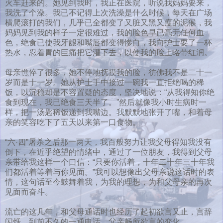
火车赶来的。她见到我时，我正在医院，听说我妈妈要来，
我洗了个澡。我已不记得上次洗澡是什么时候，每天在广场
横爬滚打的我们，几乎已全都变了又脏又黑又瘦的泥猴，我
妈妈见到我的样子一定很难过，我的脸色早已毫无任何血
色，绝食已使我牙龈和嘴唇都变得惨白，我向护士要了一杯
热水，忍着胃的巨痛把它灌下去，以使我的脸上略带红润。
母亲憔悴了很多，她不停地抚摸我的脸，彷佛我不是二十一
岁而是十一岁。她从护士手中接过一碗我一直拒绝喝的稀
饭，以沉稳却是不容置疑的态度，坚决地说：“从我得知你绝
食到现在，我已绝食三天半了。”然后就像我小时生病时一
样，把一汤匙稀饭递到我嘴边。我默默地张开了嘴，和着母
亲的笑容吃下了五天以来第一口食物。
“六·四”屠杀之后那一两天，我百般努力让我父母得知我没有
倒下，在近乎绝望的情绪中，通过了一位朋友，我得到父母
亲带给我这样一个口信：“只要你活着，十年二十年三十年我
们都活着等着与你见面。”我可以想像出父母亲说这话时的表
情，这句话至今鼓舞着我，为我的理想，为和父母亲的再次
见面而奋斗。
流亡的这几年，和父母通话时也经历了起初欲言又止，言辞
闪烁，到前不久的一通电话，父亲畅所欲言的变化。