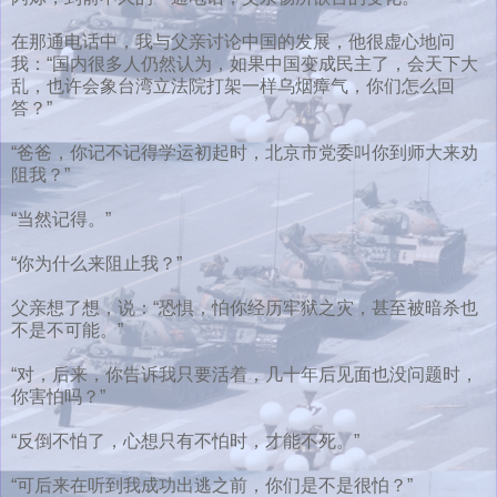
在那通电话中，我与父亲讨论中国的发展，他很虚心地问
我：“国内很多人仍然认为，如果中国变成民主了，会天下大
乱，也许会象台湾立法院打架一样乌烟瘴气，你们怎么回
答？”
“爸爸，你记不记得学运初起时，北京市党委叫你到师大来劝
阻我？”
“当然记得。”
“你为什么来阻止我？”
父亲想了想，说：“恐惧，怕你经历牢狱之灾，甚至被暗杀也
不是不可能。”
“对，后来，你告诉我只要活着，几十年后见面也没问题时，
你害怕吗？”
“反倒不怕了，心想只有不怕时，才能不死。”
“可后来在听到我成功出逃之前，你们是不是很怕？”