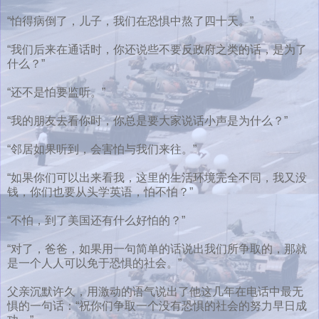
“怕得病倒了，儿子，我们在恐惧中熬了四十天。”
“我们后来在通话时，你还说些不要反政府之类的话，是为了
什么？”
“还不是怕要监听。”
“我的朋友去看你时，你总是要大家说话小声是为什么？”
“邻居如果听到，会害怕与我们来往。”
“如果你们可以出来看我，这里的生活环境完全不同，我又没
钱，你们也要从头学英语，怕不怕？”
“不怕，到了美国还有什么好怕的？”
“对了，爸爸，如果用一句简单的话说出我们所争取的，那就
是一个人人可以免于恐惧的社会。”
父亲沉默许久，用激动的语气说出了他这几年在电话中最无
惧的一句话：“祝你们争取一个没有恐惧的社会的努力早日成