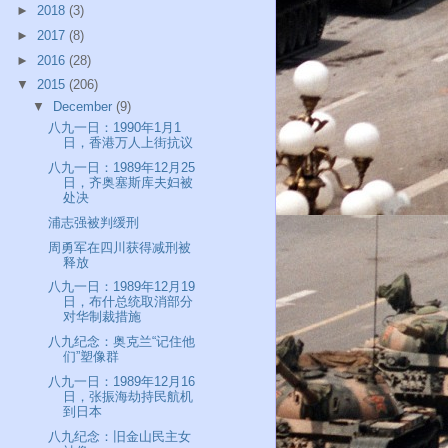
►
2018
(3)
►
2017
(8)
►
2016
(28)
▼
2015
(206)
▼
December
(9)
八九一日：1990年1月1
日，香港万人上街抗议
八九一日：1989年12月25
日，齐奥塞斯库夫妇被
处决
浦志强被判缓刑
周勇军在四川获得减刑被
释放
八九一日：1989年12月19
日，布什总统取消部分
对华制裁措施
八九纪念：奥克兰“记住他
们”塑像群
八九一日：1989年12月16
日，张振海劫持民航机
到日本
八九纪念：旧金山民主女