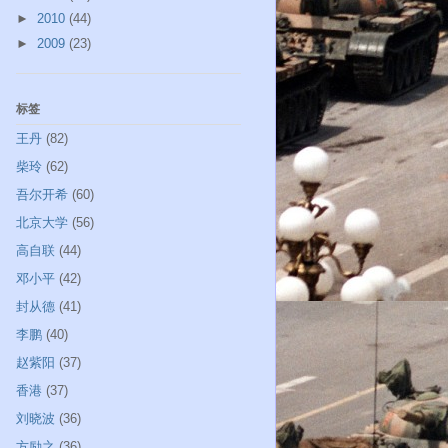
►
2010
(44)
►
2009
(23)
标签
王丹
(82)
柴玲
(62)
吾尔开希
(60)
北京大学
(56)
高自联
(44)
邓小平
(42)
封从德
(41)
李鹏
(40)
赵紫阳
(37)
香港
(37)
刘晓波
(36)
方励之
(36)