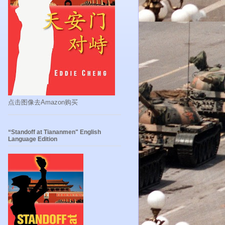
点击图像去Amazon购买
“Standoff at Tiananmen" English
Language Edition