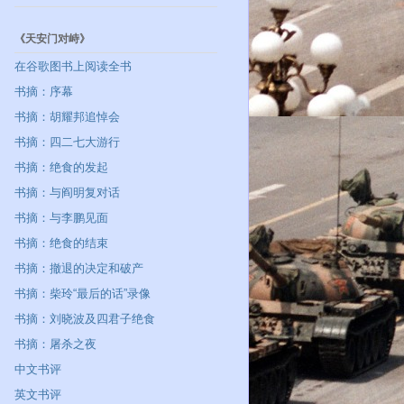
《天安门对峙》
在谷歌图书上阅读全书
书摘：序幕
书摘：胡耀邦追悼会
书摘：四二七大游行
书摘：绝食的发起
书摘：与阎明复对话
书摘：与李鹏见面
书摘：绝食的结束
书摘：撤退的决定和破产
书摘：柴玲“最后的话”录像
书摘：刘晓波及四君子绝食
书摘：屠杀之夜
中文书评
英文书评