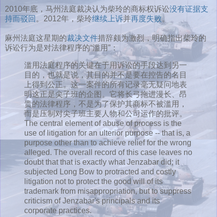
2010年底，马州法庭裁决认为柴玲的商标权诉讼
没有证据支
持而驳回
。2012年，柴玲
继续上诉
并
再度失败
。
麻州法庭这星期的
裁决文件
措辞颇为激烈，明确指出柴玲的
诉讼行为是对法律程序的“滥用”：
滥用法庭程序的关键在于用诉讼的手段达到另一
目的，也就是说，其目的并不是要在控告的名目
上得到公正。这一案件的所有记录毫无疑问地表
明这正是尖子班的企图。它将长弓拖进漫长、昂
贵的法律程序，不是为了保护其商标不被滥用，
而是压制对尖子班主要人物和公司运作的批评。
The central element of abuse of process is the
use of litigation for an ulterior purpose -- that is, a
purpose other than to achieve relief for the wrong
alleged. The overall record of this case leaves no
doubt that that is exactly what Jenzabar did; it
subjected Long Bow to protracted and costly
litigation not to protect the good will of its
trademark from misappropriation, but to suppress
criticism of Jenzabar's principals and its
corporate practices.