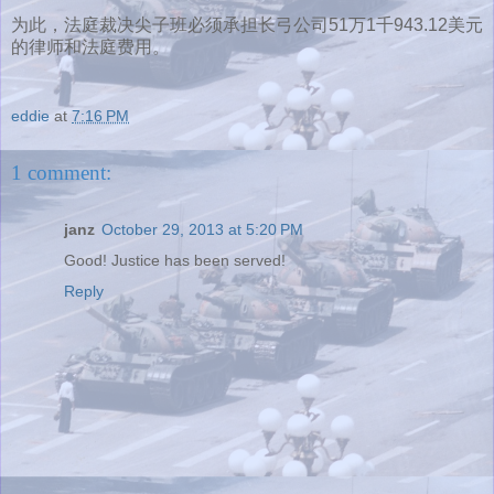
为此，法庭裁决尖子班必须承担长弓公司51万1千943.12美元
的律师和法庭费用。
eddie
at
7:16 PM
1 comment:
janz
October 29, 2013 at 5:20 PM
Good! Justice has been served!
Reply