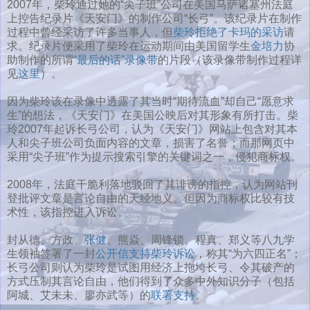
2007年，柴玲通过她的“尖子班”公司在美国马萨诸塞州法庭
上控告纪录片《天安门》的制作公司“长弓”。该纪录片在制作
过程中曾经采访了许多当事人，但
柴玲拒绝了卡玛的采访
请
求。纪录片便采用了柴玲在运动期间由美国留学生
金培力
协
助制作的所谓
“最后的话”录像带
的片段（该录像带制作过程详
见
这里
）。
因为柴玲该在录像中透露了其当时“期待流血”却自己“愿意求
生”的想法，《天安门》在美国公映后对其形象有所打击。柴
玲2007年起诉长弓公司，认为《天安门》网站上包含对其本
人和尖子班公司负面内容的文章，损害了名誉；而那网页中
采用“尖子班”作为提示搜索引擎的关键词之一，侵犯商标权。
2008年，法庭干脆利落地驳回了其诽谤的指控，认为网站刊
登批评文章是言论自由的天经地义。但因为商标权比较有技
术性，该指控进入诉讼。
封从德、方政、
张健
、熊焱、周锋锁、程真、郑义等八九学
生领袖签署了一封
公开信支持柴玲诉讼
，称其“为六四正名”；
长弓公司则认为柴玲是试图用经济上拖垮长弓、令其破产的
方式压制其言论自由，他们得到了众多中外知识分子（包括
阿城、艾未未、廖亦武等）的
联署支持
。