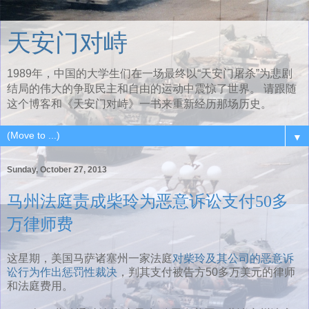
天安门对峙
1989年，中国的大学生们在一场最终以“天安门屠杀”为悲剧
结局的伟大的争取民主和自由的运动中震惊了世界。 请跟随
这个博客和《天安门对峙》一书来重新经历那场历史。
▼
Sunday, October 27, 2013
马州法庭责成柴玲为恶意诉讼支付50多
万律师费
这星期，美国马萨诸塞州一家法庭
对柴玲及其公司的恶意诉
讼行为作出惩罚性裁决
，判其支付被告方50多万美元的律师
和法庭费用。