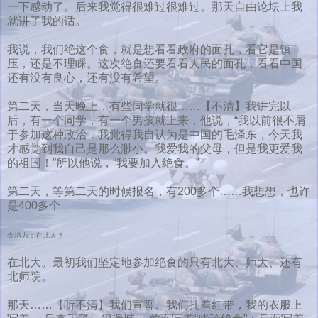
一下感动了。后来我觉得很难过很难过。那天自由论坛上我
就讲了我的话。
我说，我们绝这个食，就是想看看政府的面孔，看它是镇
压，还是不理睬。这次绝食还要看看人民的面孔，看看中国
还有没有良心，还有没有希望。
第二天，当天晚上，有些同学就很……【不清】我讲完以
后，有一个同学，有一个男孩就上来，他说，“我以前很不屑
于参加这种政治，我觉得我自认为是中国的毛泽东，今天我
才感觉到我自己是那么渺小。我爱我的父母，但是我更爱我
的祖国！”所以他说，“我要加入绝食。”
第二天，等第二天的时候报名，有200多个……我想想，也许
是400多个
金培力：在北大？
在北大。最初我们坚定地参加绝食的只有北大、师大、还有
北师院。
那天……【听不清】我们宣誓。我们扎着红带，我的衣服上