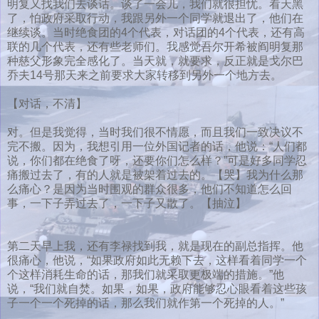
明复又找我们去谈话。谈了一会儿，我们就很担忧。看天黑
了，怕政府采取行动，我跟另外一个同学就退出了，他们在
继续谈。当时绝食团的4个代表，对话团的4个代表，还有高
联的几个代表，还有些老师们。我感觉吾尔开希被阎明复那
种慈父形象完全感化了。当天就，就要求，反正就是戈尔巴
乔夫14号那天来之前要求大家转移到另外一个地方去。
【对话，不清】
对。但是我觉得，当时我们很不情愿，而且我们一致决议不
完不搬。因为，我想引用一位外国记者的话，他说：“人们都
说，你们都在绝食了呀，还要你们怎么样？”可是好多同学忍
痛搬过去了，有的人就是被架着过去的。【哭】我为什么那
么痛心？是因为当时围观的群众很多，他们不知道怎么回
事，一下子弄过去了，一下子又散了。【抽泣】
第二天早上我，还有李禄找到我，就是现在的副总指挥。他
很痛心，他说，“如果政府如此无赖下去，这样看着同学一个
个这样消耗生命的话，那我们就采取更极端的措施。”他
说，“我们就自焚。如果，如果，政府能够忍心眼看着这些孩
子一个一个死掉的话，那么我们就作第一个死掉的人。”