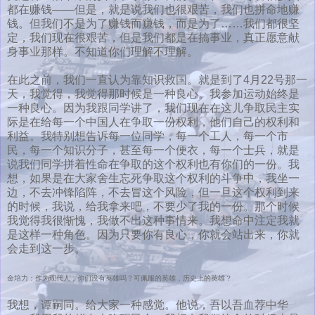
都在赚钱——但是，就是说我们也很艰苦，我们也拼命地赚
钱。但我们不是为了赚钱而赚钱，而是为了……我们都很坚
定，我们现在很艰苦，但是我们都是在搞事业，真正愿意献
身事业那样。不知道你们理解不理解。
在此之前，我们一直认为靠知识救国。就是到了4月22号那一
天，我觉得，我觉得那时候是一种良心。我参加运动始终是
一种良心。因为我跟同学讲了，我们现在在这儿争取民主实
际是在给每一个中国人在争取一份权利，他们自己的权利和
利益。我特别想告诉每一位同学，每一个工人，每一个市
民，每一个知识分子，甚至每一个便衣，每一个士兵，就是
说我们同学拼着性命在争取的这个权利也有你们的一份。我
想，如果是在大家舍生忘死争取这个权利的斗争中，我坐一
边，不去冲锋陷阵，不去冒这个风险，但一旦这个权利到来
的时候，我说，给我拿来吧，不要少了我的一份。那个时候
我觉得我很惭愧，我做不出这种事情来。我想命中注定我就
是这样一种角色。因为只要你有良心，你就会站出来，你就
会走到这一步。
金培力：作为现代人，你们没有英雄吗？可佩服的英雄，历史上的英雄？
我想，谭嗣同。给大家一种感觉。他说，吾以吾血荐中华