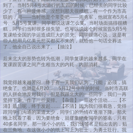
到了、当时5月4号大游行的五四的时候，已经去的同学比较
少了，有一种疲倦感。没想到那天很糟糕，有一个作为市高
联的，周——当时他是个常委吧——周勇军，他就宣布5月4
号、5月5号复课。同学都说这课怎么复。当时场面搞得很糟
糕，同学们当时很多很失望。也可以说这个时候宣告5月5号
复课给全国的学运造成巨大的损失。同学很痛心说，这是有
些人想用几亿美元想买都买不来的，就给他一句话全葬送
了，他全自己说出来了。【抽泣】
后来北大的形势也转为低潮，同学复课的越来越多，同学在
复课跟罢课之间产生相当大的内耗，内部消耗。
我觉得越来越苦闷。终于有一天我们认为，只能，必须，搞
绝食了。也就是4月20……5月12号中午的时候。当时市高联
的人拼命地反对我们，但是我跟北大的一些同学，我们一再
坚持下来。作了一些安排。【杂音】一旦这个活动……【不
清】最后呢，终于发起……【不清】因为我们很着急，觉得
跟同学们沟通的渠道太少，同学们的热情在逐渐下降。那天
晚上我看了看，因为要绝食，就征集绝食同学的签名，只有
40多名同学。那一张小小的纸，我们这签名是贴出去的，贴
在三角地。在这张小小的纸上写上为壮士，为勇士壮行。我