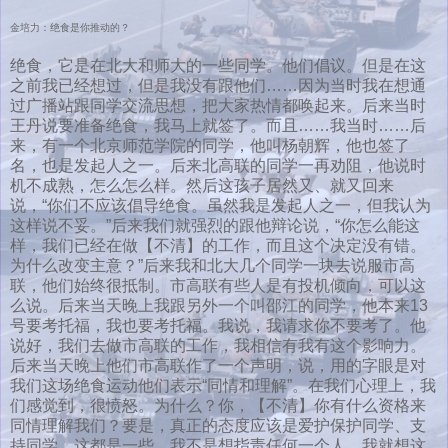
金培力：绝食是你推动的？
绝食，它是在北大和师大的一些同学。他们倡议。但是在这
之前我已经想过，但是我没有跟他们……因为当时我在想通
过广播站跟同学交流思想，把大家热情都唤起来。后来当时
王丹说要准备绝食，我马上就签了。而且……我当时……后
来，有一个北京师范学院的同学，他叫杨朝辉，他也签了
名，也是发起人之一。后来北高联的同学一再劝阻，他说时
机不成熟，怎么怎么样。然后这孩子居然又、就又回来
说，“你们不应该倡导绝食。虽然我是发起人之一，但我认为
这样说不妥。”后来我们就强烈的跟他辩论说，“你怎么能这
样，我们已经在做【不清】的工作，而且这个决定没有错。
为什么改变主意？”后来我和北大几个同学一块去说服市高
联，他们始终很抵制。市高联有些人是有投机倾向，可以这
么说。后来当天晚上我跟另外一个叫邵江的同学，他本来13
号要考托福，我也要考托福。我说，我请求你不要考了。他
说好，我们去做市高联的工作，我相信有我有这个影响力。
后来当天晚上他们市高联作了一个声明，说，用的字眼是对
我们这场绝食运动他们表示“同情和理解”。在我们心理上，我
们感觉到，很愤怒。为什么？你，【不清】你有什么资格来
同情理解我们？要是，真正的态度应该是爱护保护同学、支
持同学。这都是一些。我不是想指责任何一个人，我就想这