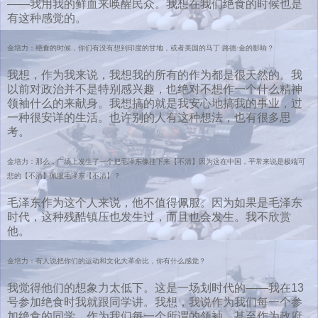
——我用我的鲜血来唤醒民众。我想在我们绝食的时候也是
有这种感觉的。
金培力：绝食的时候，你们有没有想到印度的甘地，或者美国的马丁·路德·金的影响？
我想，作为我来说，我想我的所有的作为都是很天然的。我
以前对政治并不是特别感兴趣，也绝对不想作一个什么精神
领袖什么的来献身。我想搞的就是我安心地搞我的事业，过
一种很安详的生活。也许别的人有这种想法，也有很多思
考。
金培力：那么，广场上发生了一个把毛泽东像挂下来【不清】因为这在中国，平常来说是极端可
悲的【不清】佩服毛泽东【不清】？
毛泽东作为这个人来说，他不值得佩服。因为如果是毛泽东
时代，这种残酷镇压也发生过，而且也会发生。我不欣赏
他。
金培力：有人说把你们的运动和文化大革命比，你有什么感觉？
我觉得他们的想象力太低下。这是一场划时代的——我在13
号参加绝食时我就跟同学讲。我想，我说作为我们每一个参
加绝食的同学，作为我们每一个所谓的领袖，甚至作为政府