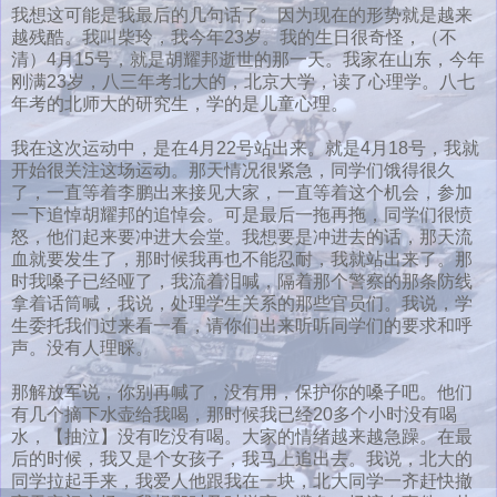
我想这可能是我最后的几句话了。因为现在的形势就是越来
越残酷。我叫柴玲，我今年23岁。我的生日很奇怪，（不
清）4月15号，就是胡耀邦逝世的那一天。我家在山东，今年
刚满23岁，八三年考北大的，北京大学，读了心理学。八七
年考的北师大的研究生，学的是儿童心理。
我在这次运动中，是在4月22号站出来。就是4月18号，我就
开始很关注这场运动。那天情况很紧急，同学们饿得很久
了，一直等着李鹏出来接见大家，一直等着这个机会，参加
一下追悼胡耀邦的追悼会。可是最后一拖再拖，同学们很愤
怒，他们起来要冲进大会堂。我想要是冲进去的话，那天流
血就要发生了，那时候我再也不能忍耐，我就站出来了。那
时我嗓子已经哑了，我流着泪喊，隔着那个警察的那条防线
拿着话筒喊，我说，处理学生关系的那些官员们。我说，学
生委托我们过来看一看，请你们出来听听同学们的要求和呼
声。没有人理睬。
那解放军说，你别再喊了，没有用，保护你的嗓子吧。他们
有几个摘下水壶给我喝，那时候我已经20多个小时没有喝
水，【抽泣】没有吃没有喝。大家的情绪越来越急躁。在最
后的时候，我又是个女孩子，我马上追出去。我说，北大的
同学拉起手来，我爱人他跟我在一块，北大同学一齐赶快撤