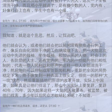
清除精神污染历次运动中没有被打下去的人，这次一下全被
清洗干净。而且邓小平就说了，是有极少数的人，党内有，
好像社会上也有，学生中也有一小撮。
金培力：那么【不清】，因为邓小平他们说，学生这些事为什么能发生，因为他们没有做他们的
工作，没有加以反对资产阶级自由化。
我知道，就是这个意思。然后，让我说吧。
他们就会认为，或者他们就会把以前的没有彻底进行的工
作，像反自由化清除干净的工作继续做下去。把一大批这次
运动中先进的领袖、学生领袖、和知识界的人物、社会上的
人、各阶层的人士、还有党内的、军内的一些能与他们相抵
制的，代表一些人民利益和呼声的这样一些人全部清洗干
净，然后他们可以控制或军管新闻机构，重新把全国的局势
稳定下来，终于恢复到一种表面上很安定、很统一的那种“大
一统”状态，然后重新搞他们所谓的改革开放。实际上中国
要、如果真是让他们得逞了，那么中国实际上要复辟、复辟
40年，70年。因为如果这样一大批的人被屠杀、被监禁、被
他们残害，多少年以后民众才敢站起来呢？不知道。
金培力：他们就是用谋杀、谋杀，还是从【不清】？