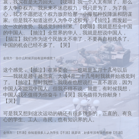
哀，我实在是无力回天。【哽咽】我一个人太有限了。那么
多人争夺权力。我从来不迷恋权力，我只是为了，为了良
心，我才不愿把这个权力放弃给那一小撮那种投降派和阴谋
家。但是我不知道这些人为争夺这权力，【抽泣】而发起一
次一次的攻势。我感觉到特别累。【哽咽】我就是想全中国
的中国人、【抽泣】全世界的华人，我就是想说中国人，
【抽泣】我们作为这个民族太不幸了，不要再自相残杀了。
中国的机会已经不多了。【哭】
金培力：你什么时候开始有这种感觉？
这个感觉，【抽泣】在筹委会——也就是五月十几号以后
——我就是越干越悲哀。大该4月二十几号时我就开始感觉到
了。【抽泣】那时我想，我现在也想说但一直不愿说，因为
中国人不能骂中国人。但我不得不说，就是，有时候我想，
中国人我不值得为你奋斗！【哭】我不值得为你献身！
【哭】
可是我又想到这次运动的确还有很多很多的，正直的、有良
心的学生、工人、市民，也有知识界的人。
金培力：【不清】你知道很多人认为学生【不清】就是说，好多年没有这个精神【不清】