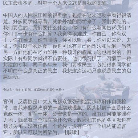
民主最根本的，对每一个人来说就是自我的觉醒。
中国人的人性被压抑的很卑微，包括在这次运动中看得很清
楚。好多同学就等着。就象外地的同学来了，我们要吃的，
我们要住的，我们要什么什么，你们有什么新闻告诉我们？
你们下一步有什么打算？我觉得很难过。你自己，你有双
手，你有喉咙，你有眼睛，你可以听、看，你可以去说、去
做，你可以丰衣足食，你也可以有自己的想法和见解。当然
另一方面他们在尽力维持一种领导的权威，这也是对的，但
实际上有些同学就很不负责任。他们很习惯于、习惯于一种
封建的专制，两千多年来，我们要求民主，包括很多同学都
不明白什么是真正的民主。我想这次运动只能说是民主的启
蒙运动。
金培力：你们对官倒、反腐败的问题怎么看？
官倒、反腐败是广大人民群众很强烈地要求政府作自我检
讨，自我来监督政府的一些腐败现象。因为以前一直是什么
党政一体、党军一体，公安也是一体的。没有任何能够强有
力地，就是有一个独立的什么党，政府和其他的各党派也有
领导关系，没有任何一个途径，没有任何一个机构能监督
它，所以它可以为所欲为。【咳嗽】