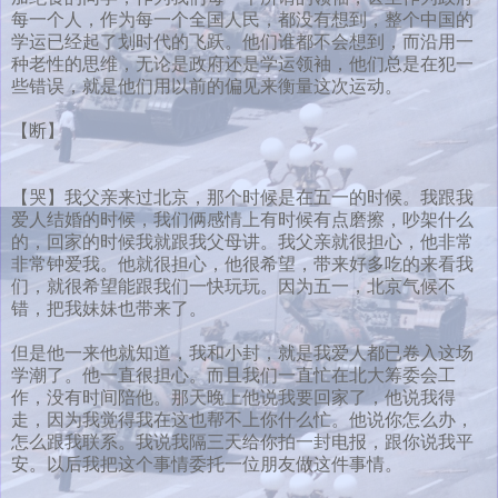
每一个人，作为每一个全国人民，都没有想到，整个中国的
学运已经起了划时代的飞跃。他们谁都不会想到，而沿用一
种老性的思维，无论是政府还是学运领袖，他们总是在犯一
些错误，就是他们用以前的偏见来衡量这次运动。
【断】
【哭】我父亲来过北京，那个时候是在五一的时候。我跟我
爱人结婚的时候，我们俩感情上有时候有点磨擦，吵架什么
的，回家的时候我就跟我父母讲。我父亲就很担心，他非常
非常钟爱我。他就很担心，他很希望，带来好多吃的来看我
们，就很希望能跟我们一快玩玩。因为五一，北京气候不
错，把我妹妹也带来了。
但是他一来他就知道，我和小封，就是我爱人都已卷入这场
学潮了。他一直很担心。而且我们一直忙在北大筹委会工
作，没有时间陪他。那天晚上他说我要回家了，他说我得
走，因为我觉得我在这也帮不上你什么忙。他说你怎么办，
怎么跟我联系。我说我隔三天给你拍一封电报，跟你说我平
安。以后我把这个事情委托一位朋友做这件事情。