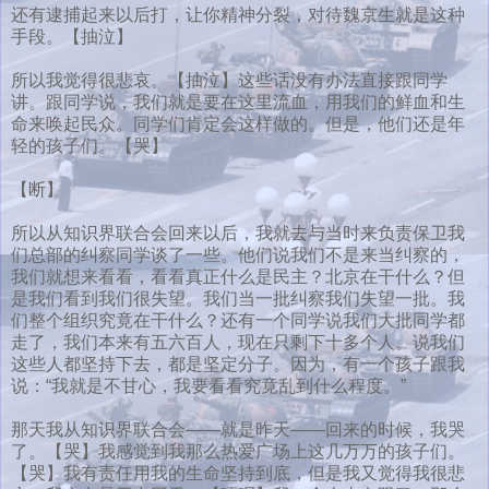
还有逮捕起来以后打，让你精神分裂，对待魏京生就是这种
手段。【抽泣】
所以我觉得很悲哀。【抽泣】这些话没有办法直接跟同学
讲。跟同学说，我们就是要在这里流血，用我们的鲜血和生
命来唤起民众。同学们肯定会这样做的。但是，他们还是年
轻的孩子们。【哭】
【断】
所以从知识界联合会回来以后，我就去与当时来负责保卫我
们总部的纠察同学谈了一些。他们说我们不是来当纠察的，
我们就想来看看，看看真正什么是民主？北京在干什么？但
是我们看到我们很失望。我们当一批纠察我们失望一批。我
们整个组织究竟在干什么？还有一个同学说我们大批同学都
走了，我们本来有五六百人，现在只剩下十多个人。说我们
这些人都坚持下去，都是坚定分子。因为，有一个孩子跟我
说：“我就是不甘心，我要看看究竟乱到什么程度。”
那天我从知识界联合会——就是昨天——回来的时候，我哭
了。【哭】我感觉到我那么热爱广场上这几万万的孩子们。
【哭】我有责任用我的生命坚持到底，但是我又觉得我很悲