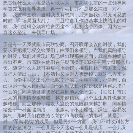
想责怪什么人，但是我可以认为，市高联以前的一些领导同
学首先没有领导素质。再一个动机并不是那么纯洁。对不
起，我这样直说。当时我没有想到，后来当我们忍无可忍的
时候，广场局面太乱了，而且绝食工作也基本上快结束的时
候，我们觉得必须靠绝食团这个，起初这个团体。因为它一
直这么坚定，来领导广场。
于是有一天我就跟市高联协商。召开联席会议的时候，我们
要求要把领导权交给我们，由我们来领导。当我们真的领导
的时候，我们才发现广场已经出现那种局面，就是各种组织
层出不穷。市高联在他们在任期间换了182任主席，就那么几
天。随便什么人就可召集一个会议，接着拉起一帮人来，然
后把人清出去……【不清】又被别人否定掉，就这么弄来弄
去。而学生中又出现什么呢？小的，学阀割据，小学阀，自
己拉起一帮人作纠察，而他纠察队长可以说我是纠察总指挥
什么的。同学的健康状况在急剧地恶化下去，【抽泣】市民
工人的募捐情况很糟糕，越来越糟糕。那个卫生条件也越来
越糟糕。而且那种，爆发大瘟疫的危险越来越加剧。同学情
绪处于一种面临崩溃——很激动，不太理性，躁狂，容易发
脾气。那时我们在收拾以前的市高联留下的那种，就是那
种，“军阀混战”的残局。但是另外一方面，我们不时收到各方
面的告急消息。一会儿是今天这边一会儿是镇压，一会儿又