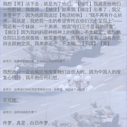
我想【哭】活下去，就是为了他们。【抽泣】我愿意给他们
一些慰籍。我觉得，【抽泣】如果我【抽泣】出事了，我父
亲受不了，因为他跟我说过【电话铃响】：“我不再有什么祈
求。我就是，我把我一生的希望寄托在你们三个宝贝上”——
我还有一个妹妹、一个弟弟。他说“你们三个是我的骄傲”。
【抽泣】因为我妈妈那种精神上的疾病，不太稳定，也怕她
住院以后也很孤独，她需要理解。而我在外读书，没有办法
回去跟她交流。我弟弟还小，不太能。【不清】【哭】
金培力：如果你是政府呢，你如何处理这些问题？
我想政府一定会疯狂地报复我们这些人的。因为中国人的报
复心很强，我不抱任何幻想。
金培力：如果他们的处理是理想的方法，你希望，他们会不会对话？
不可能。
金培力：这样说就是作梦？
作梦。真是，白日作梦。