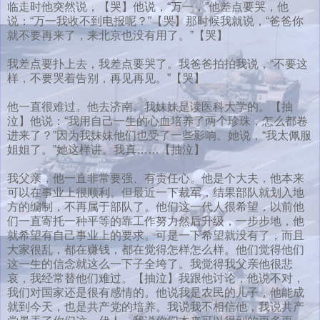
临走时他突然说，【哭】他说，“万一，”他差点要哭，他
说：“万一我收不到电报呢？”【哭】那时候我就说，“爸爸你
就不要再来了，来北京也没有用了。”【哭】
我差点要扑上去，我差点要哭了。我爸爸拍拍我说，“不要这
样，不要哭着告别，再见再见。”【哭】
他一直很难过。他去济南。我妹妹是读医科大学的。【抽
泣】他说：“我用自己一生的心血培养了两个珍珠，怎么都卷
进来了？”因为我妹妹他们也受了一些影响。她说，“我太佩服
姐姐了。”她这样讲。我真……【抽泣】
我父亲，他一直非常要强、有责任心。他是个大夫，他本来
可以在事业上很顺利。但最近一下裁军，结果部队就划入地
方的编制，不再属于部队了。他们这一代人很希望，以前他
们一直寄托一种平等的靠工作努力然后升级，一步步地，他
就希望有自己事业上的要求。可是一下希望就没有了，而且
大家很乱，都在赚钱，都在觉得怎样怎么样。他们觉得他们
这一生的信念就这么一下子全垮了。我觉得我父亲他很悲
哀，我经常替他们难过。【抽泣】我跟他讨论，他说不对，
我们对国家还是很有感情的。他说我是农民的儿子，他能成
就到今天，也是共产党的培养。我说我不相信他，我说共产