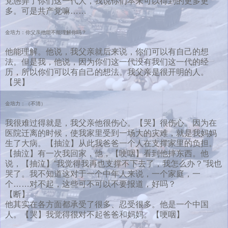
党愚弄了你们这一代人，我说你们本来可以得到的更多更
多。可是共产党嘛……
金培力：你父亲他能不能理解你吗？
他能理解。他说，我父亲就后来说，你们可以有自己的想
法。但是我，他说，因为你们这一代没有我们这一代的经
历，所以你们可以有自己的想法。我父亲是很开明的人。
【哭】
金培力：（不清）
我很难过得就是，我父亲他很伤心。【哭】很伤心。因为在
医院迁离的时候，使我家里受到一场大的灾难，就是我妈妈
生了大病。【抽泣】从此我爸爸一个人在支撑家里的负担。
【抽泣】有一次我回家，他，【哽咽】看到他摔东西。他
说，【抽泣】“我觉得我再也支撑不下去了，我怎么办？”我也
哭了。我不知道这对于一个中年人来说，一个家庭，一
个……对不起，这些可不可以不要报道，好吗？
【断】
他其实在各方面都承受了很多、忍受很多。他是一个中国
人。【哭】我觉得很对不起爸爸和妈妈。【哽咽】