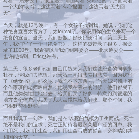
写着----后来丢了，很遗憾----前面写着“柴玲绝食”；后面写着
一个大的“哀”字，这边写着“有心报国”，这边写着“无力回
天”。
当天，就是12号晚上，有一个女孩子找到我。她说，你们这
种绝食宣言太官方了，太formal了。你该用你的生命来写一个
绝食的宣言。当天，我们酝酿了好长好长时间。第二天上
午，我们写了一个《绝食书》。这样的磁带录了很多，据说
录了1000盘。我希望以后我们到筹委会——北大筹委会——
也许能搞到。Eric也许有。
第二天，很多老师他们自己用钱来为我们这些绝食的同学来
壮行，请我们去吃饭。那天我一直很悲哀很悲哀，因为我写
了《绝食书》。那么呢，我吃不下东西去。当天12号晚上有
个作家班的老师叫白梦，他说我在演讲的时候，他们都哭了.
而且他匆匆忙忙地出去，给我们买了好多，特意跑到很远的
地方去个体户那儿买了几大盘馄饨给我们吃。那个时候，我
们很默契很默契。
而且我说了一句话，我们是在“以死的气概为了生而战。死亡
绝不是我们的追求，死亡正期待着最永久最广泛的回声。我
们用死，我们用生命，我们用生命写成的誓言，必将晴朗共
和国的天空。”