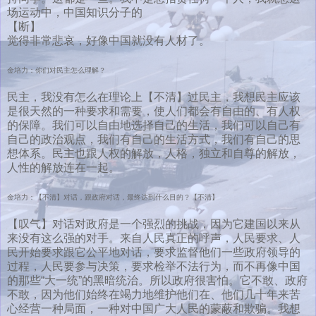
场运动中，中国知识分子的
【断】
觉得非常悲哀，好像中国就没有人材了。
金培力：你们对民主怎么理解？
民主，我没有怎么在理论上【不清】过民主，我想民主应该
是很天然的一种要求和需要，使人们都会有自由的、有人权
的保障。我们可以自由地选择自己的生活，我们可以自己有
自己的政治观点，我们有自己的生活方式，我们有自己的思
想体系。民主也跟人权的解放，人格，独立和自尊的解放，
人性的解放连在一起。
金培力：【不清】对话，跟政府对话，最终达到什么目的？【不清】
【叹气】对话对政府是一个强烈的挑战，因为它建国以来从
来没有这么强的对手。来自人民真正的呼声，人民要求、人
民开始要求跟它公平地对话，要求监督他们一些政府领导的
过程，人民要参与决策，要求检举不法行为，而不再像中国
的那些“大一统”的黑暗统治。所以政府很害怕。它不敢、政府
不敢，因为他们始终在竭力地维护他们在、他们几十年来苦
心经营一种局面，一种对中国广大人民的蒙蔽和欺骗。我想