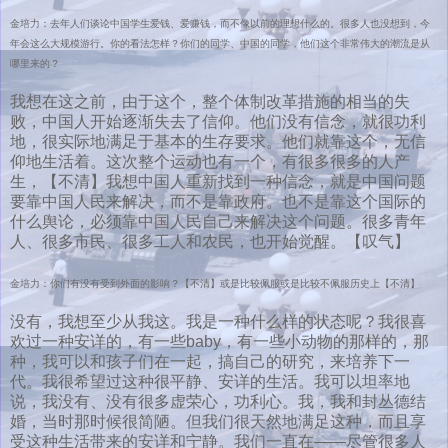
金培力：去年人们谈论中国学生爱钱、爱赚钱，而不像以前的理想什么的。很多人也没想到，今
年会这么大规模游行。你的看法怎样？你们的同学、中国的同学，他们这个非常伟大的潮流是从
哪里来的？
我想在这之前，由于这个，整个体制改革措施的相当的失
败，中国人开始逐渐失去了信仰。他们没有信念，就很功利
地，很实际地满足于基本的生存要求。他们就靠这个，无信
仰地生活着。这次整个运动也有一个，有很多很多的人产
生，【不清】我想中国人重新找到一种信念，就是中国问题
要靠中国人民来解决，而不是靠政府。也不是靠这个国际的
什么舆论，必须靠中国人民自己来解决这个问题。很多青年
人、很多市民、很多工人和农民，也开始觉醒。【叹气】
金培力：你们有没有受到外面的影响？【不清】或是比较佩服或是比较不佩服历史上【不清】
没有，我想至少从我这。我是一种什么样的状态呢？我很喜
欢过一种安详的，有一些baby，有一些小动物的那样的，那
种，我可以和孩子们在一起，搞自己的研究，来培养下一
代。我很希望过这种很平静、安详的生活。我可以坦率地
说，我没有、没有很多虚荣心，功利心。我，我和封丛德结
婚，当时那时候很简陋。但我们很天然地满足这种，而且享
受这种生活带来的安详和宁静。我们一直在——尽管很多人