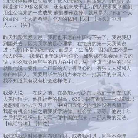
们的身体健康已经造成了很大的摧残，而这些人【抽泣】要
葬送这1000多名同学，还有后来成千上万的人民和同学他们
用生命换来的一些成果.他们要葬送掉，就只是为了他们个人
的目的、个人的希望、个人的私利【哭】【摇头】中国
人……【哭】
昨天我跟我爱人说，我再也不愿在中国待下去了。我说我想
到国外去，因为我学的是心理学。在绝食的第一天我就说
过：“我们不是为死而战，而是为了生而战。因为民主不是一
代人的事。”我现在更坚定这种信心，如果我有机会活下去的
话，那么我会用毕生的精力在中国，从一个孩子降生的时候
就跟他说，要作一个正直的人，有良心的、有独立人权和人
格的中国人。我要用毕生的精力来培养一批真正的中国人，
我不知道我有没有机会这样做了。
我爱人说——在这之前、在参加运动之前，我们一直在联系
去美国留学。他托福考的很高，630，很有希望——他说我只
是想到国外去学习几年，中国四五年之内也许没有希望了。
我想有机会出去之后我就学法律、社会学，等等。他说十年
之后我要组织一批人写一部中国的宪法，一部人民的宪法。
【电话铃响】【抽泣】
我知道我这时候要宣布我辞职，或者我引退，同学不会理