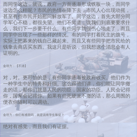
而同学这边，就说，政府一方面逐渐形成铁板一块，而同学
这边怎么样呢？市民的热情在降下去，市民人心出现动摇，
甚至有些市民开始慰问解放军了。同学这边，首先大部分同
学军心不稳，都很失望。他们不知道，说我们到底要要求什
么，我们下一步要干什么。有些同学就很伤心地走了，而且
同学中出现了一些那样的情况。有的同学打着民主的旗号，
实际上把募来的钱自己藏起来。而且又有些同学把市民给的
钱拿去商店买东西。我这只是听说，但我想这个消息会有人
证明的。
金培力：【不清】
对，对。更可怕的是，有些同学逐渐被政府收买。他们作为
一种学生中的特务和奸细。这么跟他们讲，你们能让同学撤
走的话，那你们就是人民的功臣，国家的功臣。人民会记得
你，国家会记得你。如果有些死硬派不撤的话，那么周围的
便衣你随时可以调动。
金培力：你们有感觉吗，就是说有学生叛徒？
绝对有感觉，而且我们有证据。