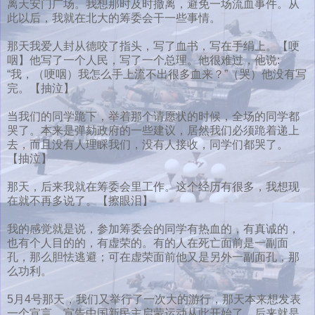
离天安门广场。我想那时及时撤离，避免一场流血事件。从
此以后，我就在北大的筹委会干一些事情。
那天我爱人封从德咬了指头，写了血书，写在手绢上。【哽
咽】他写了一个人民，写了一个总理。他很难过，他说:
“我，（哽咽）我怎么手上流不出很多血来？”（哭）他没有写
完。【抽泣】
当我们的同学跪下，举着那个请愿状的时候，全场的同学都
哭了。本来是弹劾政府的一些建议，居然我们必须跪着递上
去，而且没有人理睬我们，没有人接收，同学们都哭了。
【抽泣】
那天，后来我就在筹委会里工作。这个经历有很多，我想现
在就不再多说了。【擦眼泪】
我的感觉就是说，参加筹委会的同学有热血的，有真诚的，
也有个人目的的，有虚荣的。有的人在死亡面前是一副面
孔，那么胆怯逃避；可在虚荣面前他又是另外一副面孔，那
么功利。
5月4号那天，我们又举行了一次大的游行，那天本来想发表
一个宣言，宣告中国新民主启蒙运动从此开始了。后来就是