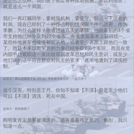
是怎么怎么样。我们疲于制定各种应急措施。所以到现在，
就是这么一个局面。
我们一再叮嘱同学，要精简机构，要坚守。我说一下现在的
时局。现在已经到了一种什么样的情况呢？作为政府，作为
李鹏，为什么这样？他通过这几天的事情，他由最初的4个省
市支持他已经争取到27个省市，在党里面基本上获得统一。
某些外地将军也慢慢都屈从他，或者至少表面上跟他们一致
了。而且本来以前军方的力量已经争取到6个军区。而且在党
内部中赵紫阳这一派比较容易改革思想和民主意识，或至少
他们讲的话中符合群众对民主的要求，逐渐地遭到了清洗控
制。
金培力：那么赵紫阳下去【不清】学生有没有合作，一起工作？
这个没有。特别是王丹。你知不知道【不清】但是至少他们
可以【不清】清洗，死在中国。
金培力：阎明复呢？
阎明复肯定是要被清洗的。还有秦基伟之类的。鲍彤，我只
知道一点。