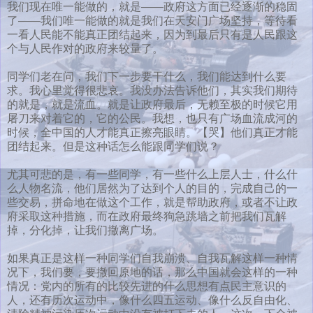
我们现在唯一能做的，就是——政府这方面已经逐渐的稳固
了——我们唯一能做的就是我们在天安门广场坚持，等待看
一看人民能不能真正团结起来，因为到最后只有是人民跟这
个与人民作对的政府来较量了。
同学们老在问，我们下一步要干什么，我们能达到什么要
求。我心里觉得很悲哀。我没办法告诉他们，其实我们期待
的就是，就是流血。就是让政府最后，无赖至极的时候它用
屠刀来对着它的，它的公民。我想，也只有广场血流成河的
时候，全中国的人才能真正擦亮眼睛。【哭】他们真正才能
团结起来。但是这种话怎么能跟同学们说？
尤其可悲的是，有一些同学，有一些什么上层人士，什么什
么人物名流，他们居然为了达到个人的目的，完成自己的一
些交易，拼命地在做这个工作，就是帮助政府，或者不让政
府采取这种措施，而在政府最终狗急跳墙之前把我们瓦解
掉，分化掉，让我们撤离广场。
如果真正是这样一种同学们自我崩溃、自我瓦解这样一种情
况下，我们要，要撤回原地的话，那么中国就会这样的一种
情况：党内的所有的比较先进的什么思想有点民主意识的
人，还有历次运动中，像什么四五运动、像什么反自由化、