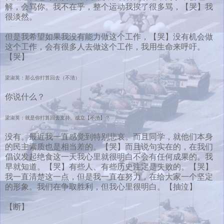
解，会骂你。我不在乎，整个运动我挨了很多骂，【哭】我
很淡然。
但是我希望如果我没有能力做这个工作，【哭】没有机会做
这个工作，会有很多人去做这个工作，我用生命来呼吁。
【哭】
梁淑英：那么你打算回去（不清）
你说什么？
梁淑英：就是你打算回去支持、成立【不清】？
没有。最近我一直感觉到特别悲哀。而且同学，就他们本身
的民主素质也是相当差的。【哭】而且说句实在的，在我们
倡议发起绝食这一天我心里就很明白不会有任何成果的。我
早就知道。【哭】有些人、有些历史注定是失败的。【哭】
我一直清楚这一点，但是我一直在努力，在给大家一个坚定
的形象。我们在争取胜利，但我心里很明白。【抽泣】
【断】