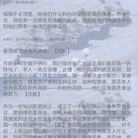
金培力：他们给多少钱？
钱我不太清楚。给他们什么样的许诺和交易不清楚。但有一
次，我也有一次跟政府接触的机会。我在跟他们的谈话中感
到他们带有一种强烈的暗示性。
金培力：这次学生运动有什么……最黑暗是哪一天？
最黑暗还没有到来呢。【沉默】
可好多同学都不明白，我们现在在广场这是我们最后唯一的
阵地了。有人一再主张撤，这撤，唯一高兴的就是政府。我
悲哀的是什么呢？我是总指挥，我一再要求这个权力，掌握
这个权力，就是为了抵制这种妥协，这种投降派。而且有人
作为北高联和外高联——外校的高联——他们又很愿意要这
种权力。【沉默】
作为一些知识阶层的人，成立了一个知识联——各界联合会
议、爱国维宪委员会。在昨天会上我很愤慨、很愤慨。因为
我感觉到这些人也是在利用这次学运重新塑造他们的形象。
我一再抵制这种倾向。【断】像刘晓波把吾尔开希……对不
起，上面说的可以删一下吗？要推举他为运动发言人什么
的。我在运动中对这类人有些看法。吾尔开希，就是他，曾