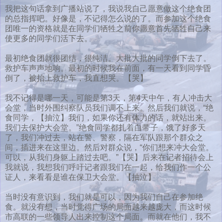
我把这句话拿到广播站说了，我说我自己愿意做这个绝食团
的总指挥吧。好像是，不记得怎么说的了。而参加这个绝食
团唯一的资格就是在同学们牺牲之前你愿意首先牺牲自己来
使更多的同学们活下去。
最初绝食团就很团结，很纯洁。大批大批的同学倒下去了。
救护车声声地响。最初的时候我在前面，有一天看到同学昏
倒了，被抬上救护车，我直想哭。【哭】
我不记得是哪一天，可能是第3天，第4天中午，有人冲击大
会堂，当时外围纠察队员我们调不上来。然后我们就说，“绝
食同学，【抽泣】我们，如果你还有体力的话，就站出来。
我们去保护大会堂。”绝食同学都扎着白带子，饿了好多天
了，我们冲过去，站在警、警察，隔在军队跟那个群众之
间，插进来在这里边。然后对群众说，“你们想来冲大会堂。
可以，从我们身躯上踏过去吧。”【哭】后来在记者招待会上
我就说，我想我们呼吁记者跟我们在一起，给我们作一个公
证人，来看看是谁在保卫大会堂。【抽泣】
当时没有意识到，我们就是可以，因为我们自己在参加绝
食。就没有想，当时觉得广场的局面越来越庞大，而这时候
市高联的一些领导人出来控制这个局面。而就在他们，我不