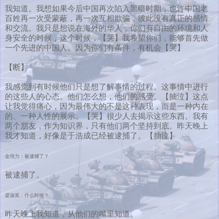
我知道。我想如果今后中国再次陷入黑暗时期，也许中国老
百姓再一次受蒙蔽，再一次互相欺骗，彼此没有真正的感情
和交流。我只是想说在海外的华人，你们有自由的环境和人
身安全的时候，这个时候，【哭】我希望你们，能够首先做
一个先进的中国人。因为你们有条件，有机会【哭】
【断】
我感觉到有时候他们只是想了解事情的过程。这事情中进行
的这些人的心态。他们怎么想，他们的感受。【抽泣】这点
让我觉得痛心，因为最伟大的不是这种表现，而是一种内在
的、一种人性的展示。【哭】很少人去揭示这些东西。我有
两个朋友，作为知识界，只有他们两个坚持到底。昨天晚上
我才知道，好像是于浩成已经被逮捕了。【抽泣】
金培力：被逮捕了？
被逮捕了。
梁淑英：什么时候？
昨天晚上我知道，从他们的嘴里知道。