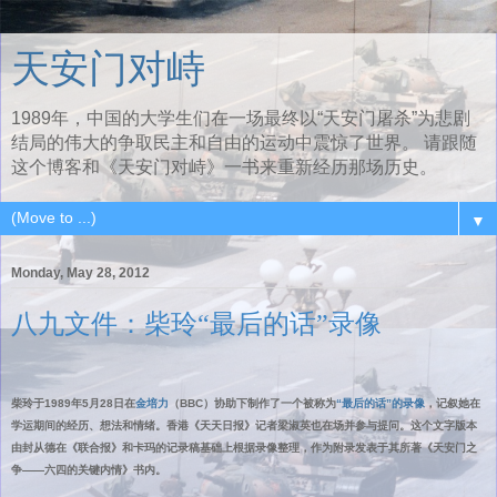
天安门对峙
1989年，中国的大学生们在一场最终以“天安门屠杀”为悲剧
结局的伟大的争取民主和自由的运动中震惊了世界。 请跟随
这个博客和《天安门对峙》一书来重新经历那场历史。
▼
Monday, May 28, 2012
八九文件：柴玲“最后的话”录像
柴玲于1989年5月28日在
金培力
（BBC）协助下制作了一个被称为
“最后的话”的录像
，记叙她在
学运期间的经历、想法和情绪。香港《天天日报》记者梁淑英也在场并参与提问。这个文字版本
由封从德在《联合报》和卡玛的记录稿基础上根据录像整理，作为附录发表于其所著《天安门之
争——六四的关键内情》书内。