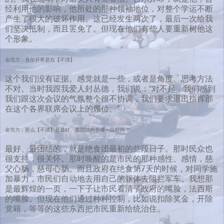
经利用他的影响，他所处的那种领袖地位，对整个学运不断
产生了很大的破坏作用。这已经发生两次了，最后一次给我
们坚决抵制，而且罢免了。但现在他们有些人要重新树他这
个形象。
金培力：吾尔开希是在【不清】
这个我们没有证据。感觉就是一些，或者是角度、思考方法
不对。当时我跟我爱人封丛德，我们说：“对不起，我们感到
我们跟这次会议的气氛整个很不协调，我们要求退出指挥部
在这个各界联席会议上的席位。”
金培力：那么【不清】是最好、最团结的是哪一段时间？
最好、最团结的，就是绝食团最初的些段日子。那时民众也
很支持，很关怀。那时唤醒的是市民的那种感性、感情，慈
父心肠，慈母心肠。而且政府在绝食第7天的时候，对同学施
加暴力，市民们自动地去用自己的躯体去阻拦军车。我想那
是最辉煌的一页，一下子让市民看清了政府的嘴脸，法西斯
的嘴脸。但现在他们通过种种控制，比如说扣除奖金，开除
党籍，等等的这些东西把市民重新给统治住。