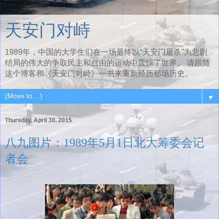
天安门对峙
1989年，中国的大学生们在一场最终以“天安门屠杀”为悲剧
结局的伟大的争取民主和自由的运动中震惊了世界。 请跟随
这个博客和《天安门对峙》一书来重新经历那场历史。
▼
Thursday, April 30, 2015
八九图片：1989年5月1日北大筹委会记
者会