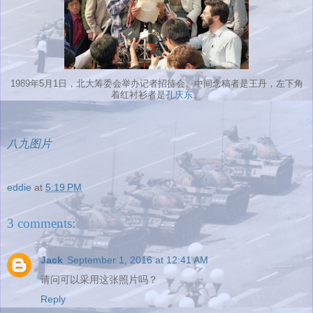
1989年5月1日，北大筹委会举办记者招待会。中间念稿者是王丹，左下角
着红衬衫者是
孔庆东
。
八九图片
eddie
at
5:19 PM
3 comments:
Jack
September 1, 2016 at 12:41 AM
请问可以采用这张照片吗？
Reply