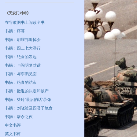
《天安门对峙》
在谷歌图书上阅读全书
书摘：序幕
书摘：胡耀邦追悼会
书摘：四二七大游行
书摘：绝食的发起
书摘：与阎明复对话
书摘：与李鹏见面
书摘：绝食的结束
书摘：撤退的决定和破产
书摘：柴玲“最后的话”录像
书摘：刘晓波及四君子绝食
书摘：屠杀之夜
中文书评
英文书评