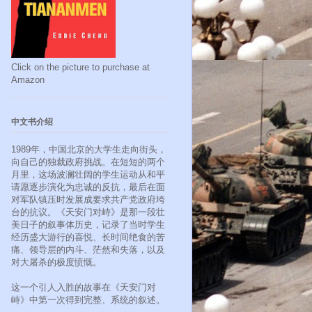
Click on the picture to purchase at
Amazon
中文书介绍
1989年，中国北京的大学生走向街头，
向自己的独裁政府挑战。在短短的两个
月里，这场波澜壮阔的学生运动从和平
请愿逐步演化为忠诚的反抗，最后在面
对军队镇压时发展成要求共产党政府垮
台的抗议。《天安门对峙》是那一段壮
美日子的叙事体历史，记录了当时学生
经历盛大游行的喜悦、长时间绝食的苦
痛、领导层的内斗、茫然和失落，以及
对大屠杀的极度愤慨。
这一个引人入胜的故事在《天安门对
峙》中第一次得到完整、系统的叙述。