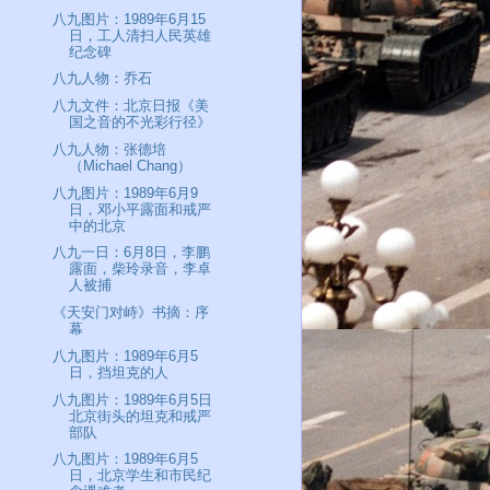
八九图片：1989年6月15
日，工人清扫人民英雄
纪念碑
八九人物：乔石
八九文件：北京日报《美
国之音的不光彩行径》
八九人物：张德培
（Michael Chang）
八九图片：1989年6月9
日，邓小平露面和戒严
中的北京
八九一日：6月8日，李鹏
露面，柴玲录音，李卓
人被捕
《天安门对峙》书摘：序
幕
八九图片：1989年6月5
日，挡坦克的人
八九图片：1989年6月5日
北京街头的坦克和戒严
部队
八九图片：1989年6月5
日，北京学生和市民纪