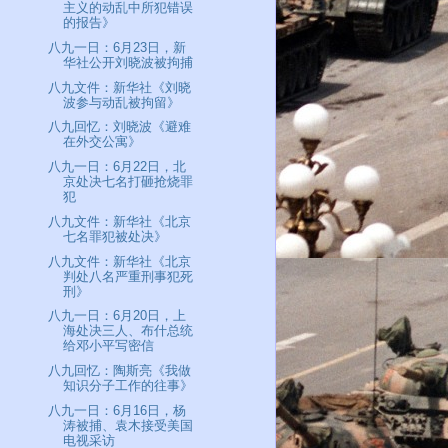
主义的动乱中所犯错误
的报告》
八九一日：6月23日，新
华社公开刘晓波被拘捕
八九文件：新华社《刘晓
波参与动乱被拘留》
八九回忆：刘晓波《避难
在外交公寓》
八九一日：6月22日，北
京处决七名打砸抢烧罪
犯
八九文件：新华社《北京
七名罪犯被处决》
八九文件：新华社《北京
判处八名严重刑事犯死
刑》
八九一日：6月20日，上
海处决三人、布什总统
给邓小平写密信
八九回忆：陶斯亮《我做
知识分子工作的往事》
八九一日：6月16日，杨
涛被捕、袁木接受美国
电视采访