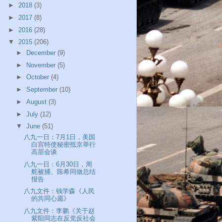
►
2018
(3)
►
2017
(8)
►
2016
(28)
▼
2015
(206)
►
December
(9)
►
November
(5)
►
October
(4)
►
September
(10)
►
August
(3)
►
July
(12)
▼
June
(51)
八九一日：7月1日，美国
白宫特使秘密抵京举行
高层会谈
八九一日：6月30日，周
舵被捕、陈希同做总结
报告
八九文件：钱学森《人民
的共同心愿》
八九文件：李鹏《关于赵
紫阳同志在反党反社会