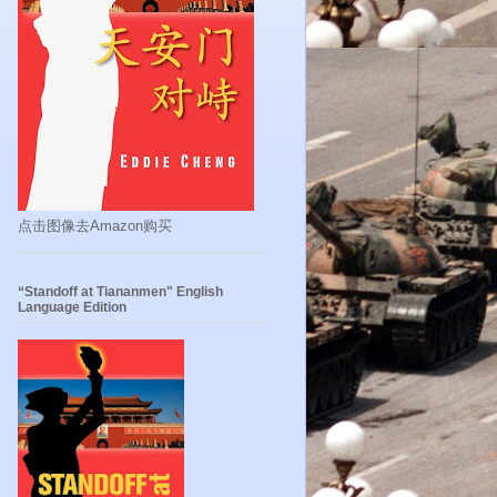
点击图像去Amazon购买
“Standoff at Tiananmen" English
Language Edition