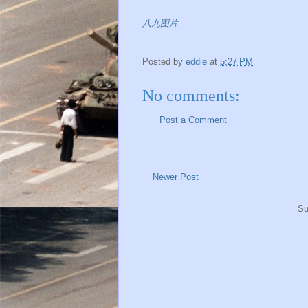
八九图片
Posted by
eddie
at
5:27 PM
No comments:
Post a Comment
Newer Post
Su