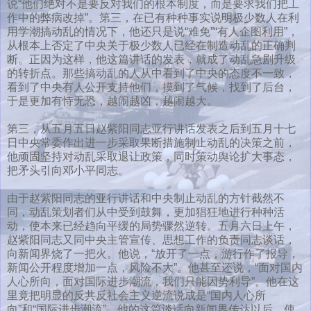
说“他们绝对不是要反对我们的根本制度，而是要求我们把工
作中的弊病改掉”。第三，在已有种种事实说明极少数人在利
用学潮搞动乱的情况下，他还只是说“难免”“有人企图利用”，
从根本上否定了中央关于极少数人已经在制造动乱的正确判
断。正因为这样，他这篇讲话的发表，就成了动乱急剧升级
的转折点。那些搞动乱的人从中看到了中央的态度不一致，
看到了中央有人公开支持他们，摸到了气候，找到了后台，
于是更加有恃无恐，越闹越凶，越闹越大。
第三，从五月五日赵紫阳同志亚行讲话发表之后到五月十七
日中央常委作出进一步采取果断措施制止动乱的决策之前，
他顽固坚持对动乱采取退让政策，同时策动舆论扩大事态，
把矛头引向邓小平同志。
由于赵紫阳同志的亚行讲话和中央制止动乱的方针截然不
同，动乱策划者们从中受到鼓舞，更加猖狂地进行种种活
动，使本来已经趋向平缓的局势骤然逆转。五月六日上午，
赵紫阳同志又同中央主管宣传、思想工作的负责同志谈话，
向新闻界烧了一把火。他说，“放开了一点，游行作了报导，
新闻公开程度增加一点，风险不大”。他甚至还说，“面对国内
人心所向，面对国际进步潮流，我们只能因势利导”。他在这
里竟把明显的反共反社会主义逆流说成是“国内人心所
向”和“国际进步潮流”。他的这篇谈话向新闻界传达以后，使