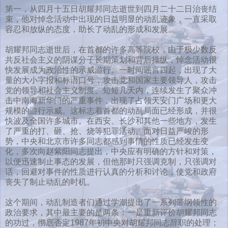
第一，从四月十五日胡耀邦同志逝世到四月二十二日治丧结
束，他对悼念活动中出现的日益明显的动乱迹象，一直采取
容忍和放纵的态度，助长了动乱的形成和发展。
胡耀邦同志逝世后，在首都的许多高等院校，由于极少数反
共反社会主义的阴谋分子长期策划和背后操纵，悼念活动很
快发展成为政治性的示威游行。一时间谣言四起，出现了大
量的大小字报和标语口号，攻击党和国家主要领导人，攻击
党的领导和社会主义制度。短短几天内，连续发生了聚众冲
击中南海新华门的严重事件，出现了占领天安门广场和更大
规模的游行示威。这标志着首都的动乱局面已经形成，并很
快波及全国许多城市。在西安、长沙和其他一些地方，发生
了严重的打、砸、抢、烧等犯罪活动。面对日益严峻的形
势，中央和北京市许多同志都感到事情的性质已经发生变
化，多次向赵紫阳同志提出，中央应有明确的方针和对策，
以便迅速制止事态的发展，但他那时只强调克制，只强调对
话，回避对事件的性质进行认真的分析和讨论，使党和政府
丧失了制止动乱的时机。
这个期间，动乱制造者们通过学潮提出了一系列带纲领性的
政治要求，其中最主要的是两条：一是重新评价胡耀邦同志
的功过，彻底否定1987年初中央对胡耀邦同志辞职的处理；