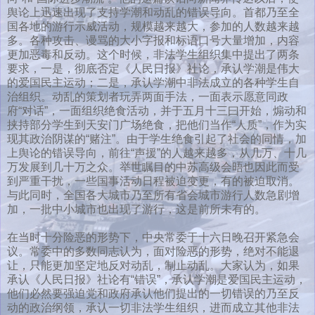
舆论上迅速出现了支持学潮和动乱的错误导向。首都乃至全
国各地的游行示威活动，规模越来越大，参加的人数越来越
多。各种攻击、谩骂的大小字报和标语口号大量增加，内容
更加恶毒和反动。这个时候，非法学生组织集中提出了两条
要求，一是，彻底否定《人民日报》社论，承认学潮是伟大
的爱国民主运动；二是，承认学潮中非法成立的各种学生自
治组织。动乱的策划者玩弄两面手法，一面表示愿意同政
府“对话”，一面组织绝食活动，并于五月十三曰开始，煽动和
挟持部分学生到天安门广场绝食，把他们当作“人质”，作为实
现其政治阴谋的“赌注”。由于学生绝食引起了社会的同情，加
上舆论的错误导向，前往“声援”的人越来越多，从几万、十几
万发展到几十万之众。举世瞩目的中苏高级会晤也因此而受
到严重干扰，一些国事活动日程被迫变更，有的被迫取消。
与此同时，全国各大城市乃至所有省会城市游行人数急剧增
加，一批中小城市也出现了游行，这是前所未有的。
在当时十分险恶的形势下，中央常委于十六日晚召开紧急会
议。常委中的多数同志认为，面对险恶的形势，绝对不能退
让，只能更加坚定地反对动乱，制止动乱。大家认为，如果
承认《人民日报》社论有“错误”，承认学潮是爱国民主运动，
他们必然要强迫党和政府承认他们提出的一切错误的乃至反
动的政治纲领，承认一切非法学生组织，进而成立其他非法