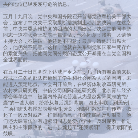
央的地位已经岌岌可危的信息。
五月十九日晚，党中央和国务院召开首都党政军机关干部大
会，宣布了中央关于采取果断措施制止动乱的决策。在这之
前，中央常委从维护党的团结的大局出发，决定由他同李鹏
同志一道在大会上发表一篇讲话，他不同意；接着，又请他
主持大会，不讲话，他还是不同意；最后，请他只出席大
会，他仍然不同意。这样，他就在关系到党和国家生死存亡
的紧急关头，把他同党闹分裂的态度公开暴露在全党全国和
全世界面前。
在五月二十日国务院下达戒严令之前，几乎所有奉命前来执
行戒严任务的部队都遭到了学生和社会闲杂人员的围堵，未
能进入预定地点。大会召开前后，在经济体制改革研究所、
农村发展研究所、中信公司国际问题研究所、北京青年经济
学会等单位中，被国内外舆论普遍认为是赵紫阳同志的“智
囊”的一些人物，纷纷从幕后跳到幕前，四出串联，到天安门
广场和街头巷尾发表煽动性演说，炮制和散发种种传单，掀
起了一股反对戒严，打倒杨尚昆、打倒李鹏的反动浪潮。他
们还大肆宣传唯有赵紫阳同志是爱护学生、反对腐败、推进
民主和主张廉政的，进一步煽起了“还我紫阳”、“保卫紫阳”的
鼓噪。