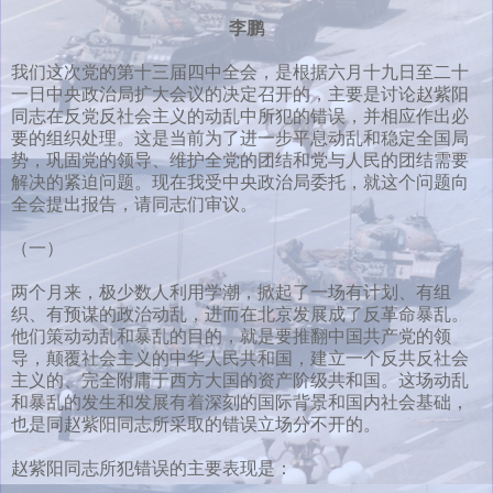
李鹏
我们这次党的第十三届四中全会，是根据六月十九日至二十
一日中央政治局扩大会议的决定召开的，主要是讨论赵紫阳
同志在反党反社会主义的动乱中所犯的错误，并相应作出必
要的组织处理。这是当前为了进一步平息动乱和稳定全国局
势，巩固党的领导、维护全党的团结和党与人民的团结需要
解决的紧迫问题。现在我受中央政治局委托，就这个问题向
全会提出报告，请同志们审议。
（一）
两个月来，极少数人利用学潮，掀起了一场有计划、有组
织、有预谋的政治动乱，进而在北京发展成了反革命暴乱。
他们策动动乱和暴乱的目的，就是要推翻中国共产党的领
导，颠覆社会主义的中华人民共和国，建立一个反共反社会
主义的、完全附庸于西方大国的资产阶级共和国。这场动乱
和暴乱的发生和发展有着深刻的国际背景和国内社会基础，
也是同赵紫阳同志所采取的错误立场分不开的。
赵紫阳同志所犯错误的主要表现是：