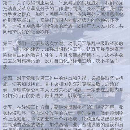
第二、为了取得制止动乱、平息暴乱的彻底胜利，我们必须
把清查反革命暴乱分子的工作进行到底，决不手软；我们要
放手发动群众，加强人民民主专政，依法惩处人民深恶痛绝
的刑事犯罪分子，坚决打击国内外敌对势力的各种破坏活
动，严格区别两类不同性质的矛盾，团结广大人民群众，共
同维护良好的社会秩序。
第三、我们一定要从这次学潮、动乱乃至暴乱中吸取经验教
训，加强党的建设，加强思想政治工作，认真开展反对资产
阶级自由化的教育和斗争，并且长期地坚持下去，决不再象
过去反对精神污染、反对自由化那样走过场，决不半途而
废。
第四、对于党和政府工作中的缺点和失误，必须采取坚决措
施，切实加以纠正。党中央和国务院对克服腐败，惩治官
倒，清理整顿公司等人民最关心的问题，一定要在近期内拿
出切实可行的办法，做出成效，以取信于民。
第五、在经济工作方面，要继续贯彻执行治理经济环境、整
顿经济秩序、全面深化改革的方针。特别要真正做到控制物
价上涨幅度，争取农业有一个好收成，继续压缩基建规模和
控制消费基金的增长，加强基础工业、基础设施的建设和努