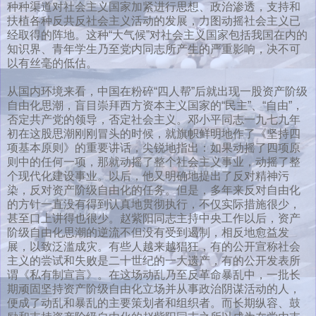
种种渠道对社会主义国家加紧进行思想、政治渗透，支持和
扶植各种反共反社会主义活动的发展，力图动摇社会主义已
经取得的阵地。这种“大气候”对社会主义国家包括我国在内的
知识界、青年学生乃至党内同志所产生的严重影响，决不可
以有丝毫的低估。
从国内环境来看，中国在粉碎“四人帮”后就出现一股资产阶级
自由化思潮，盲目崇拜西方资本主义国家的“民主”、“自由”，
否定共产党的领导，否定社会主义。邓小平同志一九七九年
初在这股思潮刚刚冒头的时候，就旗帜鲜明地作了《坚持四
项基本原则》的重要讲话，尖锐地指出：如果动摇了四项原
则中的任何一项，那就动摇了整个社会主义事业，动摇了整
个现代化建设事业。以后，他又明确地提出了反对精神污
染，反对资产阶级自由化的任务。但是，多年来反对自由化
的方针一直没有得到认真地贯彻执行，不仅实际措施很少，
甚至口上讲得也很少。赵紫阳同志主持中央工作以后，资产
阶级自由化思潮的逆流不但没有受到遏制，相反地愈益发
展，以致泛滥成灾。有些人越来越猖狂，有的公开宣称社会
主义的尝试和失败是二十世纪的一大遗产，有的公开发表所
谓《私有制宣言》。在这场动乱乃至反革命暴乱中，一批长
期顽固坚持资产阶级自由化立场并从事政治阴谋活动的人，
便成了动乱和暴乱的主要策划者和组织者。而长期纵容、鼓