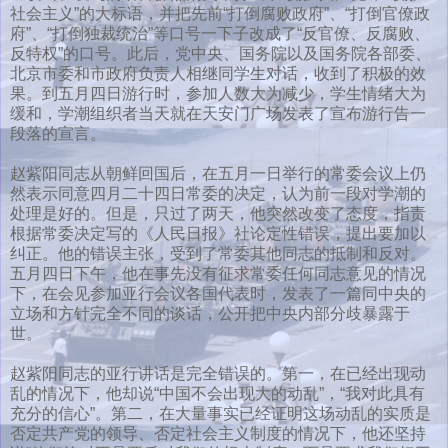
社会主义”的大标语，并把先前“打倒腐败政府”、“打倒官僚政
府”、“打倒独裁统治”等口号一下子改成了“反官僚、反腐败、
反特权”的口号。此后，党中央、国务院以及国务院各部委、
北京市委和市政府负责人相继同学生对话，收到了积极的效
果。到五月四日游行时，参加人数大为减少，学生情绪大为
缓和，学潮组织者当天就在天安门广场发表了宣布游行告一
段落的宣言。
赵紫阳同志从朝鲜回国后，在五月一日举行的常委会议上仍
然表示同意四月二十四日常委的决定，认为前一段对学潮的
处理是好的。但是，只过了两天，他突然改变了态度，指责
根据常委决定写的《人民日报》社论定性错误，提出要加以
纠正。他的错误主张，受到了常委其他同志的抵制和反对。
五月四日下午，他在事先没有征求常委任何同志意见的情况
下，在会见参加亚行会议各国代表时，发表了一篇同中央的
立场和方针完全不同的谈话，公开把中央内部分歧暴露于
世。
赵紫阳同志的亚行讲话是完全错误的。第一，在已经出现动
乱的情况下，他却说“中国不会出现大的动乱”，“我对此具有
充分的信心”。第二，在大量事实已经证明这场动乱的实质是
否定共产党的领导、否定社会主义制度的情况下，他还坚持