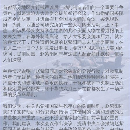
首都部分地区实行戒严以后，动乱制造者们的一个重要斗争
策略，就是逼迫人大常委会提前举行会议，作出撤销国务院
戒严令的决定，并进而召开全国人大特别会议，罢免现政
府。为此，四通公司研究所的一些人，四出活动，上下串
连，知识界带头支持学生绝食的几个头面人物在香港报纸上
发表文章，在海外制造舆论，给人大常委会施加压力。就在
这种情况下，已经请假休息的赵紫阳同志未与常委商量，在
五月二十一日个人同意发出电报，要万里同志中止去美国的
访问，提前回国。赵紫阳同志与这些人配合如此默契，值得
人们深思。
种种情况说明，赵紫阳同志对党采取的分裂行动，对动乱制
造者们无疑是一种极大的鼓舞。他们制造种种困难和障碍，
严重干扰和破坏戒严命令的执行，干扰和破坏中央制止动乱
和稳定局势的部署，终于导致六月三日在首都发生了一场严
重的反革命暴乱。
我们认为，在关系党和国家生死存亡的关键时刻，赵紫阳同
志犯了支持动乱和分裂党的错误，其错误的性质和造成的后
果是极为严重的，他已不适宜继续担任他目前承担的重要工
作。我们建议，本次会议作出决议，提请中央全会撤销赵紫
阳同志的中共中央总书记，中央政治局委员、常委，中共中