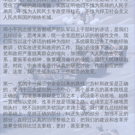
受住了严峻的政治考验，实践证明他们不愧为英雄的人民子
弟兵，不愧为人民民主专政坚强柱石，不愧为捍卫社会主义
人民共和国的钢铁长城。
邓小平同志接见首都戒严部队军以上干部时的讲话，是我们
总结过去，思考未来，统一全党思想认识的纲领性文件。我
们应当以这个讲话的精神为指针，系统吸取过去工作的经验
教训，切实改进党和政府的工作。我们必须痛下决心，克服
党和政府严重脱离群众的倾向，加强同广大人民的密切联
系，重振革命精神，恢复艰苦奋斗的传统，团结人民继续前
进。对此，中央准备进行认真的研究讨论，作出相应的部
署。这里，我们先提出以下一些初步的意见。
第一、党的十一届三中全会以来的路线、方针和政策是正确
的，党的十三大提出的一个中心、两个基本点的基本路线是
正确的。四项基本原财是立国之本，必须毫不动摇地、始终
一贯地加以坚持。改革开放是强国之路，必须坚定不移地贯
彻执行，绝不回到闭关锁国的老路上去。我们要在总结经验
的基础上，坚持正确的部分，纠正失误的部分，加强不足的
部分，在经过认真的治理整顿之后，把我们的建设和改革开
放事业搞得比过去更稳，更好，甚至更快。