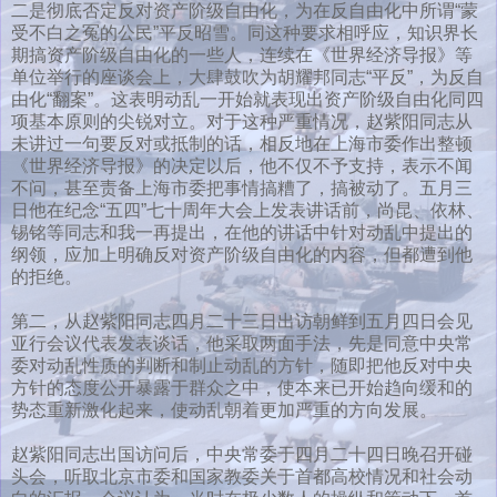
二是彻底否定反对资产阶级自由化，为在反自由化中所谓“蒙
受不白之冤的公民”平反昭雪。同这种要求相呼应，知识界长
期搞资产阶级自由化的一些人，连续在《世界经济导报》等
单位举行的座谈会上，大肆鼓吹为胡耀邦同志“平反”，为反自
由化“翻案”。这表明动乱一开始就表现出资产阶级自由化同四
项基本原则的尖锐对立。对于这种严重情况，赵紫阳同志从
未讲过一句要反对或抵制的话，相反地在上海市委作出整顿
《世界经济导报》的决定以后，他不仅不予支持，表示不闻
不问，甚至责备上海市委把事情搞糟了，搞被动了。五月三
日他在纪念“五四”七十周年大会上发表讲话前，尚昆、依林、
锡铭等同志和我一再提出，在他的讲话中针对动乱中提出的
纲领，应加上明确反对资产阶级自由化的内容，但都遭到他
的拒绝。
第二，从赵紫阳同志四月二十三日出访朝鲜到五月四日会见
亚行会议代表发表谈话，他采取两面手法，先是同意中央常
委对动乱性质的判断和制止动乱的方针，随即把他反对中央
方针的态度公开暴露于群众之中，使本来已开始趋向缓和的
势态重新激化起来，使动乱朝着更加严重的方向发展。
赵紫阳同志出国访问后，中央常委于四月二十四日晚召开碰
头会，听取北京市委和国家教委关于首都高校情况和社会动