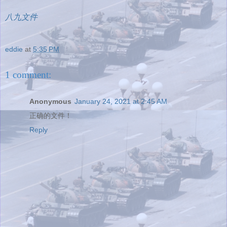
八九文件
eddie
at
5:35 PM
1 comment:
Anonymous
January 24, 2021 at 2:45 AM
正确的文件！
Reply