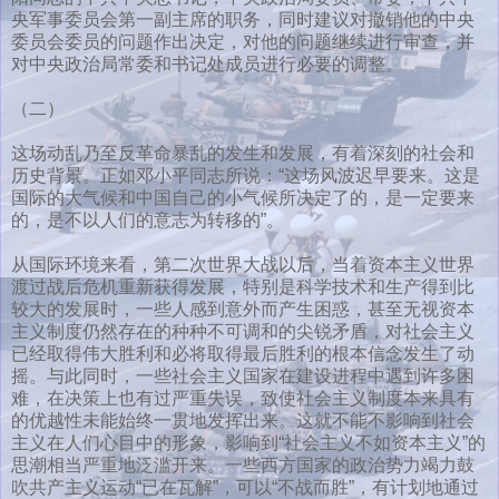
央军事委员会第一副主席的职务，同时建议对撤销他的中央
委员会委员的问题作出决定，对他的问题继续进行审查，并
对中央政治局常委和书记处成员进行必要的调整。
（二）
这场动乱乃至反革命暴乱的发生和发展，有着深刻的社会和
历史背景。正如邓小平同志所说：“这场风波迟早要来。这是
国际的大气候和中国自己的小气候所决定了的，是一定要来
的，是不以人们的意志为转移的”。
从国际环境来看，第二次世界大战以后，当着资本主义世界
渡过战后危机重新获得发展，特别是科学技术和生产得到比
较大的发展时，一些人感到意外而产生困惑，甚至无视资本
主义制度仍然存在的种种不可调和的尖锐矛盾，对社会主义
已经取得伟大胜利和必将取得最后胜利的根本信念发生了动
摇。与此同时，一些社会主义国家在建设进程中遇到许多困
难，在决策上也有过严重失误，致使社会主义制度本来具有
的优越性未能始终一贯地发挥出来。这就不能不影响到社会
主义在人们心目中的形象，影响到“社会主义不如资本主义”的
思潮相当严重地泛滥开来。一些西方国家的政治势力竭力鼓
吹共产主义运动“已在瓦解”，可以“不战而胜”，有计划地通过