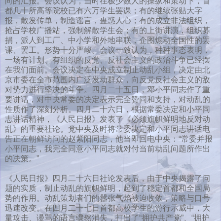
向的汇报。会议认为，当时在极少数人的操纵和策动下，首
都几十所高等院校已有六万学生罢课；有的继续张贴大字
报，散发传单，制造谣言，蛊惑人心；有的成立非法组织，
抢占学校广播站，强制解散学生会；有的上街讲演，组织募
捐，派人到工厂、中小学和外地串联，企图煽动全国性的罢
课、罢工。形势十分严峻。会议一致认为，种种事态表明，
一场有计划、有组织的反党、反社会主义的政治斗争已经摆
在我们面前。会议决定在中央成立制止动乱小组，决定由北
京市委在全市范围内广泛发动群众，向反党反社会主义的敌
对势力进行坚决的斗争。四月二十五日，邓小平同志作了重
要讲话，对中央常委的决定表示完全赞同和支持，对动乱的
性质作了深刻分析。四月二十六日，根据常委决定和小平同
志讲话精神，《人民日报》发表了《必须旗帜鲜明地反对动
乱》的重要社论。党中央及时将常委决定和小平同志讲话电
告正在朝鲜访问的赵紫阳同志，他当即回电中央：“常委并报
小平同志，我完全同意小平同志就对付当前动乱问题所作出
的决策。”
《人民日报》四月二十六日社论发表后，由于中央揭露了问
题的实质，制止动乱的旗帜鲜明，起到了稳定首都和全国局
势的作用。动乱策划者们的嚣张气焰被迫收敛，策略与口号
迅速改变。在四月二十七日首都高校学生的游行示威中，大
量攻击、谩骂的语言骤然消失，打出了“拥护共产党”、“拥护