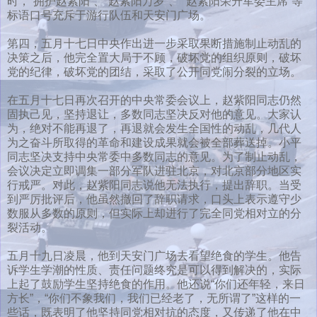
时，“拥护赵紫阳”、“赵紫阳万岁”、 “赵紫阳荣升军委主席”等
标语口号充斥于游行队伍和天安门广场。
第四，五月十七日中央作出进一步采取果断措施制止动乱的
决策之后，他完全置大局于不顾，破坏党的组织原则，破坏
党的纪律，破坏党的团结，采取了公开同党闹分裂的立场。
在五月十七日再次召开的中央常委会议上，赵紫阳同志仍然
固执己见，坚持退让，多数同志坚决反对他的意见。大家认
为，绝对不能再退了，再退就会发生全国性的动乱，几代人
为之奋斗所取得的革命和建设成果就会被全部葬送掉。小平
同志坚决支持中央常委中多数同志的意见。为了制止动乱，
会议决定立即调集一部分军队进驻北京，对北京部分地区实
行戒严。对此，赵紫阳同志说他无法执行，提出辞职。当受
到严厉批评后，他虽然撤回了辞职请求，口头上表示遵守少
数服从多数的原则，但实际上却进行了完全同党相对立的分
裂活动。
五月十九日凌晨，他到天安门广场去看望绝食的学生。他告
诉学生学潮的性质、责任问题终究是可以得到解决的，实际
上起了鼓励学生坚持绝食的作用。他还说“你们还年轻，来日
方长”，“你们不象我们，我们已经老了，无所谓了”这样的一
些话，既表明了他坚持同党相对抗的态度，又传递了他在中