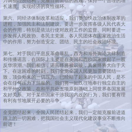
力调整经济结构，克服目前面临的困难，保持一个合理的增
长速度。实现经济的良性循环。
第六、同经济体制改革相适应，我们要加快政治体制改革的
进程，加强民主和法制建设。要进一步发挥各级人民代表大
会的作用，特别是依法行使对政府工作的监督。同时要进一
步发挥人民政协、各民主党派、各人民团体在国家政治生活
中的作用，努力创造安定、团结、民主的社会政治环境。
第七、对于我们平息反革命暴乱，西方和海外舆论大肆制造
和传播谣言，在国际上主要是在美国和西欧国家掀起了一股
反华浪潮。我们相信，谣言终将被识破，真象终将大白于天
下。在这困难的时刻，我们全党全国人民更加需要团结一
致，顶住外来的一切压力。已经站了起来的中国人民，是不
会在任何压力下屈服的。我们将一如既往地奉行独立自主的
和平外交政策，在和平共处五项原则基础上同世界各国发展
友好关系。对于某些国家干涉我国内政的行为，我们要有理
有利有节地展开必要的斗争。
全党团结起来，全国人民团结起来，我们一定能克服前进道
路上的一切困难，把我国社会主义现代化建设事业不断推向
前进！