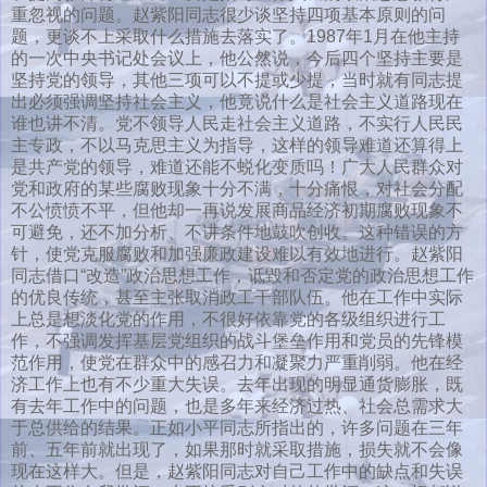
重忽视的问题。赵紫阳同志很少谈坚持四项基本原则的问
题，更谈不上采取什么措施去落实了。1987年1月在他主持
的一次中央书记处会议上，他公然说，今后四个坚持主要是
坚持党的领导，其他三项可以不提或少提，当时就有同志提
出必须强调坚持社会主义，他竟说什么是社会主义道路现在
谁也讲不清。党不领导人民走社会主义道路，不实行人民民
主专政，不以马克思主义为指导，这样的领导难道还算得上
是共产党的领导，难道还能不蜕化变质吗！广大人民群众对
党和政府的某些腐败现象十分不满，十分痛恨，对社会分配
不公愤愤不平，但他却一再说发展商品经济初期腐败现象不
可避免，还不加分析、不讲条件地鼓吹创收。这种错误的方
针，使党克服腐败和加强廉政建设难以有效地进行。赵紫阳
同志借口“改造”政治思想工作，诋毀和否定党的政治思想工作
的优良传统，甚至主张取消政工干部队伍。他在工作中实际
上总是想淡化党的作用，不很好依靠党的各级组织进行工
作，不强调发挥基层党组织的战斗堡垒作用和党员的先锋模
范作用，使党在群众中的感召力和凝聚力严重削弱。他在经
济工作上也有不少重大失误。去年出现的明显通货膨胀，既
有去年工作中的问题，也是多年来经济过热、社会总需求大
于总供给的结果。正如小平同志所指出的，许多问题在三年
前、五年前就出现了，如果那时就采取措施，损失就不会像
现在这样大。但是，赵紫阳同志对自己工作中的缺点和失误