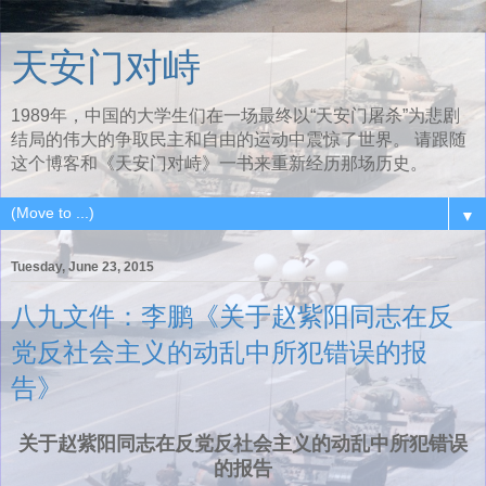
天安门对峙
1989年，中国的大学生们在一场最终以“天安门屠杀”为悲剧
结局的伟大的争取民主和自由的运动中震惊了世界。 请跟随
这个博客和《天安门对峙》一书来重新经历那场历史。
▼
Tuesday, June 23, 2015
八九文件：李鹏《关于赵紫阳同志在反
党反社会主义的动乱中所犯错误的报
告》
关于赵紫阳同志在反党反社会主义的动乱中所犯错误
的报告