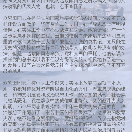
励和支持资产阶级自由化的赵紫阳同志之所以成为在党内支
持动乱的代表人物，也就一点不奇怪了。
赵紫阳同志在担任党和国家重要领导职务期间，在改革开放
和建设方面做了一些有益的工作，同时在指导思想上有明显
错误，在实际工作中有不少缺点和失误。他的错误也有一个
逐步发展和暴露的过程。当他的错误尚未象后来这样明显暴
露的时候，党的十三大推举他担任了党的总书记。党只能在
历史的实践检验中选择自己的领导人，除此以外没有别的办
法。但是，赵紫阳同志辜负了党和人民的重托，他的错误在
担任党的总书记以后不但没有得到克服，相反地有了进一步
的发展，以至在这次反党反社会主义的动乱中达到了不可容
忍的地步。
赵紫阳同志主持中央工作以来，实际上放弃了四项基本原
则，消极对待反对资产阶级自由化的方针，严重忽视党的建
设、精神文明建设和政治思想工作，致使党的风气、社会风
气继续恶化，党在群众中的威信明显降低，党的战斗力大为
削弱。邓小平同志最近指出，十年来最大的失误是教育，政
治思想工作薄弱了，艰苦朴素的作风丢掉了。这里说的教育
失误，绝不是像赵紫阳同志一度解释的那样，仅仅是指党对
教育事业的重要性认识不够，没有真正解决教育所需的投资
和提高教师待遇，而主要是指对全体人民的政治思想教育严