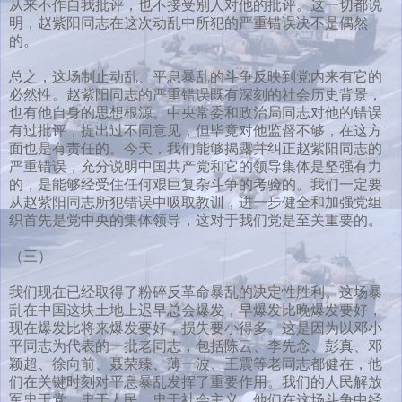
从来不作自我批评，也不接受别人对他的批评。这一切都说
明，赵紫阳同志在这次动乱中所犯的严重错误决不是偶然
的。
总之，这场制止动乱、平息暴乱的斗争反映到党内来有它的
必然性。赵紫阳同志的严重错误既有深刻的社会历史背景，
也有他自身的思想根源。中央常委和政治局同志对他的错误
有过批评，提出过不同意见，但毕竟对他监督不够，在这方
面也是有责任的。今天，我们能够揭露并纠正赵紫阳同志的
严重错误，充分说明中国共产党和它的领导集体是坚强有力
的，是能够经受住任何艰巨复杂斗争的考验的。我们一定要
从赵紫阳同志所犯错误中吸取教训，进一步健全和加强党组
织首先是党中央的集体领导，这对于我们党是至关重要的。
（三）
我们现在已经取得了粉碎反革命暴乱的决定性胜利。这场暴
乱在中国这块土地上迟早总会爆发，早爆发比晚爆发要好，
现在爆发比将来爆发要好，损失要小得多。这是因为以邓小
平同志为代表的一批老同志，包括陈云、李先念、彭真、邓
颖超、徐向前、聂荣臻、薄一波、王震等老同志都健在，他
们在关键时刻对平息暴乱发挥了重要作用。我们的人民解放
军忠于党、忠于人民、忠于社会主义，他们在这场斗争中经