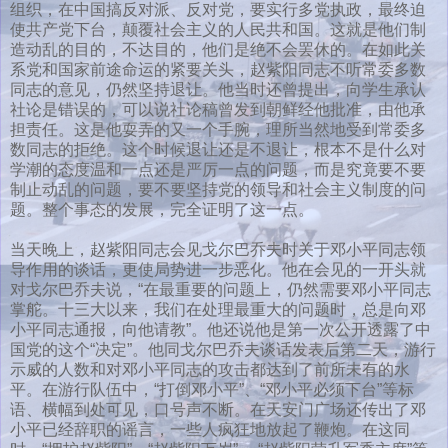
组织，在中国搞反对派、反对党，要实行多党执政，最终迫
使共产党下台，颠覆社会主义的人民共和国。这就是他们制
造动乱的目的，不达目的，他们是绝不会罢休的。在如此关
系党和国家前途命运的紧要关头，赵紫阳同志不听常委多数
同志的意见，仍然坚持退让。他当时还曾提出，向学生承认
社论是错误的，可以说社论稿曾发到朝鲜经他批准，由他承
担责任。这是他耍弄的又一个手腕，理所当然地受到常委多
数同志的拒绝。这个时候退让还是不退让，根本不是什么对
学潮的态度温和一点还是严厉一点的问题，而是究竟要不要
制止动乱的问题，要不要坚持党的领导和社会主义制度的问
题。整个事态的发展，完全证明了这一点。
当天晚上，赵紫阳同志会见戈尔巴乔夫时关于邓小平同志领
导作用的谈话，更使局势进一步恶化。他在会见的一开头就
对戈尔巴乔夫说，“在最重要的问题上，仍然需要邓小平同志
掌舵。十三大以来，我们在处理最重大的问题时，总是向邓
小平同志通报，向他请教”。他还说他是第一次公开透露了中
国党的这个“决定”。他同戈尔巴乔夫谈话发表后第二天，游行
示威的人数和对邓小平同志的攻击都达到了前所未有的水
平。在游行队伍中，“打倒邓小平”、“邓小平必须下台”等标
语、横幅到处可见，口号声不断。在天安门广场还传出了邓
小平已经辞职的谣言，一些人疯狂地放起了鞭炮。在这同