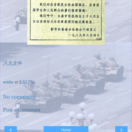
八九文件
eddie
at
9:52 PM
No comments:
Post a Comment
‹
›
Home