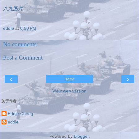
八九图片
eddie
at
6:50 PM
No comments:
Post a Comment
‹
›
Home
View web version
关于作者
Eddie Cheng
eddie
Powered by
Blogger
.