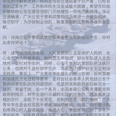
学生的理解和支持。特别是当前交通阻塞十分严重，已给首
都的正常生产、工作和市民生活造成极大困难，希望市民能
积极协助公安交通管理部门尽快撤除一些地方的路障，保证
交通畅通。广大公安干警和武警指战员将进一步振奋精神，
恪尽职守，为尽快制止动乱，恢复首都的正常秩序做出新贡
献。
问：传闻公安干警和武警部队准备配合军队镇压学生，你对
此有何评论？
答：这种说法纯系造谣。人民警察的宗旨是保护人民的，全
心全意为人民服务的。杨尚昆主席指出，部分军队进入北京
绝对不是针对学生的。同样，公安干警和武警部队依法执行
公务，也绝对不是针对学生的，而是为了维护社会安定和治
安秩序。事实上，广大青年学生提出的整治官倒，反对腐败
和加速民主化进程等要求，是符合社会各界人民包括公安干
警和武警部队的共同愿望的，也是同党和政府的目标完全一
致的。有鉴于此，近一个多月，全国各级公安机关遵照党和
政府的指示，对学生游行示威时出现的过激的、违反有关法
规的言行，采取了十分宽容、克制的态度。我们相信，广大
青年学生是会在实践中逐步加以理解的。但是，由于极少数
别有用心的人造谣煽动，蛊惑人心，事态发展已到了非常严
重的程度，社会秩序如此混乱，相信这也是广大同学所不希