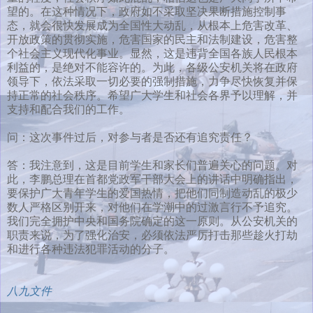
望的。在这种情况下，政府如不采取坚决果断措施控制事
态，就会很快发展成为全国性大动乱，从根本上危害改革、
开放政策的贯彻实施，危害国家的民主和法制建设，危害整
个社会主义现代化事业。显然，这是违背全国各族人民根本
利益的，是绝对不能容许的。为此，各级公安机关将在政府
领导下，依法采取一切必要的强制措施，力争尽快恢复并保
持正常的社会秩序。希望广大学生和社会各界予以理解，并
支持和配合我们的工作。
问：这次事件过后，对参与者是否还有追究责任？
答：我注意到，这是目前学生和家长们普遍关心的问题。对
此，李鹏总理在首都党政军干部大会上的讲话中明确指出，
要保护广大青年学生的爱国热情，把他们同制造动乱的极少
数人严格区别开来，对他们在学潮中的过激言行不予追究。
我们完全拥护中央和国务院确定的这一原则。从公安机关的
职责来说，为了强化治安，必须依法严厉打击那些趁火打劫
和进行各种违法犯罪活动的分子。
八九文件