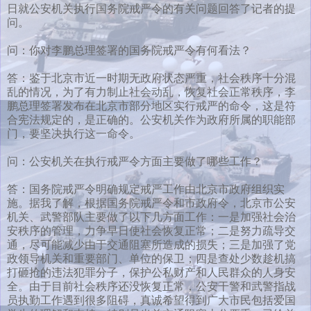
日就公安机关执行国务院戒严令的有关问题回答了记者的提
问。
问：你对李鹏总理签署的国务院戒严令有何看法？
答：鉴于北京市近一时期无政府状态严重，社会秩序十分混
乱的情况，为了有力制止社会动乱，恢复社会正常秩序，李
鹏总理签署发布在北京市部分地区实行戒严的命令，这是符
合宪法规定的，是正确的。公安机关作为政府所属的职能部
门，要坚决执行这一命令。
问：公安机关在执行戒严令方面主要做了哪些工作？
答：国务院戒严令明确规定戒严工作由北京市政府组织实
施。据我了解，根据国务院戒严令和市政府令，北京市公安
机关、武警部队主要做了以下几方面工作：一是加强社会治
安秩序的管理，力争早日使社会恢复正常；二是努力疏导交
通，尽可能减少由于交通阻塞所造成的损失；三是加强了党
政领导机关和重要部门、单位的保卫；四是查处少数趁机搞
打砸抢的违法犯罪分子，保护公私财产和人民群众的人身安
全。由于目前社会秩序还没恢复正常，公安干警和武警指战
员执勤工作遇到很多阻碍，真诚希望得到广大市民包括爱国