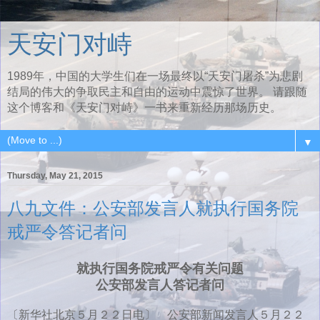
天安门对峙
1989年，中国的大学生们在一场最终以“天安门屠杀”为悲剧
结局的伟大的争取民主和自由的运动中震惊了世界。 请跟随
这个博客和《天安门对峙》一书来重新经历那场历史。
▼
Thursday, May 21, 2015
八九文件：公安部发言人就执行国务院
戒严令答记者问
就执行国务院戒严令有关问题
公安部发言人答记者问
〔新华社北京５月２２日电〕 公安部新闻发言人５月２２