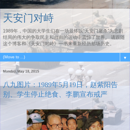
天安门对峙
1989年，中国的大学生们在一场最终以“天安门屠杀”为悲剧
结局的伟大的争取民主和自由的运动中震惊了世界。 请跟随
这个博客和《天安门对峙》一书来重新经历那场历史。
▼
Monday, May 18, 2015
八九图片：1989年5月19日，赵紫阳告
别、学生停止绝食、李鹏宣布戒严