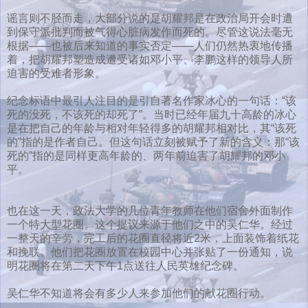
谣言则不胫而走，大部分说的是胡耀邦是在政治局开会时遭
到保守派批判而被气得心脏病发作而死的。尽管这说法毫无
根据——也被后来知道的事实否定——人们仍然热衷地传播
着，把胡耀邦塑造成遭受诸如邓小平、李鹏这样的领导人所
迫害的受难者形象。
纪念标语中最引人注目的是引自著名作家冰心的一句话：“该
死的没死，不该死的却死了”。当时已经年届九十高龄的冰心
是在把自己的年龄与相对年轻得多的胡耀邦相对比，其“该死
的”指的是作者自己。但这句话立刻被赋予了新的含义：那“该
死的”指的是同样更高年龄的、两年前迫害了胡耀邦的邓小
平。
也在这一天，政法大学的几位青年教师在他们宿舍外面制作
一个特大型花圈。这个提议来源于他们之中的吴仁华。经过
一整天的辛劳，完工后的花圈直径将近2米，上面装饰着纸花
和挽联。他们把花圈放置在校园中心并张贴了一份通知，说
明花圈将在第二天下午1点送往人民英雄纪念碑。
吴仁华不知道将会有多少人来参加他们的献花圈行动。