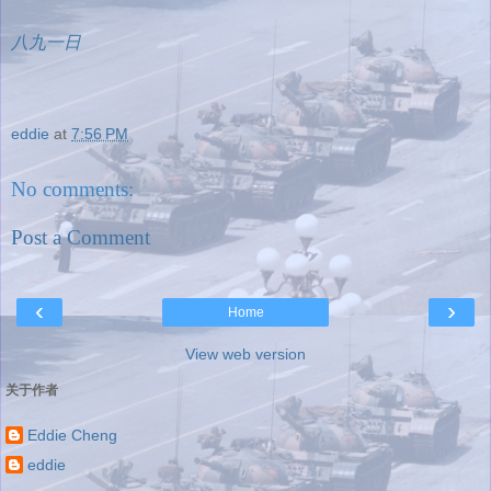
八九一日
eddie
at
7:56 PM
No comments:
Post a Comment
‹
›
Home
View web version
关于作者
Eddie Cheng
eddie