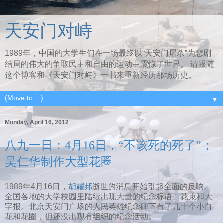
天安门对峙
1989年，中国的大学生们在一场最终以“天安门屠杀”为悲剧
结局的伟大的争取民主和自由的运动中震惊了世界。 请跟随
这个博客和《天安门对峙》一书来重新经历那场历史。
▼
Monday, April 16, 2012
八九一日：4月16日，“不该死的死了”；
吴仁华制作大型花圈
1989年4月16日，
胡耀邦
逝世的消息开始引起全面的反响。
全国各地的大学校园里陆续出现大量的纪念标语、花束和大
字报。北京天安门广场的人民英雄纪念碑下有了几十个小白
花和花圈，但还没出现有组织的纪念活动。