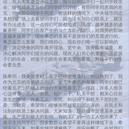
话，在人大常委会开会之前，我可以和同学们一起到学校里
去。听说我走之后你们同学组织讨论，有些同学同意我的意
见，但大部分同学不同意。在这样的情况下，中央领导同志
本想到广场上去看望同学们，因为没有与你们联系上，就没
有办法进去，这一点你们可能都知道。现在，越来越多的迹
象表明，同学们自发产生的３个方面的组织，对局势的影响
是越来越差了，现在事态的发展不是按你们的意愿进行的。
事态会怎么发展，我们很担心。现在你们唯一可以影响的
是，决定绝食的同学离开现场。党中央、国务院有诚意、有
决心解决同学们提出的问题。现在人们关心的重要问题是孩
子们的生命，对孩子们的生命要高度地重视，对孩子们的生
命要负责。
陈希同：我来这里时，车子已经很难通行，所以晚到了。我
作为北京的市长讲几句话。这几天事态的发展，同学们都已
经看见了，广场上的游行大家也看见了。现在，许多人很关
心这件事，工人、农民、知识分子、机关干部，都关心目前
发生的事情。许多工人、农民、知识分子和机关干部到市
委、市政府，希望我们能够按照赵紫阳同志讲的，在民主和
法制的轨道上解决问题。大家知道，现在城市交通基本上瘫
痪，生产受到极大的影响，有的工厂的一些工人也出来了，
表示支持同学们。但多数群众希望不要再这样继续下去，希
望安定下来。如果全城交通瘫痪了，供应中断了，会对我们