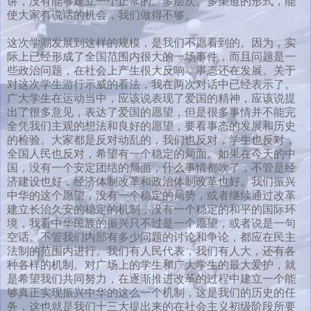
讲，没有能够建立一个正常的、多层次、多渠道的形式，能
使大家有说话的机会，我们做得不够。
这次学潮发展到这样的规模，是我们不愿看到的。因为，实
际上已经形成了全国范围内很大的一场事件，而且问题是一
些政治问题，在社会上产生很大反响，事态还在发展。关于
对这次学生游行示威的看法，我在两次对话中已经表示了。
广大学生在运动当中，应该说表现了爱国的精神，应该说提
出了很多意见，表达了爱国的愿望，但是很多事情并不能完
全凭我们主观的想法和良好的愿望，要看事态的发展和历史
的检验。大家都是反对动乱的，我们也反对，学生也反对，
全国人民也反对，希望有一个稳定的局面。如果在今天的中
国，没有一个安定团结的局面，什么事情都吹了，不管是经
济建设也好，经济体制改革和政治体制改革也好。我们振兴
中华的这个愿望，没有一个稳定的局势，或者继续通过改革
建立长治久安的稳定的机制，没有一个稳定的和平的国际环
境，我看中华民族的振兴只不过是一个愿望，或者说是一句
空话。不管我们内部有多少问题的讨论和争论，都应在民主
法制的范围内进行。我们有人民代表，我们有人大，还有各
种各样的机制。对广场上的学生和广大学生的最大爱护，就
是希望我们共同努力，在逐渐推进改革的过程中建立一个能
够真正实现振兴中华的这么一个机制，这是我们的历史的任
务，这也就是我们十三大提出来的在社会主义初级阶段所要