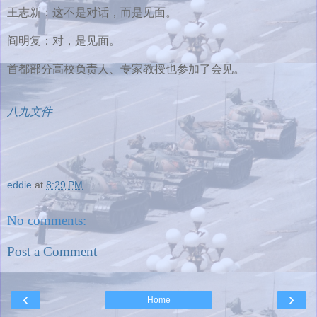
王志新：这不是对话，而是见面。
阎明复：对，是见面。
首都部分高校负责人、专家教授也参加了会见。
八九文件
eddie
at
8:29 PM
No comments:
Post a Comment
‹
›
Home