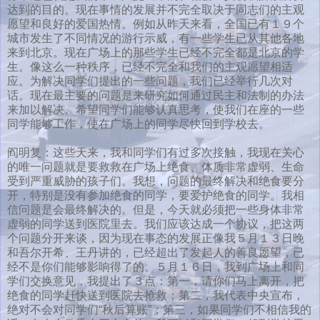
达到的目的。现在事情的发展并不完全取决于同志们的主观
愿望和良好的爱国热情。例如从昨天来看，全国已有１９个
城市发生了不同情况的游行示威，有一些学生已从其他各地
来到北京。现在广场上的那些学生已经不完全都是北京的学
生。像这么一种秩序，已经不完全和我们的主观愿望相适
应。为解决同学们提出的一些问题，我们已经举行几次对
话。现在最主要的问题是来研究如何通过民主和法制的办法
来加以解决。希望同学们能够认真思考，使我们在座的一些
同学能够工作，使在广场上的同学尽快回到学校去。
阎明复：这些天来，我和同学们有过多次接触，我现在关心
的唯一问题就是要救救在广场上绝食、体质非常虚弱、生命
受到严重威胁的孩子们。我想，问题的最终解决和绝食要分
开，特别是没有参加绝食的同学，要爱护绝食的同学。我相
信问题是会最终解决的。但是，今天就必须把一些身体非常
虚弱的同学送到医院里去。我们应该达成一个协议，把这两
个问题分开来谈，因为现在事态的发展正像我５月１３日晚
和吾尔开希、王丹讲的，已经超出了发起人的善良愿望，已
经不是你们能够影响得了的。５月１６日，我到广场上和同
学们交换意见，我提出了３点：第一，请你们马上离开，把
绝食的同学赶快送到医院去抢救；第二，我代表中央宣布，
绝对不会对同学们“秋后算账”；第三，如果同学们不相信我的