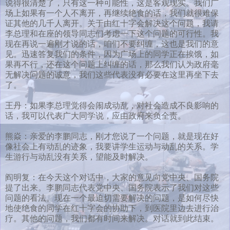
说得很清楚了，只有这一种可能性，这是客观现实。我们广
场上如果有一个人不离开，再继续绝食的话，我们就很难保
证其他的几千人离开。关于由红十字会解决这个问题，我请
李总理和在座的领导同志们考虑一下这个问题的可行性。我
现在再说一遍刚才说的话，咱们不要纠缠，这也是我们的意
见。迅速答复我们的条件，因为广场上的同学正在挨饿，如
果再不行，还在这个问题上纠缠的话，那么我们认为政府毫
无解决问题的诚意，我们这些代表没有必要在这里再坐下去
了。
王丹：如果李总理觉得会闹成动乱，对社会造成不良影响的
话，我可以代表广大同学说，应由政府来负全责。
熊焱：亲爱的李鹏同志，刚才您说了一个问题，就是现在好
像社会上有动乱的迹象，我要讲学生运动与动乱的关系。学
生游行与动乱没有关系，望能及时解决。
阎明复：在今天这个对话中，大家的意见向党中央、国务院
提了出来。李鹏同志代表党中央、国务院表示了我们对这些
问题的看法。现在一个最迫切需要解决的问题，是如何尽快
地使绝食的同学在红十字会的协助下，到医院里边去进行治
疗。其他的问题，我们都有时间来解决。对话就到此结束。