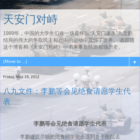
天安门对峙
1989年，中国的大学生们在一场最终以“天安门屠杀”为悲剧
结局的伟大的争取民主和自由的运动中震惊了世界。 请跟随
这个博客和《天安门对峙》一书来重新经历那场历史。
▼
Friday, May 18, 2012
八九文件：李鹏等会见绝食请愿学生代
表
李鹏等会见绝食请愿学生代表
李鹏建议尽快把绝食同学安全送到各个医院去