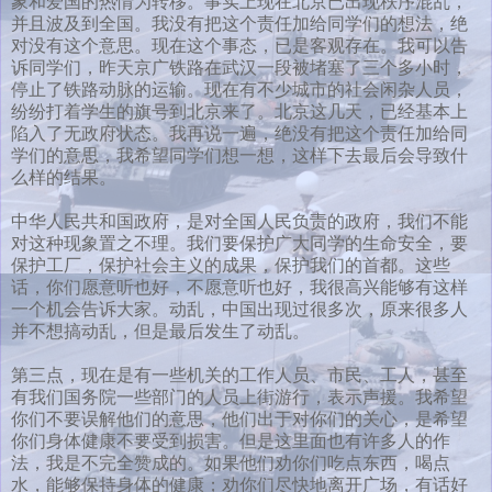
象和爱国的热情为转移。事实上现在北京已出现秩序混乱，
并且波及到全国。我没有把这个责任加给同学们的想法，绝
对没有这个意思。现在这个事态，已是客观存在。我可以告
诉同学们，昨天京广铁路在武汉一段被堵塞了三个多小时，
停止了铁路动脉的运输。现在有不少城市的社会闲杂人员，
纷纷打着学生的旗号到北京来了。北京这几天，已经基本上
陷入了无政府状态。我再说一遍，绝没有把这个责任加给同
学们的意思，我希望同学们想一想，这样下去最后会导致什
么样的结果。
中华人民共和国政府，是对全国人民负责的政府，我们不能
对这种现象置之不理。我们要保护广大同学的生命安全，要
保护工厂，保护社会主义的成果，保护我们的首都。这些
话，你们愿意听也好，不愿意听也好，我很高兴能够有这样
一个机会告诉大家。动乱，中国出现过很多次，原来很多人
并不想搞动乱，但是最后发生了动乱。
第三点，现在是有一些机关的工作人员、市民、工人，甚至
有我们国务院一些部门的人员上街游行，表示声援。我希望
你们不要误解他们的意思，他们出于对你们的关心，是希望
你们身体健康不要受到损害。但是这里面也有许多人的作
法，我是不完全赞成的。如果他们劝你们吃点东西，喝点
水，能够保持身体的健康；劝你们尽快地离开广场，有话好