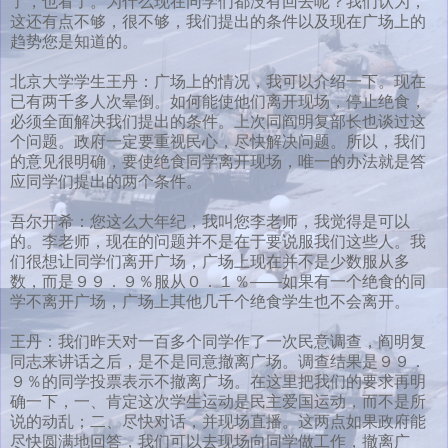
了，也看了。为什么现在同学们都没有回去呢？我们认为，
这还有点不够，很不够，我们提出的条件以及现在广场上的
趋势您是知道的。
北京大学学生王丹：广场上的情况，我可以介绍一下。现在
已有两千多人次晕倒。如何能使他们离开现场，停止绝食，
必须全面解决我们提出的条件。上次同阎明复部长也谈过这
个问题。政府一定要重视民心，尽快解决问题。所以，我们
的意见很明确，要使绝食同学离开现场，唯一的办法就是答
应同学们提出的两个条件。
吾尔开希：您这么大年纪，我叫您李老师，我觉得是可以
的。李老师，现在的问题并不是在于要说服我们这些人。我
们很想让同学们离开广场，广场上现在并不是少数服从多
数，而是９９．９％服从０．１％——如果有一个绝食的同
学不离开广场，广场上其他几千个绝食学生也不会离开。
王丹：我们昨天对一百多个同学作了一次民意调查，阎明复
同志来讲话之后，是不是同意撤离广场。调查结果是９９．
９％的同学投票表示不撤离广场。在这里把我们的要求再明
确一下，一、肯定这次学生运动是民主爱国运动，而不是所
说的动乱；二、尽快对话，并现场直播。这两点如果政府能
尽快圆满地回答，我们可以去现场向同学做工作，撤离广