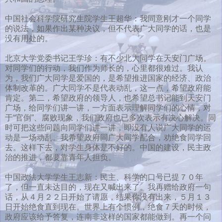
中国社会科学院研究生院学生王超华：我同意刚才一个同学
的说法，如果作出某种决议，但不代表广大同学的话，也是
没有用处的。
北京大学党委书记王学珍：有不少北大同学在天安门广场。
对同学们的行动，我们作为师长的，心里都很难过。我认
为，我们广大同学是爱国的，是希望推进国家的经济、政治
体制改革的。广大同学不是代表动乱，这一点，希望政府能
肯定。第二，希望政府的领导人，也希望总书记能到天安门
广场，给同学们讲一讲，一方面表示理解同学们的心情，对
于“官倒”、腐败现象，我们政府也已多次表示有决心解决。同
时可把这些问题向同学们讲一讲，即没有人说广大同学的运
动是一场动乱。我希望政府同广大同学配合，劝绝食同学回
去。这样下去，对学生身体是不好的。中国的建设，民主政
治的推进，都要靠青年人担负。
中国政法大学学生王志新：民主、科学的口号已提７０年
了，但一直未达目的，现在又喊出来了。我再赠给政府一句
话，从４月２２日开始了请愿，结果你没有出来，５月１３
日开始绝食直到现在。世界上有个惯例，绝食７天的时候，
政府应该给予答复，连南非这样的国家都能做到。再一个问