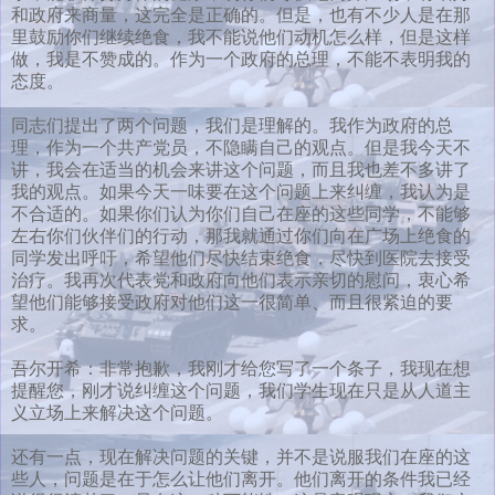
和政府来商量，这完全是正确的。但是，也有不少人是在那
里鼓励你们继续绝食，我不能说他们动机怎么样，但是这样
做，我是不赞成的。作为一个政府的总理，不能不表明我的
态度。
同志们提出了两个问题，我们是理解的。我作为政府的总
理，作为一个共产党员，不隐瞒自己的观点。但是我今天不
讲，我会在适当的机会来讲这个问题，而且我也差不多讲了
我的观点。如果今天一味要在这个问题上来纠缠，我认为是
不合适的。如果你们认为你们自己在座的这些同学，不能够
左右你们伙伴们的行动，那我就通过你们向在广场上绝食的
同学发出呼吁，希望他们尽快结束绝食，尽快到医院去接受
治疗。我再次代表党和政府向他们表示亲切的慰问，衷心希
望他们能够接受政府对他们这一很简单、而且很紧迫的要
求。
吾尔开希：非常抱歉，我刚才给您写了一个条子，我现在想
提醒您，刚才说纠缠这个问题，我们学生现在只是从人道主
义立场上来解决这个问题。
还有一点，现在解决问题的关键，并不是说服我们在座的这
些人，问题是在于怎么让他们离开。他们离开的条件我已经