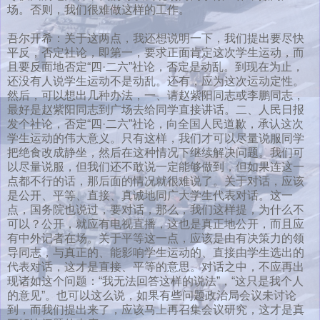
场。否则，我们很难做这样的工作。
吾尔开希：关于这两点，我还想说明一下，我们提出要尽快
平反，否定社论，即第一，要求正面肯定这次学生运动，而
且要反面地否定“四·二六”社论，否定是动乱。到现在为止，
还没有人说学生运动不是动乱。还有，应为这次运动定性。
然后，可以想出几种办法，一、请赵紫阳同志或李鹏同志，
最好是赵紫阳同志到广场去给同学直接讲话。二、人民日报
发个社论，否定“四·二六”社论，向全国人民道歉，承认这次
学生运动的伟大意义。只有这样，我们才可以尽量说服同学
把绝食改成静坐，然后在这种情况下继续解决问题。我们可
以尽量说服，但我们还不敢说一定能够做到，但如果连这一
点都不行的话，那后面的情况就很难说了。关于对话，应该
是公开、平等、直接、真诚地同广大学生代表对话。这一
点，国务院也说过，要对话，那么，我们这样提，为什么不
可以？公开，就应有电视直播，这也是真正地公开，而且应
有中外记者在场。关于平等这一点，应该是由有决策力的领
导同志，与真正的、能影响学生运动的、直接由学生选出的
代表对话，这才是直接、平等的意思。对话之中，不应再出
现诸如这个问题：“我无法回答这样的说法”，“这只是我个人
的意见”。也可以这么说，如果有些问题政治局会议未讨论
到，而我们提出来了，应该马上再召集会议研究，这才是真