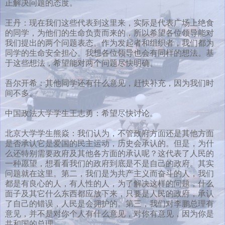
正解决问题的态度。
王丹：现在我们这些代表到这里来，实际是代表广场上绝食
的同学，为他们的生命负责而来的，所以希望各位领导能对
我们提出的两个问题表态。作为发起者和组织者，我们都为
同学的生命安全担心。我想各位领导也会有同样的想法。基
于这些想法，希望能对两个问题尽快明确。
吾尔开希：其他同学还有什么意见，赶快补充，因为我们时
间不多。
中国政法大学学生王志勇：希望尽快讨论。
北京大学学生熊焱：我们认为，不管政府方面还是其他方面
是否承认它是爱国的民主运动，历史会承认的。但是，为什
么还特别需要政府及其他各方面的承认呢？这代表了人民的
一种愿望，想看看我们的政府到底是不是自己的政府。其实
问题就在这里。第二，我们是为共产主义而奋斗的人，我们
都是有良心的人，有人性的人，为了解决这样的问题，什么
面子及其它什么东西都应放下来，只要是人民的政府，承认
了自己的错误，人民是会拥护的。第三，我们对李鹏总理有
意见，并不是对你个人有什么意见，对你有意见，因为你是
共和国的总理。