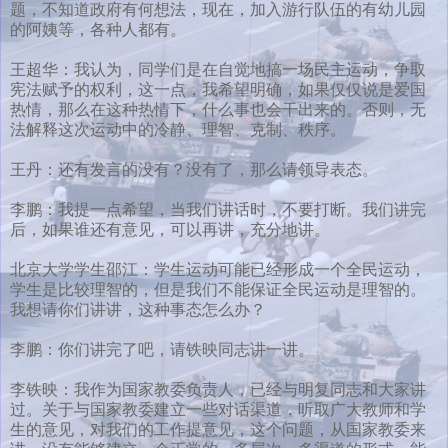
题，不知道政府有何想法，现在，加入游行队伍的有幼儿园
的阿姨等，各种人都有。
王超华：我认为，同学们是在自觉地搞一场民主运动，争取
宪法赋予的权利，这一点，我希望明确，如果仅仅说是爱国
热情，那么在这种热情下，什么事也会干出来的。否则，无
法解释这次运动中的冷静、理智、克制、秩序。
王丹：还有发言的没有？没有了，那么请领导表态。
李鹏：我提一点希望，当我们讲话时，不要打断。我们讲完
后，如果谁还有意见，可以再讲，充分地讲。
北京大学学生邵江：学生运动可能已经形成一个全民运动，
学生是比较理智的，但是我们不能保证全民运动是理智的。
我想请你们讲讲，这种事态怎么办？
李鹏：你们讲完了吧，请铁映同志讲一讲。
李铁映：我作为国家教委负责人，已经与明复同志和大家讲
过。关于与国家教委建立一些对话渠道，听取广大教师和学
生的意见，对我们的工作提意见，这个问题，从国家教委来