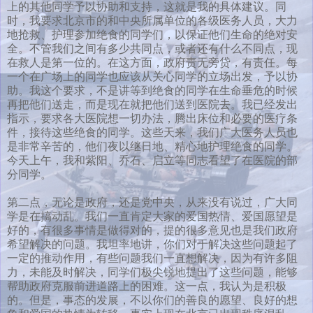
上的其他同学予以协助和支持，这就是我的具体建议。同
时，我要求北京市的和中央所属单位的各级医务人员，大力
地抢救、护理参加绝食的同学们，以保证他们生命的绝对安
全。不管我们之间有多少共同点，或者还有什么不同点，现
在救人是第一位的。在这方面，政府责无旁贷，有责任。每
一个在广场上的同学也应该从关心同学的立场出发，予以协
助。我这个要求，不是讲等到绝食的同学在生命垂危的时候
再把他们送走，而是现在就把他们送到医院去。我已经发出
指示，要求各大医院想一切办法，腾出床位和必要的医疗条
件，接待这些绝食的同学。这些天来，我们广大医务人员也
是非常辛苦的，他们夜以继日地、精心地护理绝食的同学。
今天上午，我和紫阳、乔石、启立等同志看望了在医院的部
分同学。
第二点，无论是政府，还是党中央，从来没有说过，广大同
学是在搞动乱。我们一直肯定大家的爱国热情、爱国愿望是
好的，有很多事情是做得对的，提的很多意见也是我们政府
希望解决的问题。我坦率地讲，你们对于解决这些问题起了
一定的推动作用，有些问题我们一直想解决，因为有许多阻
力，未能及时解决，同学们极尖锐地提出了这些问题，能够
帮助政府克服前进道路上的困难。这一点，我认为是积极
的。但是，事态的发展，不以你们的善良的愿望、良好的想