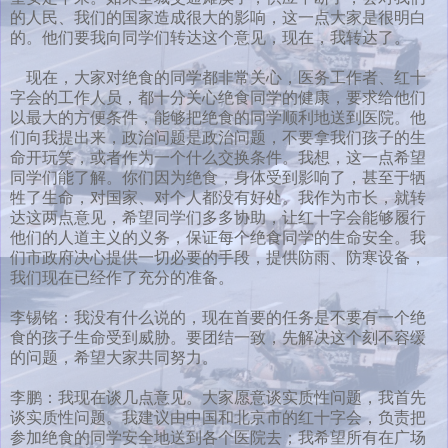
的人民、我们的国家造成很大的影响，这一点大家是很明白
的。他们要我向同学们转达这个意见，现在，我转达了。
现在，大家对绝食的同学都非常关心，医务工作者、红十
字会的工作人员，都十分关心绝食同学的健康，要求给他们
以最大的方便条件，能够把绝食的同学顺利地送到医院。他
们向我提出来，政治问题是政治问题，不要拿我们孩子的生
命开玩笑，或者作为一个什么交换条件。我想，这一点希望
同学们能了解。你们因为绝食，身体受到影响了，甚至于牺
牲了生命，对国家、对个人都没有好处。我作为市长，就转
达这两点意见，希望同学们多多协助，让红十字会能够履行
他们的人道主义的义务，保证每个绝食同学的生命安全。我
们市政府决心提供一切必要的手段，提供防雨、防寒设备，
我们现在已经作了充分的准备。
李锡铭：我没有什么说的，现在首要的任务是不要有一个绝
食的孩子生命受到威胁。要团结一致，先解决这个刻不容缓
的问题，希望大家共同努力。
李鹏：我现在谈几点意见。大家愿意谈实质性问题，我首先
谈实质性问题。我建议由中国和北京市的红十字会，负责把
参加绝食的同学安全地送到各个医院去；我希望所有在广场