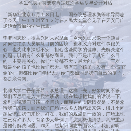
学生代表坚持要求肯定这次学运尽早公开对话
〔新华社北京５月１８日电〕 国务院总理李鹏等领导同志
于今天上午１１时至１２时在人民大会堂会见了在天安门广
场绝食请愿的学生代表。
李鹏同志说，很高兴同大家见面。今天见面只谈一个题目，
如何使绝食人员解除目前的困境。党和政府对这件事很关
心，也为此事深感不安，担心这些同学的健康。先解决这个
问题，以后有什么事都好商量。我们不是出于其它什么目
的，主要是关心。你们年龄都不大，最大的二十二、三岁，
我最小的孩子也比你们都大。我有三个孩子，没有一个搞“官
倒”的，但都比你们年纪大。你们都如同是我们自己的孩子，
都是亲骨肉。
北师大学生吾尔开希：李总理，这样下去，好象时间不够。
我们应尽早进入实质性谈话。现在我想把我们的话说一下。
您刚才说我们只谈一个问题，而现在的实际情况是，不是您
请我们来谈，而是我们广场这么多人请您出来谈，谈几个问
题应该由我们来说。好在，我们的观点是一致的，广场上现
在已有许多人，有多少人晕倒了，您大概也清楚。我想重点
是如何解决问题。昨天，赵紫阳同志书面谈话，我们都听